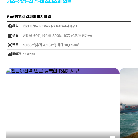
기초–임상–산업–비즈니스의 연결
전국 최고의 입지에 부지 매입
globe_location_pin
위 치
천안아산역 KTX역세권 R&D집적지구 내
corporate_fare
규 모
건폐율 60%, 용적률 300%, 10층 (상향조정가능)
fit_screen
면 적
5,163㎡(추가 4,931㎡) 최대 10,094㎡
bar_chart_4_bars
매입가
139억원