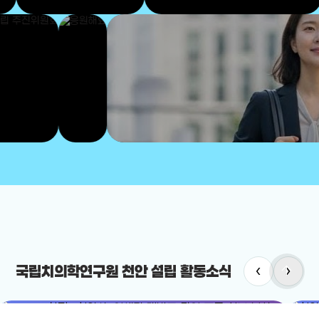
arrow_upward
‹
›
국립치의학연구원 천안 설립 활동소식