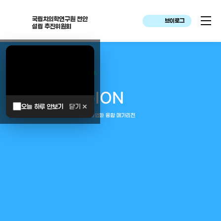
국립치의학연구원 천안
브이로그
설립 추진위원회
대한민국은 두번이나 약속하였습니다.
MEGA
REGION
오늘 하루 안보기
닫기 ✕
중부권 전체를 잇는 연구–임상–평가–사업화 융합 메가리전