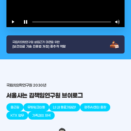
play_arrow
pause
volume_up
video_l
국립치의학연구원 설립근거 마련을 위한
[보건의료 기술 진흥법 개정] 중추적 역할
arrow_selector_tool
국립치의학연구원 2030년
충청남도
경기도
대전광역시
충청북도
강원도
place
place
place
place
place
place
서울사는 김책임연구원 브이로그
판교
세종
천안
대덕
오송
원주
출근길
무빙워크이동
너 내 동료가돼라!
광주AI센터 출장
KTX 업무
가족과의 저녁