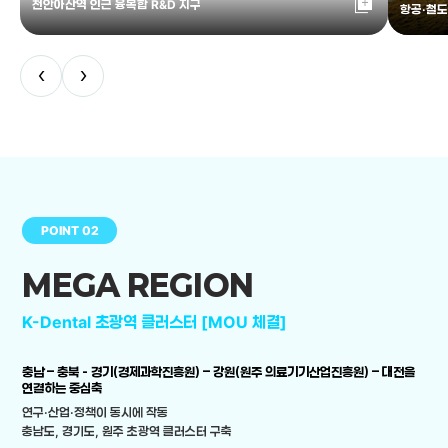
library_add
천안아산역 인근 융복합 R&D 지구
항공·철도
‹
›
POINT 02
MEGA REGION
K-Dental 초광역 클러스터 [MOU 체결]
충남 – 충북 - 경기(경제과학진흥원) – 강원(원주 의료기기산업진흥원) – 대전을
연결하는 중심축
연구·산업·정책이 동시에 작동
충남도, 경기도, 원주 초광역 클러스터 구축