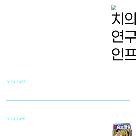
치의학 연구개발 인프라
단국대 치의학선도연구센터(MRC)
31
2020-2027
영국 UCL대학
차세대 의료용 수복·재생소재 개발을 위한
구강악안면매개체노바이올로지
단국대 조직재생연구소
50
2020-2025
미국 베크만연구소
복합조직재생관련
원천기술 확보 및 임상적용 실용화