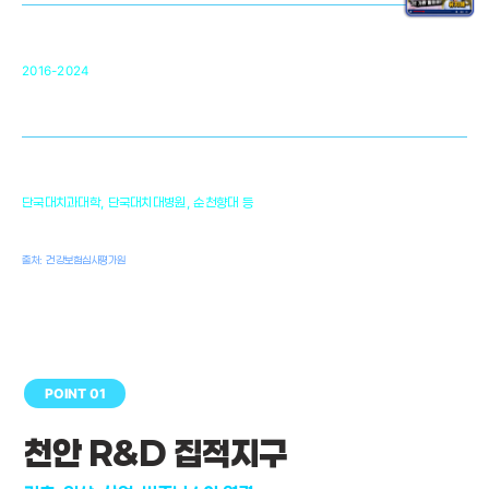
순천향대 조직재생연구소
34
2016-2024
골이식대, 인공뼈 등 생체이식 가능한
원천기술 개발
천안의 치의학 인프라
1,300
단국대치과대학, 단국대치대병원, 순천향대 등
여명
치과의사, 치과기공사, 치과위생사
출처: 건강보험심사평가원
POINT 01
천안 R&D 집적지구