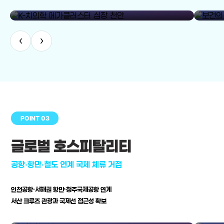
library_add
K-치의학 메가클러스터 심장 천안
보건의료
‹
›
POINT 03
글로벌 호스피탈리티
공항·항만·철도 연계 국제 체류 거점
인천공항·서해권 항만·청주국제공항 연계
서산 크루즈 관광과 국제선 접근성 확보
공항·항만·철도 연계 국제 체류 거점
병원–연구