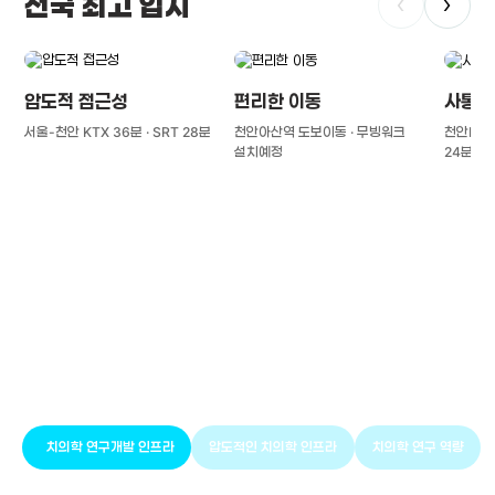
전국 최고 입지
‹
›
압도적 접근성
편리한 이동
사통팔
서울-천안 KTX 36분 · SRT 28분
천안아산역 도보이동 · 무빙워크
천안IC(경
설치예정
24분
풍부한 글로벌
치의학 인프라와 연구역량
치의학 연구개발 인프라
압도적인 치의학 인프라
치의학 연구 역량