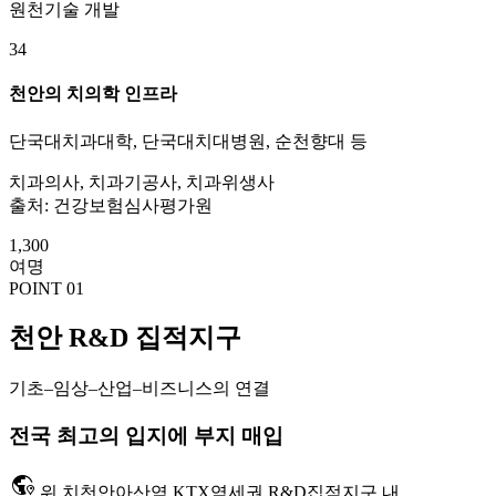
원천기술 개발
34
천안의 치의학 인프라
단국대치과대학, 단국대치대병원, 순천향대 등
치과의사, 치과기공사, 치과위생사
출처: 건강보험심사평가원
1,300
여명
POINT 01
천안 R&D 집적지구
기초–임상–산업–비즈니스의 연결
전국 최고의 입지에 부지 매입
globe_location_pin
위 치
천안아산역 KTX역세권 R&D집적지구 내