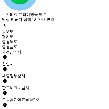
보건의료 트라이앵글 밸트
임상 인허가 정책 1시간내 연결
arrow_selector_tool
강원도
경기도
충청북도
충청남도
대전광역시
place
천안
시
place
세종
정부청사
place
판교
테크노밸리
place
오송
첨단의료복합단지
place