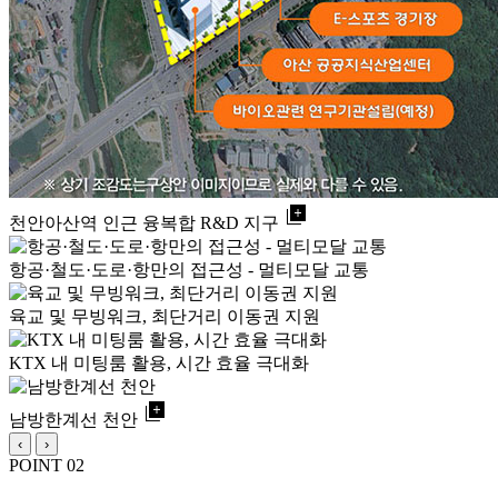
library_add
천안아산역 인근 융복합 R&D 지구
항공·철도·도로·항만의 접근성 - 멀티모달 교통
육교 및 무빙워크, 최단거리 이동권 지원
KTX 내 미팅룸 활용, 시간 효율 극대화
library_add
남방한계선 천안
‹
›
POINT 02