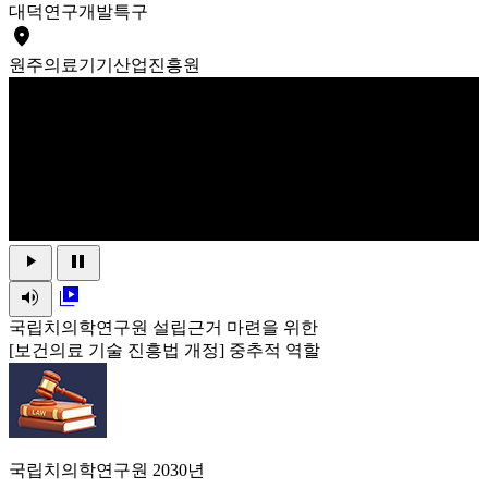
대덕
연구개발특구
place
원주
의료기기산업진흥원
play_arrow
pause
volume_up
video_library
국립치의학연구원 설립근거 마련을 위한
[보건의료 기술 진흥법 개정] 중추적 역할
국립치의학연구원 2030년