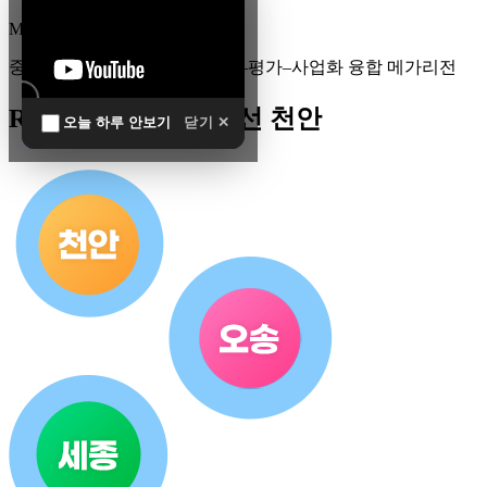
MEGA
REGION
중부권 전체를 잇는 연구–임상–평가–사업화 융합 메가리전
R&D 남방한계 최전선 천안
오늘 하루 안보기
닫기 ✕