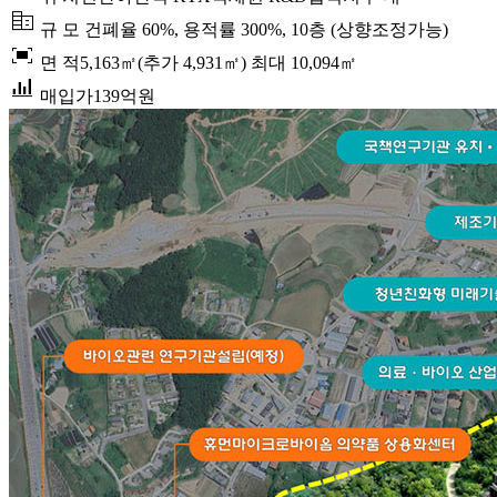
corporate_fare
규 모
건폐율 60%, 용적률 300%, 10층 (상향조정가능)
fit_screen
면 적
5,163㎡(추가 4,931㎡) 최대 10,094㎡
bar_chart_4_bars
매입가
139억원