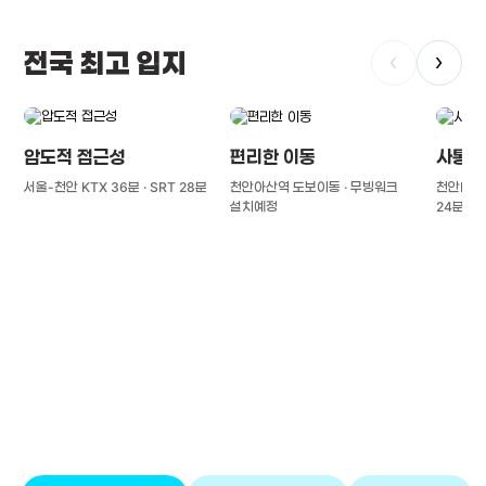
전국 최고 입지
‹
›
압도적 접근성
편리한 이동
사통팔
서울-천안 KTX 36분 · SRT 28분
천안아산역 도보이동 · 무빙워크
천안IC(경
설치예정
24분
풍부한 글로벌
치의학 인프라와 연구역량