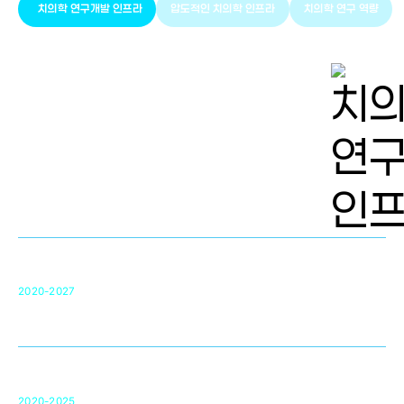
치의학 연구개발 인프라
압도적인 치의학 인프라
치의학 연구 역량
치의학 연구개발 인프라
단국대 치의학선도연구센터(MRC)
31
2020-2027
영국 UCL대학
차세대 의료용 수복·재생소재 개발을 위한
구강악안면매개체노바이올로지
단국대 조직재생연구소
50
2020-2025