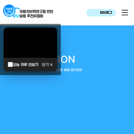
국립치의학연구원 천안
브이로그
설립 추진위원회
대한민국은 두번이나 약속하였습니다.
MEGA
REGION
오늘 하루 안보기
닫기 ✕
중부권 전체를 잇는 연구–임상–평가–사업화 융합 메가리전