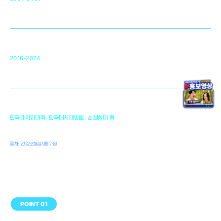
미국 베크만연구소
복합조직재생관련
원천기술 확보 및 임상적용 실용화
순천향대 조직재생연구소
34
2016-2024
골이식대, 인공뼈 등 생체이식 가능한
원천기술 개발
천안의 치의학 인프라
1,300
단국대치과대학, 단국대치대병원, 순천향대 등
여명
치과의사, 치과기공사, 치과위생사
출처: 건강보험심사평가원
POINT 01