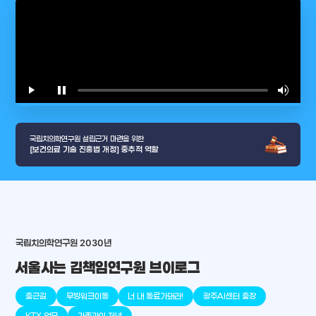
play_arrow
pause
volume_up
video_l
국립치의학연구원 설립근거 마련을 위한
[보건의료 기술 진흥법 개정] 중추적 역할
국립치의학연구원 2030년
arrow_selector_tool
서울사는 김책임연구원 브이로그
충청남도
경기도
대전광역시
충청북도
강원도
place
place
place
place
place
place
출근길
무빙워크이동
너 내 동료가돼라!
광주AI센터 출장
판교
세종
천안
대덕
오송
원주
KTX 업무
가족과의 저녁