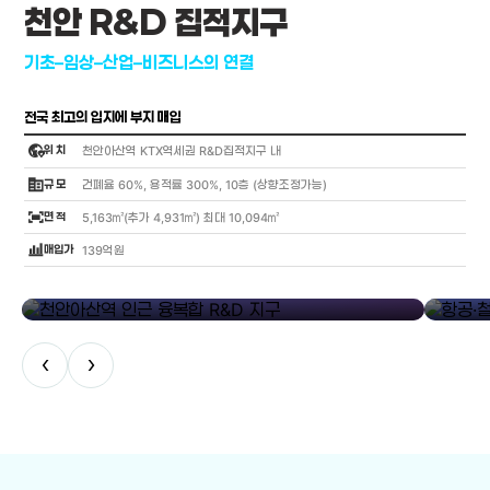
천안 R&D 집적지구
기초–임상–산업–비즈니스의 연결
전국 최고의 입지에 부지 매입
globe_location_pin
위 치
천안아산역 KTX역세권 R&D집적지구 내
corporate_fare
규 모
건폐율 60%, 용적률 300%, 10층 (상향조정가능)
fit_screen
면 적
5,163㎡(추가 4,931㎡) 최대 10,094㎡
bar_chart_4_bars
매입가
139억원
library_add
천안아산역 인근 융복합 R&D 지구
항공·철도
‹
›