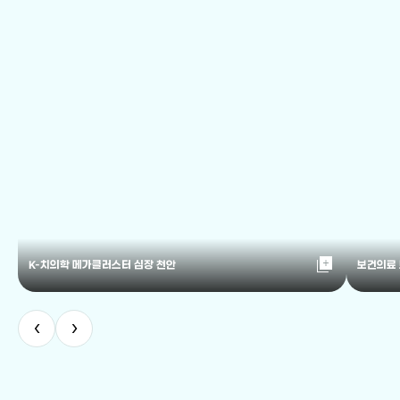
library_add
K-치의학 메가클러스터 심장 천안
보건의료
‹
›