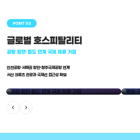
POINT 03
글로벌 호스피탈리티
공항·항만·철도 연계 국제 체류 거점
인천공항·서해권 항만·청주국제공항 연계
서산 크루즈 관광과 국제선 접근성 확보
공항·항만·철도 연계 국제 체류 거점
병원–연구
‹
›