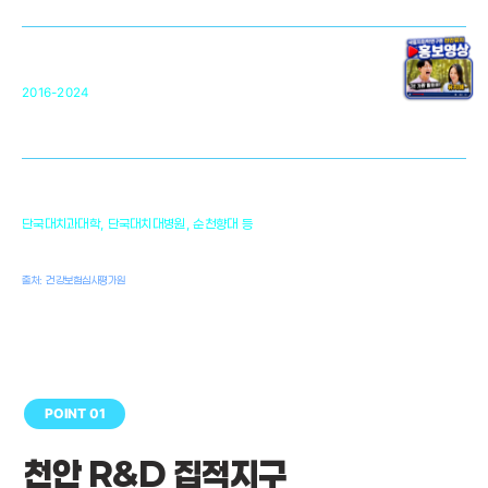
원천기술 확보 및 임상적용 실용화
순천향대 조직재생연구소
34
2016-2024
골이식대, 인공뼈 등 생체이식 가능한
원천기술 개발
천안의 치의학 인프라
1,300
단국대치과대학, 단국대치대병원, 순천향대 등
여명
치과의사, 치과기공사, 치과위생사
출처: 건강보험심사평가원
POINT 01
천안 R&D 집적지구