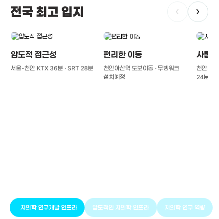
전국 최고 입지
‹
›
압도적 접근성
편리한 이동
사통팔
서울-천안 KTX 36분 · SRT 28분
천안아산역 도보이동 · 무빙워크
천안IC(경
설치예정
24분
풍부한 글로벌
치의학 인프라와 연구역량
치의학 연구개발 인프라
압도적인 치의학 인프라
치의학 연구 역량