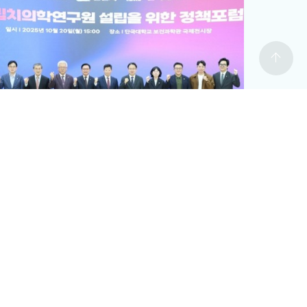
arrow_upward
치의학연구원
#국립치의학연구원 천안 설립
치의학연구원 최적지는 바로 ‘천안’”
12-19
전체보기