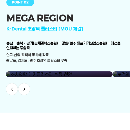
POINT 02
MEGA REGION
K-Dental 초광역 클러스터 [MOU 체결]
충남 – 충북 - 경기(경제과학진흥원) – 강원(원주 의료기기산업진흥원) – 대전을
연결하는 중심축
연구·산업·정책이 동시에 작동
충남도, 경기도, 원주 초광역 클러스터 구축
library_add
K-치의학 메가클러스터 심장 천안
보건의료
‹
›