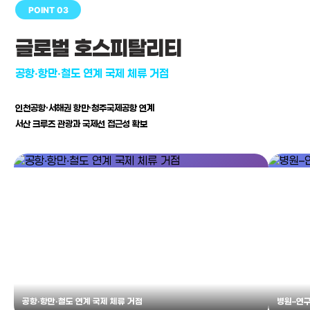
POINT 03
글로벌 호스피탈리티
공항·항만·철도 연계 국제 체류 거점
인천공항·서해권 항만·청주국제공항 연계
서산 크루즈 관광과 국제선 접근성 확보
공항·항만·철도 연계 국제 체류 거점
병원–연구