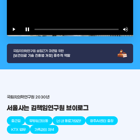
play_arrow
pause
volume_up
video_l
국립치의학연구원 설립근거 마련을 위한
[보건의료 기술 진흥법 개정] 중추적 역할
국립치의학연구원 2030년
arrow_selector_tool
충청남도
경기도
대전광역시
충청북도
강원도
place
place
place
place
place
place
서울사는 김책임연구원 브이로그
판교
세종
천안
대덕
오송
원주
출근길
무빙워크이동
너 내 동료가돼라!
광주AI센터 출장
KTX 업무
가족과의 저녁