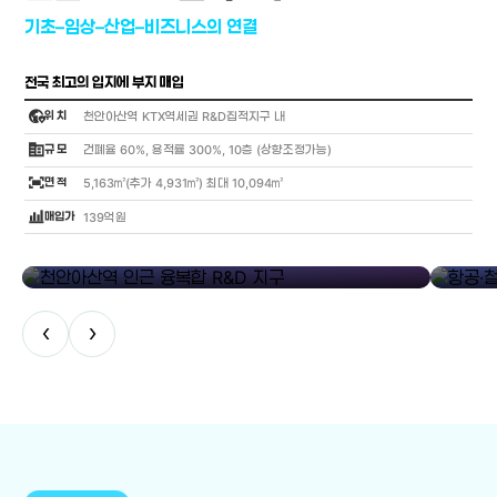
기초–임상–산업–비즈니스의 연결
전국 최고의 입지에 부지 매입
globe_location_pin
위 치
천안아산역 KTX역세권 R&D집적지구 내
corporate_fare
규 모
건폐율 60%, 용적률 300%, 10층 (상향조정가능)
fit_screen
면 적
5,163㎡(추가 4,931㎡) 최대 10,094㎡
bar_chart_4_bars
매입가
139억원
library_add
천안아산역 인근 융복합 R&D 지구
항공·철도
‹
›