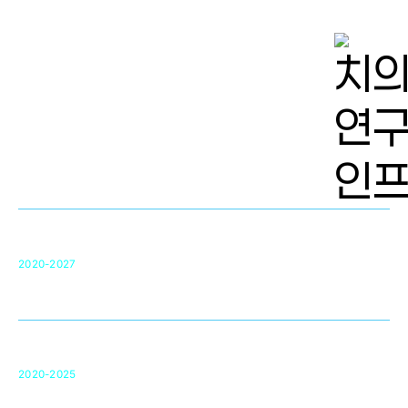
치의학 연구개발 인프라
단국대 치의학선도연구센터(MRC)
31
2020-2027
영국 UCL대학
차세대 의료용 수복·재생소재 개발을 위한
구강악안면매개체노바이올로지
단국대 조직재생연구소
50
2020-2025
미국 베크만연구소
복합조직재생관련