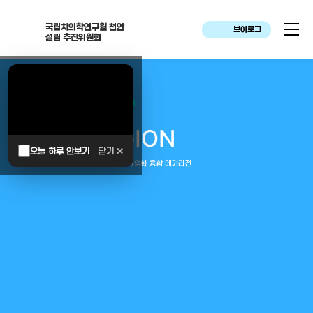
국립치의학연구원 천안
브이로그
설립 추진위원회
대한민국은 두번이나 약속하였습니다.
MEGA
REGION
오늘 하루 안보기
닫기 ✕
중부권 전체를 잇는 연구–임상–평가–사업화 융합 메가리전