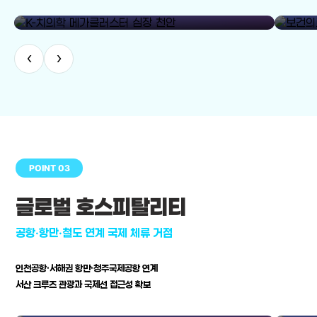
library_add
K-치의학 메가클러스터 심장 천안
보건의료
‹
›
POINT 03
글로벌 호스피탈리티
공항·항만·철도 연계 국제 체류 거점
인천공항·서해권 항만·청주국제공항 연계
서산 크루즈 관광과 국제선 접근성 확보
공항·항만·철도 연계 국제 체류 거점
병원–연구