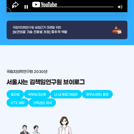
play_arrow
pause
volume_up
video_l
국립치의학연구원 설립근거 마련을 위한
[보건의료 기술 진흥법 개정] 중추적 역할
arrow_selector_tool
충청남도
경기도
대전광역시
충청북도
강원도
place
place
place
place
place
place
국립치의학연구원 2030년
서울사는 김책임연구원 브이로그
판교
세종
천안
대덕
오송
원주
출근길
무빙워크이동
너 내 동료가돼라!
광주AI센터 출장
KTX 업무
가족과의 저녁