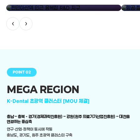
library_add
천안아산역 인근 융복합 R&D 지구
항공·철도
‹
›
POINT 02
MEGA REGION
K-Dental 초광역 클러스터 [MOU 체결]
충남 – 충북 - 경기(경제과학진흥원) – 강원(원주 의료기기산업진흥원) – 대전을
연결하는 중심축
연구·산업·정책이 동시에 작동
충남도, 경기도, 원주 초광역 클러스터 구축