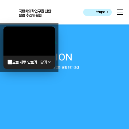
국립치의학연구원 천안
브이로그
설립 추진위원회
대한민국은 두번이나 약속하였습니다.
MEGA
REGION
오늘 하루 안보기
닫기 ✕
중부권 전체를 잇는 연구–임상–평가–사업화 융합 메가리전