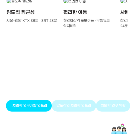
압도적 접근성
편리한 이동
사통팔
서울-천안 KTX 36분 · SRT 28분
천안아산역 도보이동 · 무빙워크
천안IC(경
설치예정
24분
풍부한 글로벌
치의학 인프라와 연구역량
치의학 연구개발 인프라
압도적인 치의학 인프라
치의학 연구 역량
치의학 연구개발 인프라