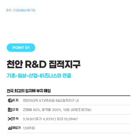
여명
치과의사, 치과기공사, 치과위생사
출처: 건강보험심사평가원
POINT 01
천안 R&D 집적지구
기초–임상–산업–비즈니스의 연결
전국 최고의 입지에 부지 매입
globe_location_pin
위 치
천안아산역 KTX역세권 R&D집적지구 내
corporate_fare
규 모
건폐율 60%, 용적률 300%, 10층 (상향조정가능)
fit_screen
면 적
5,163㎡(추가 4,931㎡) 최대 10,094㎡
bar_chart_4_bars
매입가
139억원