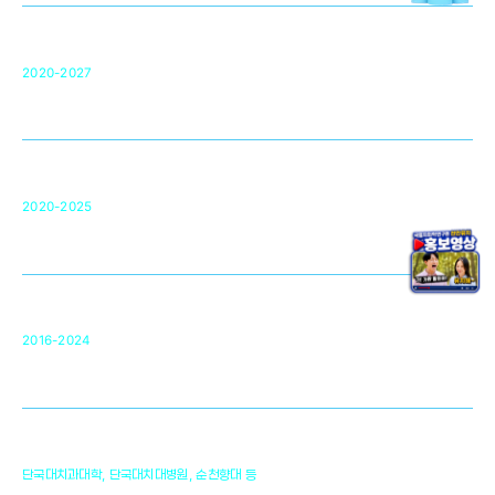
단국대 치의학선도연구센터(MRC)
31
2020-2027
영국 UCL대학
차세대 의료용 수복·재생소재 개발을 위한
구강악안면매개체노바이올로지
단국대 조직재생연구소
50
2020-2025
미국 베크만연구소
복합조직재생관련
원천기술 확보 및 임상적용 실용화
순천향대 조직재생연구소
34
2016-2024
골이식대, 인공뼈 등 생체이식 가능한
원천기술 개발
천안의 치의학 인프라
1,300
단국대치과대학, 단국대치대병원, 순천향대 등