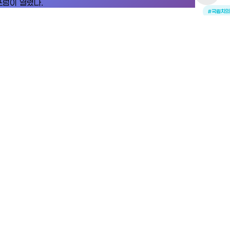
#국립치
#미래의료
#미래의료 신산업 클러스터
“국립치의
안시의 미래의료 신산업 클러스터 구축 방안을 모색하기 위한 포럼이
2025-12-
렸다.
25-12-24
전체보기