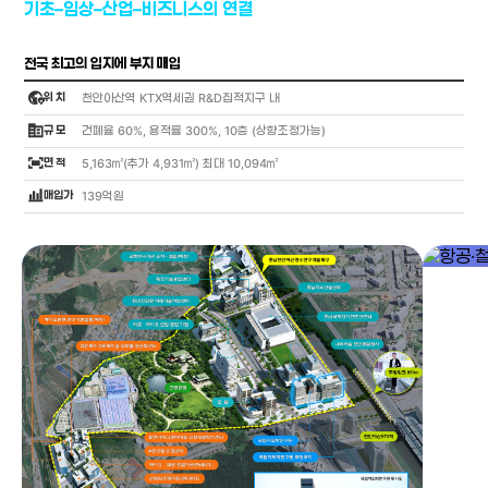
기초–임상–산업–비즈니스의 연결
전국 최고의 입지에 부지 매입
globe_location_pin
위 치
천안아산역 KTX역세권 R&D집적지구 내
corporate_fare
규 모
건폐율 60%, 용적률 300%, 10층 (상향조정가능)
fit_screen
면 적
5,163㎡(추가 4,931㎡) 최대 10,094㎡
bar_chart_4_bars
매입가
139억원