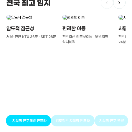
전국 최고 입지
‹
›
압도적 접근성
편리한 이동
사통팔
서울-천안 KTX 36분 · SRT 28분
천안아산역 도보이동 · 무빙워크
천안IC(경
설치예정
24분
풍부한 글로벌
치의학 인프라와 연구역량
치의학 연구개발 인프라
압도적인 치의학 인프라
치의학 연구 역량