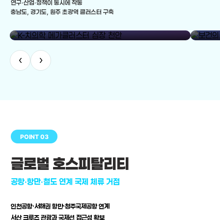
연구·산업·정책이 동시에 작동
충남도, 경기도, 원주 초광역 클러스터 구축
library_add
K-치의학 메가클러스터 심장 천안
보건의료
‹
›
POINT 03
글로벌 호스피탈리티
공항·항만·철도 연계 국제 체류 거점
인천공항·서해권 항만·청주국제공항 연계
서산 크루즈 관광과 국제선 접근성 확보