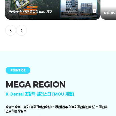
library_add
천안아산역 인근 융복합 R&D 지구
항공·철도
‹
›
POINT 02
MEGA REGION
K-Dental 초광역 클러스터 [MOU 체결]
충남 – 충북 - 경기(경제과학진흥원) – 강원(원주 의료기기산업진흥원) – 대전을
연결하는 중심축