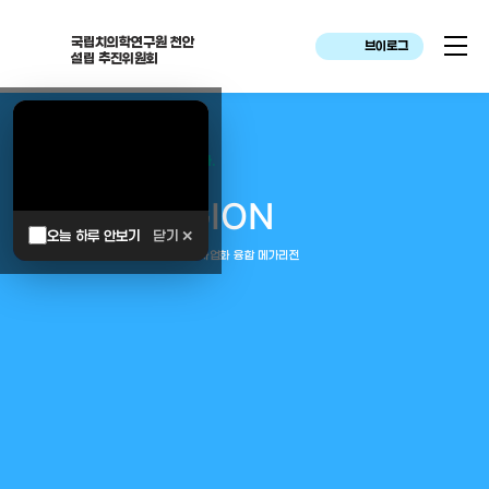
국립치의학연구원 천안
브이로그
설립 추진위원회
대한민국은 두번이나 약속하였습니다.
MEGA
REGION
오늘 하루 안보기
닫기 ✕
중부권 전체를 잇는 연구–임상–평가–사업화 융합 메가리전