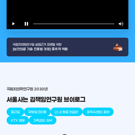
play_arrow
pause
volume_up
video_l
국립치의학연구원 설립근거 마련을 위한
[보건의료 기술 진흥법 개정] 중추적 역할
arrow_selector_tool
국립치의학연구원 2030년
충청남도
경기도
대전광역시
충청북도
강원도
place
place
place
place
place
place
서울사는 김책임연구원 브이로그
판교
세종
천안
대덕
오송
원주
출근길
무빙워크이동
너 내 동료가돼라!
광주AI센터 출장
KTX 업무
가족과의 저녁