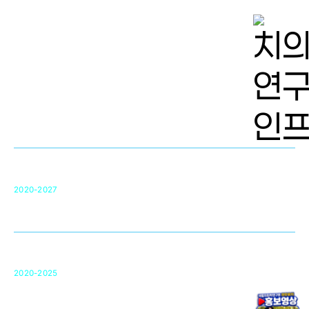
치의학 연구개발 인프라
단국대 치의학선도연구센터(MRC)
31
2020-2027
영국 UCL대학
차세대 의료용 수복·재생소재 개발을 위한
구강악안면매개체노바이올로지
단국대 조직재생연구소
50
2020-2025
미국 베크만연구소
복합조직재생관련
원천기술 확보 및 임상적용 실용화