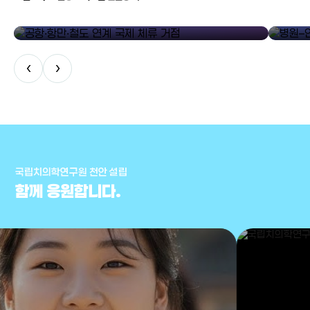
공항·항만·철도 연계 국제 체류 거점
병원–연구
‹
›
국립치의학연구원 천안 설립
함께 응원합니다.