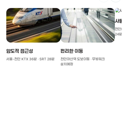
사통팔
천안IC(경
24분
압도적 접근성
편리한 이동
서울-천안 KTX 36분 · SRT 28분
천안아산역 도보이동 · 무빙워크
설치예정
풍부한 글로벌
치의학 인프라와 연구역량