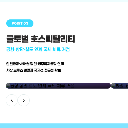
POINT 03
글로벌 호스피탈리티
공항·항만·철도 연계 국제 체류 거점
인천공항·서해권 항만·청주국제공항 연계
서산 크루즈 관광과 국제선 접근성 확보
공항·항만·철도 연계 국제 체류 거점
병원–연구
‹
›