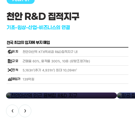
천안 R&D 집적지구
기초–임상–산업–비즈니스의 연결
전국 최고의 입지에 부지 매입
globe_location_pin
위 치
천안아산역 KTX역세권 R&D집적지구 내
corporate_fare
규 모
건폐율 60%, 용적률 300%, 10층 (상향조정가능)
fit_screen
면 적
5,163㎡(추가 4,931㎡) 최대 10,094㎡
bar_chart_4_bars
매입가
139억원
library_add
천안아산역 인근 융복합 R&D 지구
항공·철도
‹
›