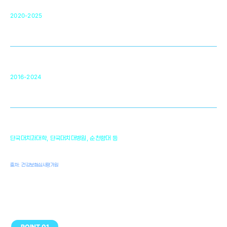
단국대 조직재생연구소
50
2020-2025
미국 베크만연구소
복합조직재생관련
원천기술 확보 및 임상적용 실용화
순천향대 조직재생연구소
34
2016-2024
골이식대, 인공뼈 등 생체이식 가능한
원천기술 개발
천안의 치의학 인프라
1,300
단국대치과대학, 단국대치대병원, 순천향대 등
여명
치과의사, 치과기공사, 치과위생사
출처: 건강보험심사평가원
POINT 01