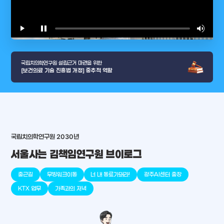
play_arrow
pause
volume_up
video_l
국립치의학연구원 설립근거 마련을 위한
[보건의료 기술 진흥법 개정] 중추적 역할
arrow_selector_tool
충청남도
경기도
대전광역시
충청북도
강원도
place
place
place
place
place
place
국립치의학연구원 2030년
서울사는 김책임연구원 브이로그
판교
세종
천안
대덕
오송
원주
출근길
무빙워크이동
너 내 동료가돼라!
광주AI센터 출장
KTX 업무
가족과의 저녁