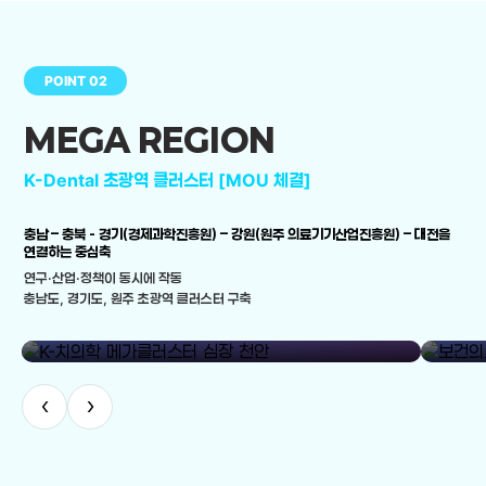
POINT 02
MEGA REGION
K-Dental 초광역 클러스터 [MOU 체결]
충남 – 충북 - 경기(경제과학진흥원) – 강원(원주 의료기기산업진흥원) – 대전을
연결하는 중심축
연구·산업·정책이 동시에 작동
충남도, 경기도, 원주 초광역 클러스터 구축
library_add
K-치의학 메가클러스터 심장 천안
보건의료
‹
›