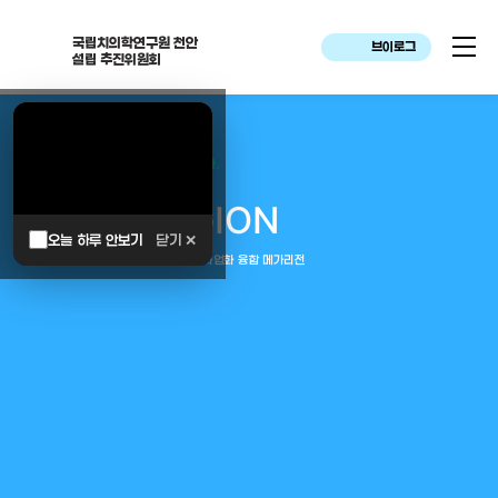
국립치의학연구원 천안
브이로그
설립 추진위원회
대한민국은 두번이나 약속하였습니다.
MEGA
REGION
오늘 하루 안보기
닫기 ✕
중부권 전체를 잇는 연구–임상–평가–사업화 융합 메가리전