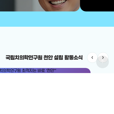
‹
›
국립치의학연구원 천안 설립 활동소식
arrow_upward
치의학연구원
#국립치의학연구원 천안 설립
치의학연구원 최적지는 바로 ‘천안’”
12-19