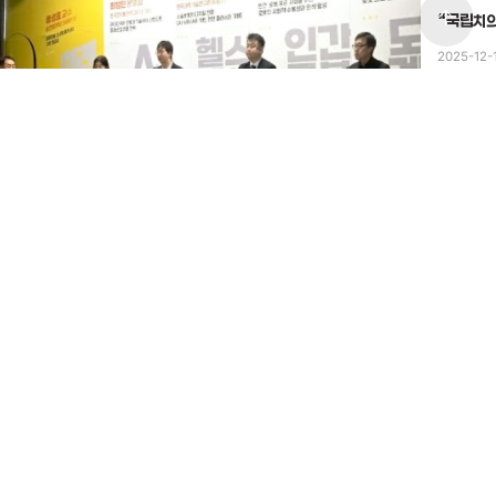
arrow_upward
“국립치의
2025-12-
#미래의료
#미래의료 신산업 클러스터
안시의 미래의료 신산업 클러스터 구축 방안을 모색하기 위한 포럼이
렸다.
25-12-24
전체보기