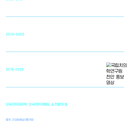
영국 UCL대학
차세대 의료용 수복·재생소재 개발을 위한
구강악안면매개체노바이올로지
단국대 조직재생연구소
50
2020-2025
미국 베크만연구소
복합조직재생관련
원천기술 확보 및 임상적용 실용화
순천향대 조직재생연구소
34
2016-2024
골이식대, 인공뼈 등 생체이식 가능한
원천기술 개발
천안의 치의학 인프라
1,300
단국대치과대학, 단국대치대병원, 순천향대 등
여명
치과의사, 치과기공사, 치과위생사
출처: 건강보험심사평가원