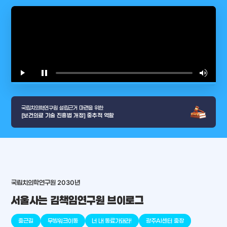
play_arrow
pause
volume_up
video_l
국립치의학연구원 설립근거 마련을 위한
[보건의료 기술 진흥법 개정] 중추적 역할
국립치의학연구원 2030년
서울사는 김책임연구원 브이로그
arrow_selector_tool
충청남도
경기도
대전광역시
충청북도
강원도
place
place
place
place
place
place
출근길
무빙워크이동
너 내 동료가돼라!
광주AI센터 출장