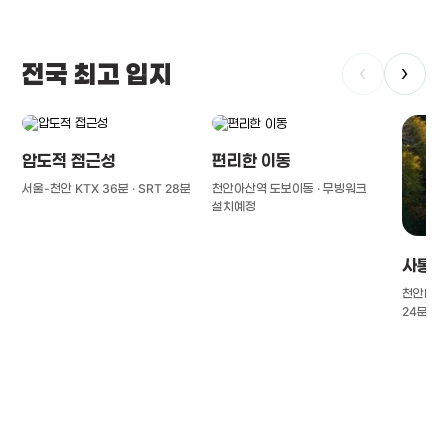
전국 최고 입지
‹
›
압도적 접근성
편리한 이동
서울-천안 KTX 36분 · SRT 28분
천안아산역 도보이동 · 무빙워크
설치예정
사통팔
천안IC(경
24분