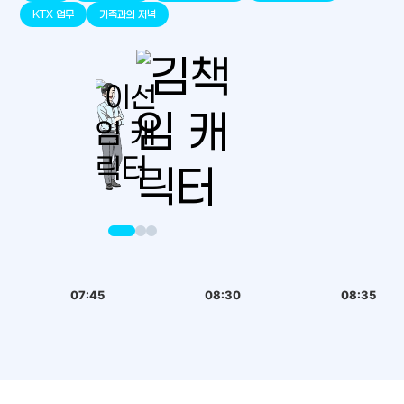
판교
세종
천안
대덕
오송
원주
KTX 업무
가족과의 저녁
07:45
08:30
08:35