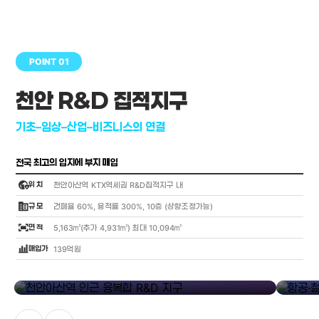
POINT 01
천안 R&D 집적지구
기초–임상–산업–비즈니스의 연결
전국 최고의 입지에 부지 매입
globe_location_pin
위 치
천안아산역 KTX역세권 R&D집적지구 내
corporate_fare
규 모
건폐율 60%, 용적률 300%, 10층 (상향조정가능)
fit_screen
면 적
5,163㎡(추가 4,931㎡) 최대 10,094㎡
bar_chart_4_bars
매입가
139억원
library_add
천안아산역 인근 융복합 R&D 지구
항공·철도