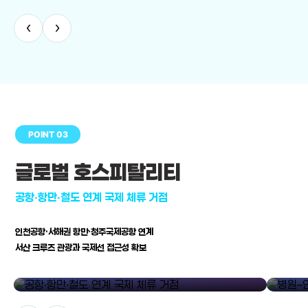
‹
›
POINT 03
글로벌 호스피탈리티
공항·항만·철도 연계 국제 체류 거점
인천공항·서해권 항만·청주국제공항 연계
서산 크루즈 관광과 국제선 접근성 확보
공항·항만·철도 연계 국제 체류 거점
병원–연구