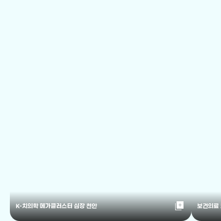
library_add
K-치의학 메가클러스터 심장 천안
보건의료