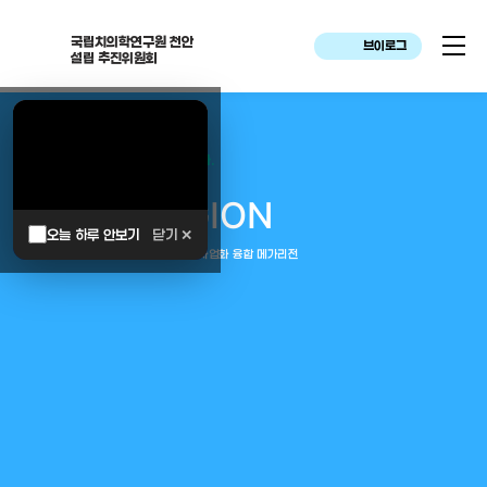
국립치의학연구원 천안
브이로그
설립 추진위원회
대한민국은 두번이나 약속하였습니다.
MEGA
REGION
오늘 하루 안보기
닫기 ✕
중부권 전체를 잇는 연구–임상–평가–사업화 융합 메가리전