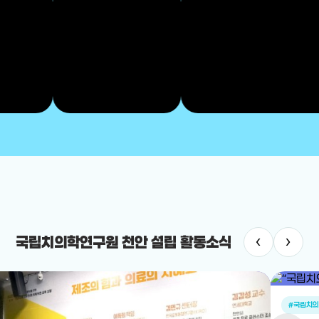
‹
›
국립치의학연구원 천안 설립 활동소식
#국립치