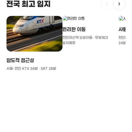
전국 최고 입지
‹
›
편리한 이동
사통팔
천안아산역 도보이동 · 무빙워크
천안IC(경
설치예정
24분
압도적 접근성
서울-천안 KTX 36분 · SRT 28분
풍부한 글로벌
치의학 인프라와 연구역량