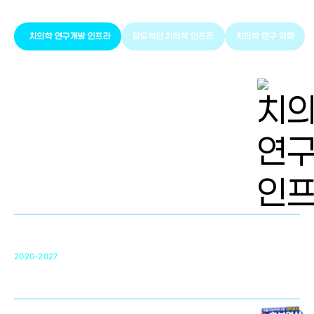
치의학 연구개발 인프라
압도적인 치의학 인프라
치의학 연구 역량
치의학 연구개발 인프라
단국대 치의학선도연구센터(MRC)
31
2020-2027
영국 UCL대학
차세대 의료용 수복·재생소재 개발을 위한
구강악안면매개체노바이올로지