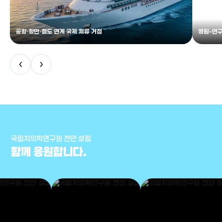
공항·항만·철도 연계 국제 체류 거점
병원–연구
‹
›
국립치의학연구원 천안 설립
함께 응원합니다.