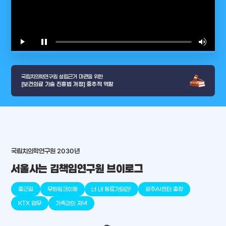
play_arrow
pause
volume_up
video_l
국립치의학연구원 설립근거 마련을 위한
[보건의료 기술 진흥법 개정] 중추적 역할
arrow_selector_tool
국립치의학연구원 2030년
충청남도
경기도
대전광역시
충청북도
강원도
place
place
place
place
place
place
서울사는 김책임연구원 브이로그
판교
세종
천안
대덕
오송
원주
출근길
무빙워크이동
너 내 동료가돼라!
광주AI센터 출장
KTX 업무
가족과의 저녁