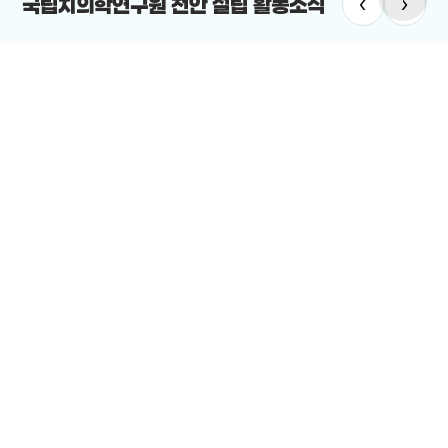
‹
›
국립치의학연구원 천안 설립 활동소식
#GTX-C
#광역급행철도
#미
GTX-C 확정…천안시, 역세권 개발로 광역 교통 허브 부상
천안시의
2025-12-24
열렸
2025
전체보기