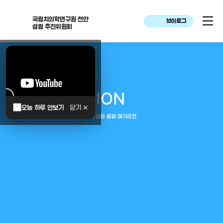
국립치의학연구원 천안
브이로그
설립 추진위원회
대한민국은 두번이나 약속하였습니다.
MEGA
REGION
오늘 하루 안보기
닫기 ✕
중부권 전체를 잇는 연구–임상–평가–사업화 융합 메가리전