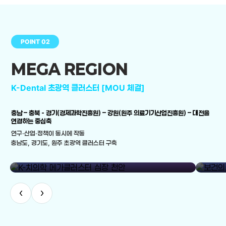
POINT 02
MEGA REGION
K-Dental 초광역 클러스터 [MOU 체결]
충남 – 충북 - 경기(경제과학진흥원) – 강원(원주 의료기기산업진흥원) – 대전을
연결하는 중심축
연구·산업·정책이 동시에 작동
충남도, 경기도, 원주 초광역 클러스터 구축
library_add
K-치의학 메가클러스터 심장 천안
보건의료
‹
›