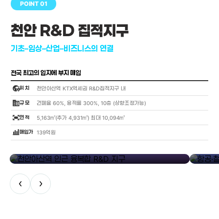
POINT 01
천안 R&D 집적지구
기초–임상–산업–비즈니스의 연결
전국 최고의 입지에 부지 매입
globe_location_pin
위 치
천안아산역 KTX역세권 R&D집적지구 내
corporate_fare
규 모
건폐율 60%, 용적률 300%, 10층 (상향조정가능)
fit_screen
면 적
5,163㎡(추가 4,931㎡) 최대 10,094㎡
bar_chart_4_bars
매입가
139억원
library_add
천안아산역 인근 융복합 R&D 지구
항공·철도
‹
›