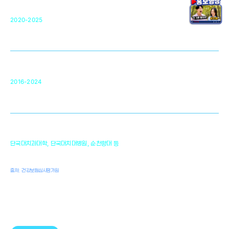
단국대 조직재생연구소
50
2020-2025
미국 베크만연구소
복합조직재생관련
원천기술 확보 및 임상적용 실용화
순천향대 조직재생연구소
34
2016-2024
골이식대, 인공뼈 등 생체이식 가능한
원천기술 개발
천안의 치의학 인프라
1,300
단국대치과대학, 단국대치대병원, 순천향대 등
여명
치과의사, 치과기공사, 치과위생사
출처: 건강보험심사평가원