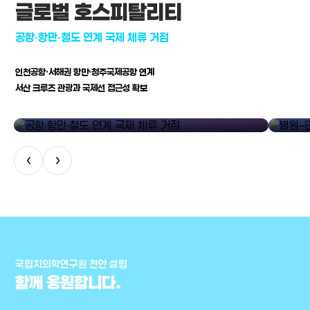
글로벌 호스피탈리티
공항·항만·철도 연계 국제 체류 거점
인천공항·서해권 항만·청주국제공항 연계
서산 크루즈 관광과 국제선 접근성 확보
공항·항만·철도 연계 국제 체류 거점
병원–연구
‹
›
국립치의학연구원 천안 설립
함께 응원합니다.