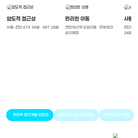
압도적 접근성
편리한 이동
사통팔
서울-천안 KTX 36분 · SRT 28분
천안아산역 도보이동 · 무빙워크
천안IC(경
설치예정
24분
풍부한 글로벌
치의학 인프라와 연구역량
치의학 연구개발 인프라
압도적인 치의학 인프라
치의학 연구 역량