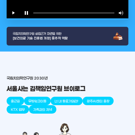
play_arrow
pause
volume_up
video_l
국립치의학연구원 설립근거 마련을 위한
[보건의료 기술 진흥법 개정] 중추적 역할
arrow_selector_tool
충청남도
경기도
대전광역시
충청북도
강원도
place
place
place
place
place
place
국립치의학연구원 2030년
서울사는 김책임연구원 브이로그
판교
세종
천안
대덕
오송
원주
출근길
무빙워크이동
너 내 동료가돼라!
광주AI센터 출장
KTX 업무
가족과의 저녁