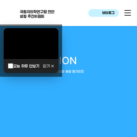
국립치의학연구원 천안
브이로그
설립 추진위원회
대한민국은 두번이나 약속하였습니다.
MEGA
REGION
오늘 하루 안보기
닫기 ✕
중부권 전체를 잇는 연구–임상–평가–사업화 융합 메가리전