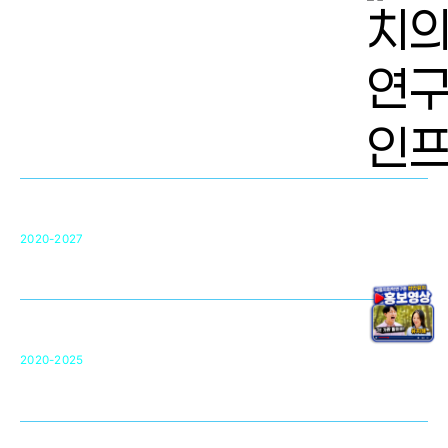
치의학 연구개발 인프라
단국대 치의학선도연구센터(MRC)
31
2020-2027
영국 UCL대학
차세대 의료용 수복·재생소재 개발을 위한
구강악안면매개체노바이올로지
단국대 조직재생연구소
50
2020-2025
미국 베크만연구소
복합조직재생관련
원천기술 확보 및 임상적용 실용화