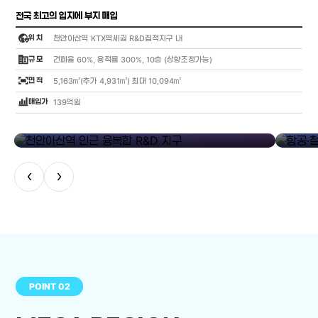
전국 최고의 입지에 부지 매입
globe_location_pin
위 치
천안아산역 KTX역세권 R&D집적지구 내
corporate_fare
규 모
건폐율 60%, 용적률 300%, 10층 (상향조정가능)
fit_screen
면 적
5,163㎡(추가 4,931㎡) 최대 10,094㎡
bar_chart_4_bars
매입가
139억원
library_add
천안아산역 인근 융복합 R&D 지구
항공·철도
‹
›
POINT 02