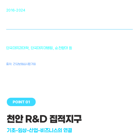
순천향대 조직재생연구소
34
2016-2024
골이식대, 인공뼈 등 생체이식 가능한
원천기술 개발
천안의 치의학 인프라
1,300
단국대치과대학, 단국대치대병원, 순천향대 등
여명
치과의사, 치과기공사, 치과위생사
출처: 건강보험심사평가원
POINT 01
천안 R&D 집적지구
기초–임상–산업–비즈니스의 연결