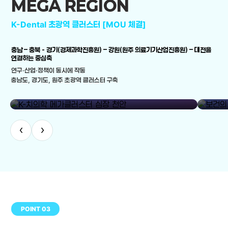
MEGA REGION
K-Dental 초광역 클러스터 [MOU 체결]
충남 – 충북 - 경기(경제과학진흥원) – 강원(원주 의료기기산업진흥원) – 대전을
연결하는 중심축
연구·산업·정책이 동시에 작동
충남도, 경기도, 원주 초광역 클러스터 구축
library_add
K-치의학 메가클러스터 심장 천안
보건의료
‹
›
POINT 03