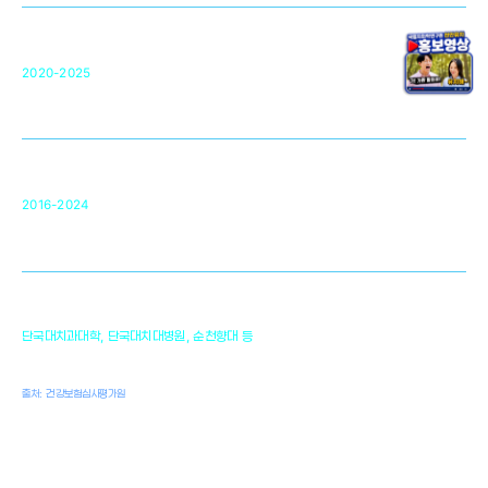
단국대 조직재생연구소
50
2020-2025
미국 베크만연구소
복합조직재생관련
원천기술 확보 및 임상적용 실용화
순천향대 조직재생연구소
34
2016-2024
골이식대, 인공뼈 등 생체이식 가능한
원천기술 개발
천안의 치의학 인프라
1,300
단국대치과대학, 단국대치대병원, 순천향대 등
여명
치과의사, 치과기공사, 치과위생사
출처: 건강보험심사평가원