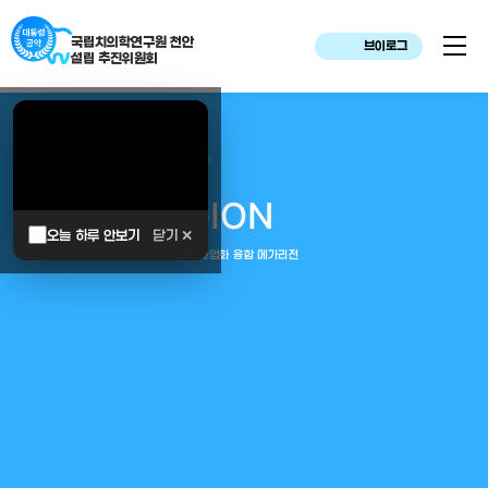
국립치의학연구원 천안
브이로그
설립 추진위원회
대한민국은 두번이나 약속하였습니다.
MEGA
REGION
오늘 하루 안보기
닫기 ✕
중부권 전체를 잇는 연구–임상–평가–사업화 융합 메가리전