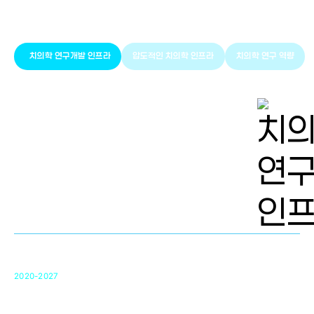
치의학 인프라와 연구역량
치의학 연구개발 인프라
압도적인 치의학 인프라
치의학 연구 역량
치의학 연구개발 인프라
단국대 치의학선도연구센터(MRC)
31
2020-2027
영국 UCL대학
차세대 의료용 수복·재생소재 개발을 위한
구강악안면매개체노바이올로지