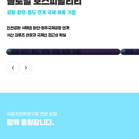
글로벌 호스피탈리티
공항·항만·철도 연계 국제 체류 거점
인천공항·서해권 항만·청주국제공항 연계
서산 크루즈 관광과 국제선 접근성 확보
공항·항만·철도 연계 국제 체류 거점
병원–연구
‹
›
국립치의학연구원 천안 설립
함께 응원합니다.