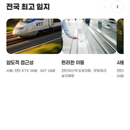
전국 최고 입지
‹
›
압도적 접근성
편리한 이동
사통팔
서울-천안 KTX 36분 · SRT 28분
천안아산역 도보이동 · 무빙워크
천안IC(경
설치예정
24분
풍부한 글로벌