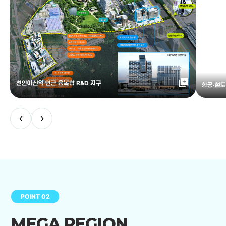
library_add
천안아산역 인근 융복합 R&D 지구
항공·철도
‹
›
POINT 02
MEGA REGION