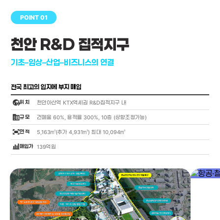
POINT 01
천안 R&D 집적지구
기초–임상–산업–비즈니스의 연결
전국 최고의 입지에 부지 매입
globe_location_pin
위 치
천안아산역 KTX역세권 R&D집적지구 내
corporate_fare
규 모
건폐율 60%, 용적률 300%, 10층 (상향조정가능)
fit_screen
면 적
5,163㎡(추가 4,931㎡) 최대 10,094㎡
bar_chart_4_bars
매입가
139억원