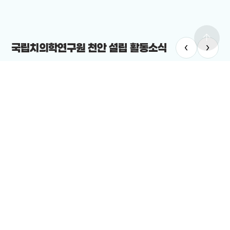
arrow_upward
‹
›
국립치의학연구원 천안 설립 활동소식
치의학연구원
#국립치의학연구원 천안 설립
치의학연구원 최적지는 바로 ‘천안’”
12-19
전체보기