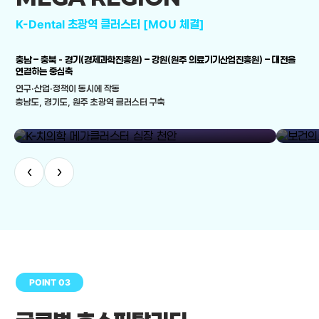
K-Dental 초광역 클러스터 [MOU 체결]
충남 – 충북 - 경기(경제과학진흥원) – 강원(원주 의료기기산업진흥원) – 대전을
연결하는 중심축
연구·산업·정책이 동시에 작동
충남도, 경기도, 원주 초광역 클러스터 구축
library_add
K-치의학 메가클러스터 심장 천안
보건의료
‹
›
POINT 03