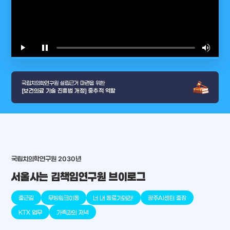
play_arrow
pause
volume_up
video_l
국립치의학연구원 설립근거 마련을 위한
[보건의료 기술 진흥법 개정] 중추적 역할
국립치의학연구원 2030년
arrow_selector_tool
충청남도
경기도
대전광역시
충청북도
강원도
place
place
place
place
place
place
서울사는 김책임연구원 브이로그
판교
세종
천안
대덕
오송
원주
출근길
무빙워크이동
너 내 동료가돼라!
광주AI센터 출장
KTX 업무
가족과의 저녁