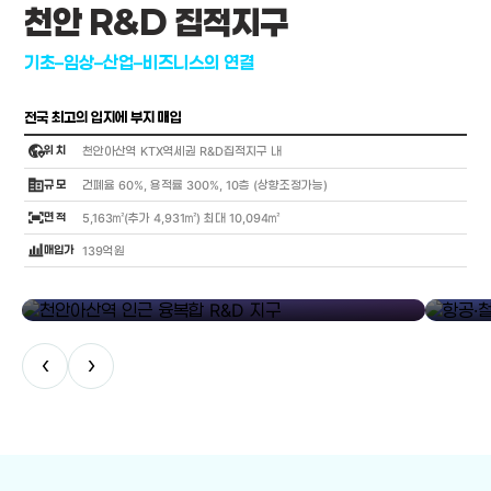
천안 R&D 집적지구
기초–임상–산업–비즈니스의 연결
전국 최고의 입지에 부지 매입
globe_location_pin
위 치
천안아산역 KTX역세권 R&D집적지구 내
corporate_fare
규 모
건폐율 60%, 용적률 300%, 10층 (상향조정가능)
fit_screen
면 적
5,163㎡(추가 4,931㎡) 최대 10,094㎡
bar_chart_4_bars
매입가
139억원
library_add
천안아산역 인근 융복합 R&D 지구
항공·철도
‹
›