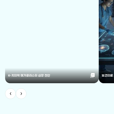
library_add
K-치의학 메가클러스터 심장 천안
보건의료
‹
›