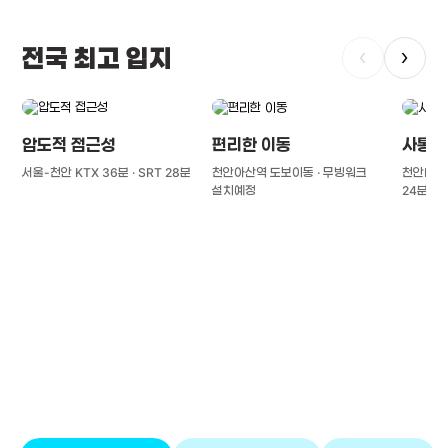
전국 최고 입지
‹
›
압도적 접근성
편리한 이동
사통팔
서울-천안 KTX 36분 · SRT 28분
천안아산역 도보이동 · 무빙워크
천안IC(경
설치예정
24분
풍부한 글로벌
치의학 인프라와 연구역량