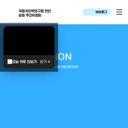
국립치의학연구원 천안
브이로그
설립 추진위원회
대한민국은 두번이나 약속하였습니다.
MEGA
REGION
오늘 하루 안보기
닫기 ✕
중부권 전체를 잇는 연구–임상–평가–사업화 융합 메가리전