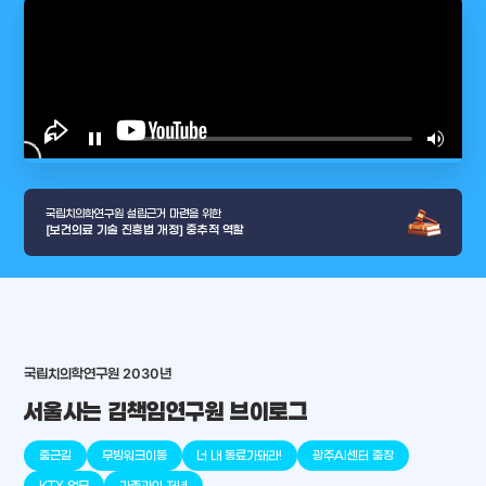
play_arrow
pause
volume_up
video_l
국립치의학연구원 설립근거 마련을 위한
[보건의료 기술 진흥법 개정] 중추적 역할
국립치의학연구원 2030년
arrow_selector_tool
서울사는 김책임연구원 브이로그
충청남도
경기도
대전광역시
충청북도
강원도
place
place
place
place
place
place
출근길
무빙워크이동
너 내 동료가돼라!
광주AI센터 출장
판교
세종
천안
대덕
오송
원주
KTX 업무
가족과의 저녁