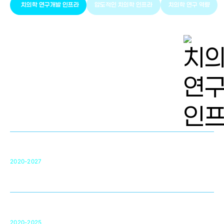
치의학 연구개발 인프라
압도적인 치의학 인프라
치의학 연구 역량
치의학 연구개발 인프라
단국대 치의학선도연구센터(MRC)
31
2020-2027
영국 UCL대학
차세대 의료용 수복·재생소재 개발을 위한
구강악안면매개체노바이올로지
단국대 조직재생연구소
50
2020-2025