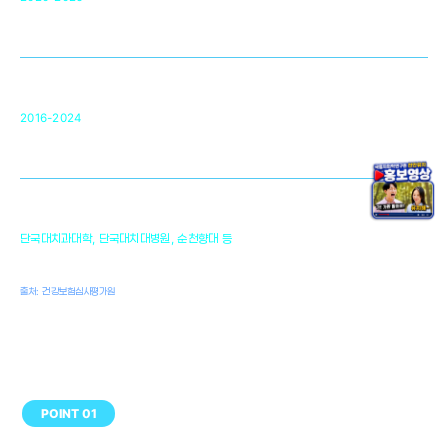
미국 베크만연구소
복합조직재생관련
원천기술 확보 및 임상적용 실용화
순천향대 조직재생연구소
34
2016-2024
골이식대, 인공뼈 등 생체이식 가능한
원천기술 개발
천안의 치의학 인프라
1,300
단국대치과대학, 단국대치대병원, 순천향대 등
여명
치과의사, 치과기공사, 치과위생사
출처: 건강보험심사평가원
POINT 01