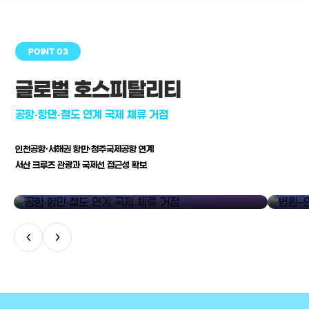
POINT 03
글로벌 호스피탈리티
공항·항만·철도 연계 국제 체류 거점
인천공항·서해권 항만·청주국제공항 연계
서산 크루즈 관광과 국제선 접근성 확보
공항·항만·철도 연계 국제 체류 거점
병원–연구
‹
›