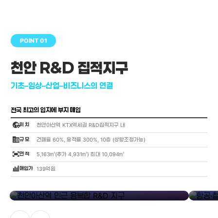
POINT 01
천안 R&D 집적지구
기초–임상–산업–비즈니스의 연결
전국 최고의 입지에 부지 매입
globe_location_pin
위 치
천안아산역 KTX역세권 R&D집적지구 내
corporate_fare
규 모
건폐율 60%, 용적률 300%, 10층 (상향조정가능)
fit_screen
면 적
5,163㎡(추가 4,931㎡) 최대 10,094㎡
bar_chart_4_bars
매입가
139억원
library_add
천안아산역 인근 융복합 R&D 지구
항공·철도