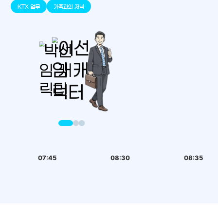
판교
세종
천안
대덕
오송
원주
KTX 업무
가족과의 저녁
07:45
08:30
08:35