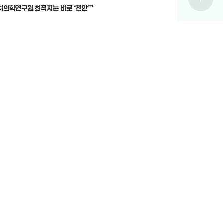
치의학연구원 최적지는 바로 ‘천안’”
12-19
전체보기