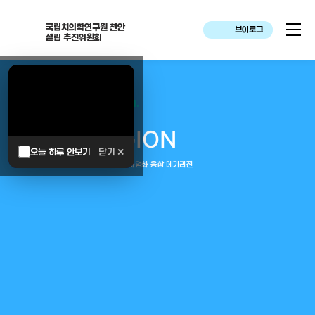
국립치의학연구원 천안
브이로그
설립 추진위원회
대한민국은 두번이나 약속하였습니다.
MEGA
REGION
오늘 하루 안보기
닫기 ✕
중부권 전체를 잇는 연구–임상–평가–사업화 융합 메가리전