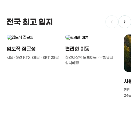
전국 최고 입지
‹
›
압도적 접근성
편리한 이동
서울-천안 KTX 36분 · SRT 28분
천안아산역 도보이동 · 무빙워크
설치예정
사통팔
천안IC(경
24분