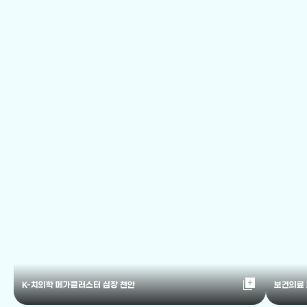
library_add
K-치의학 메가클러스터 심장 천안
보건의료