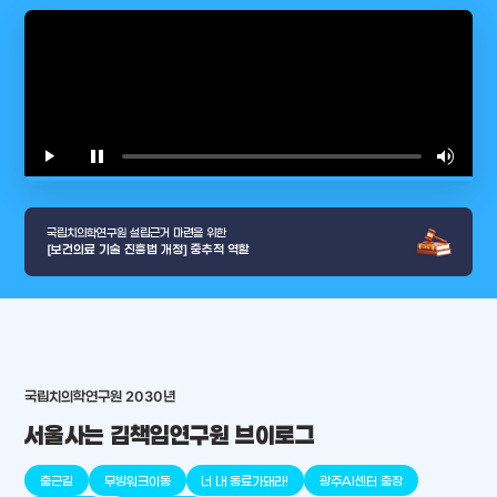
play_arrow
pause
volume_up
video_l
국립치의학연구원 설립근거 마련을 위한
[보건의료 기술 진흥법 개정] 중추적 역할
국립치의학연구원 2030년
서울사는 김책임연구원 브이로그
arrow_selector_tool
충청남도
경기도
대전광역시
충청북도
강원도
place
place
place
place
place
place
출근길
무빙워크이동
너 내 동료가돼라!
광주AI센터 출장