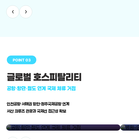
‹
›
POINT 03
글로벌 호스피탈리티
공항·항만·철도 연계 국제 체류 거점
인천공항·서해권 항만·청주국제공항 연계
서산 크루즈 관광과 국제선 접근성 확보
공항·항만·철도 연계 국제 체류 거점
병원–연구