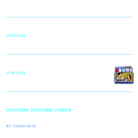
영국 UCL대학
차세대 의료용 수복·재생소재 개발을 위한
구강악안면매개체노바이올로지
단국대 조직재생연구소
50
2020-2025
미국 베크만연구소
복합조직재생관련
원천기술 확보 및 임상적용 실용화
순천향대 조직재생연구소
34
2016-2024
골이식대, 인공뼈 등 생체이식 가능한
원천기술 개발
천안의 치의학 인프라
1,300
단국대치과대학, 단국대치대병원, 순천향대 등
여명
치과의사, 치과기공사, 치과위생사
출처: 건강보험심사평가원