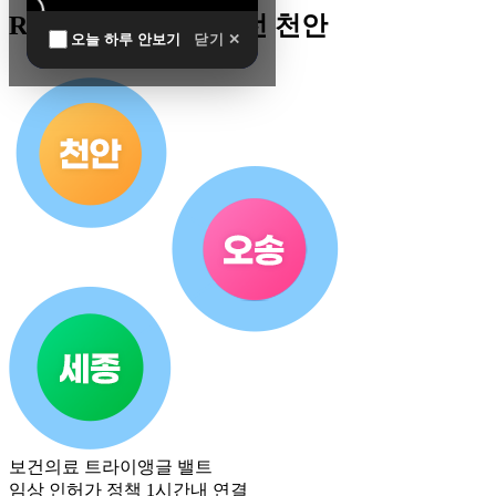
R&D 남방한계 최전선 천안
오늘 하루 안보기
닫기 ✕
보건의료 트라이앵글 밸트
임상 인허가 정책 1시간내 연결