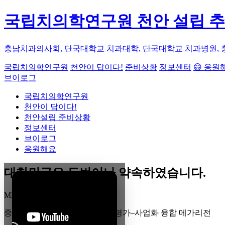
국립치의학연구원 천안 설립 
충남치과의사회, 단국대학교 치과대학, 단국대학교 치과병원, 
국립치의학연구원
천안이 답이다!
준비상황
정보센터
😄 응원
브이로그
국립치의학연구원
천안이 답이다!
천안설립 준비상황
정보센터
브이로그
응원해요
대한민국은 두번이나 약속하였습니다.
MEGA
REGION
중부권 전체를 잇는 연구–임상–평가–사업화 융합 메가리전