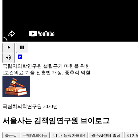
play_arrow
pause
volume_up
video_library
국립치의학연구원 설립근거 마련을 위한
[보건의료 기술 진흥법 개정] 중추적 역할
국립치의학연구원 2030년
서울사는 김책임연구원 브이로그
출근길
무빙워크이동
너 내 동료가돼라!
광주AI센터 출장
KTX