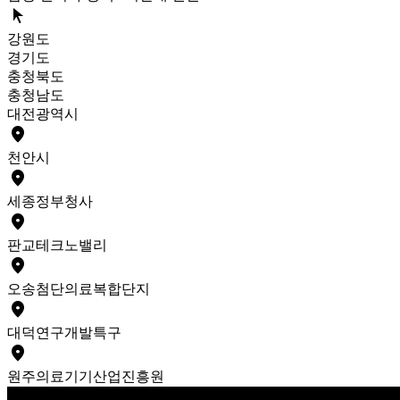
arrow_selector_tool
강원도
경기도
충청북도
충청남도
대전광역시
place
천안
시
place
세종
정부청사
place
판교
테크노밸리
place
오송
첨단의료복합단지
place
대덕
연구개발특구
place
원주
의료기기산업진흥원