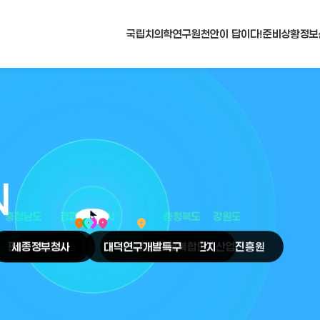
국립치의학연구원
천안이 답이다!
준비상황
정보
N
arrow_selector_tool
충청남도
경기도
대전광역시
충청북도
강원도
place
place
place
place
place
place
판교
세종
테크노밸리
정부청사
천안
시
대덕
오송
연구개발특구
첨단의료복합단지
원주
의료기기산업진흥원