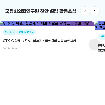
‹
›
국립치의학연구원 천안 설립 활동소식
#GTX-C
#광역급행철도
#미
GTX-C 확정…천안시, 역세권 개발로 광역 교통 허브 부상
arrow_upward
천안시의
2025-12-24
열렸
2025