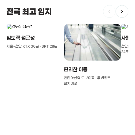
전국 최고 입지
‹
›
압도적 접근성
사통팔
서울-천안 KTX 36분 · SRT 28분
천안IC(경
24분
편리한 이동
천안아산역 도보이동 · 무빙워크
설치예정