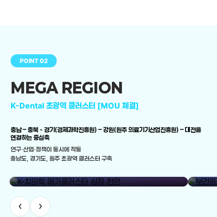
POINT 02
MEGA REGION
K-Dental 초광역 클러스터 [MOU 체결]
충남 – 충북 - 경기(경제과학진흥원) – 강원(원주 의료기기산업진흥원) – 대전을
연결하는 중심축
연구·산업·정책이 동시에 작동
충남도, 경기도, 원주 초광역 클러스터 구축
library_add
K-치의학 메가클러스터 심장 천안
보건의료
‹
›