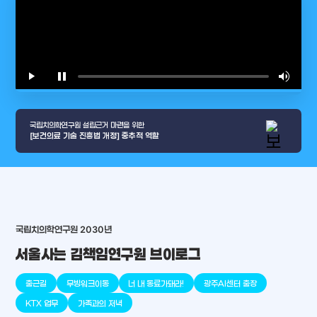
play_arrow
pause
volume_up
video_l
국립치의학연구원 설립근거 마련을 위한
[보건의료 기술 진흥법 개정] 중추적 역할
국립치의학연구원 2030년
arrow_selector_tool
충청남도
경기도
대전광역시
충청북도
강원도
서울사는 김책임연구원 브이로그
place
place
place
place
place
place
출근길
무빙워크이동
너 내 동료가돼라!
광주AI센터 출장
판교
세종
천안
대덕
오송
원주
KTX 업무
가족과의 저녁