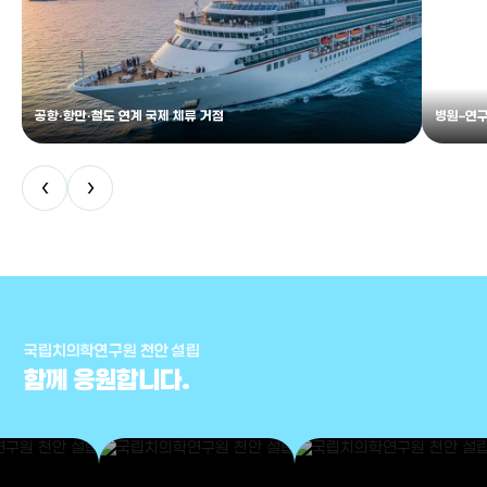
공항·항만·철도 연계 국제 체류 거점
병원–연구
‹
›
국립치의학연구원 천안 설립
함께 응원합니다.