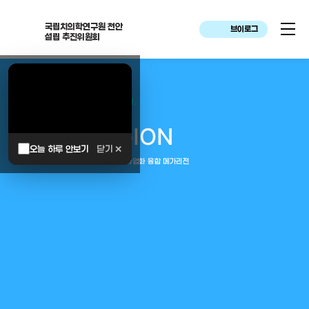
국립치의학연구원 천안
브이로그
설립 추진위원회
대한민국은 두번이나 약속하였습니다.
MEGA
REGION
오늘 하루 안보기
닫기 ✕
중부권 전체를 잇는 연구–임상–평가–사업화 융합 메가리전