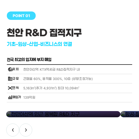
POINT 01
천안 R&D 집적지구
기초–임상–산업–비즈니스의 연결
전국 최고의 입지에 부지 매입
globe_location_pin
위 치
천안아산역 KTX역세권 R&D집적지구 내
corporate_fare
규 모
건폐율 60%, 용적률 300%, 10층 (상향조정가능)
fit_screen
면 적
5,163㎡(추가 4,931㎡) 최대 10,094㎡
bar_chart_4_bars
매입가
139억원
library_add
천안아산역 인근 융복합 R&D 지구
항공·철도
‹
›