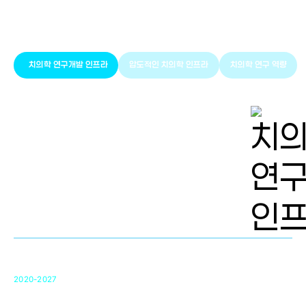
풍부한 글로벌
치의학 인프라와 연구역량
치의학 연구개발 인프라
압도적인 치의학 인프라
치의학 연구 역량
치의학 연구개발 인프라
단국대 치의학선도연구센터(MRC)
31
2020-2027
영국 UCL대학
차세대 의료용 수복·재생소재 개발을 위한