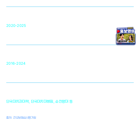
구강악안면매개체노바이올로지
단국대 조직재생연구소
50
2020-2025
미국 베크만연구소
복합조직재생관련
원천기술 확보 및 임상적용 실용화
순천향대 조직재생연구소
34
2016-2024
골이식대, 인공뼈 등 생체이식 가능한
원천기술 개발
천안의 치의학 인프라
1,300
단국대치과대학, 단국대치대병원, 순천향대 등
여명
치과의사, 치과기공사, 치과위생사
출처: 건강보험심사평가원