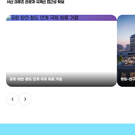
서산 크루즈 관광과 국제선 접근성 확보
공항·항만·철도 연계 국제 체류 거점
병원–연구
‹
›