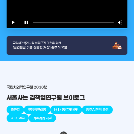
play_arrow
pause
volume_up
video_l
국립치의학연구원 설립근거 마련을 위한
[보건의료 기술 진흥법 개정] 중추적 역할
arrow_selector_tool
국립치의학연구원 2030년
충청남도
경기도
대전광역시
충청북도
강원도
place
place
place
place
place
place
서울사는 김책임연구원 브이로그
판교
세종
천안
대덕
오송
원주
출근길
무빙워크이동
너 내 동료가돼라!
광주AI센터 출장
KTX 업무
가족과의 저녁