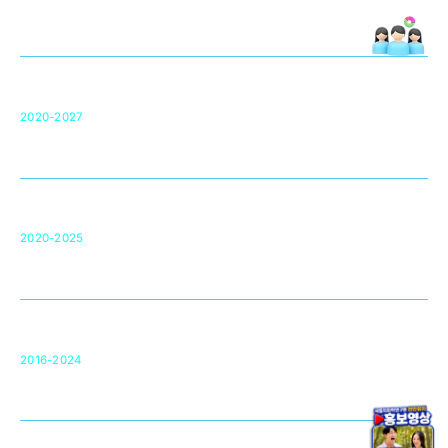
치의학 연구개발 인프라
단국대 치의학선도연구센터(MRC)
31
2020-2027
영국 UCL대학
차세대 의료용 수복·재생소재 개발을 위한
구강악안면매개체노바이올로지
단국대 조직재생연구소
50
2020-2025
미국 베크만연구소
복합조직재생관련
원천기술 확보 및 임상적용 실용화
순천향대 조직재생연구소
34
2016-2024
골이식대, 인공뼈 등 생체이식 가능한
원천기술 개발