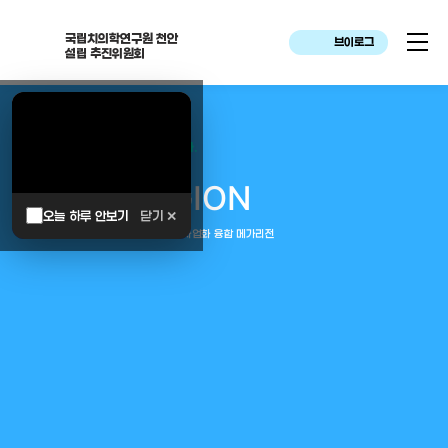
국립치의학연구원 천안
브이로그
설립 추진위원회
대한민국은 두번이나 약속하였습니다.
MEGA
REGION
오늘 하루 안보기
닫기 ✕
중부권 전체를 잇는 연구–임상–평가–사업화 융합 메가리전