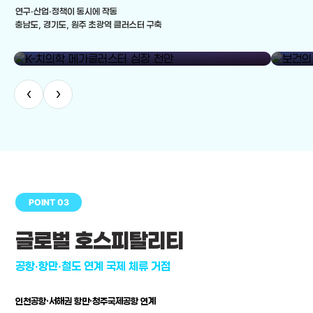
연구·산업·정책이 동시에 작동
충남도, 경기도, 원주 초광역 클러스터 구축
library_add
K-치의학 메가클러스터 심장 천안
보건의료
‹
›
POINT 03
글로벌 호스피탈리티
공항·항만·철도 연계 국제 체류 거점
인천공항·서해권 항만·청주국제공항 연계