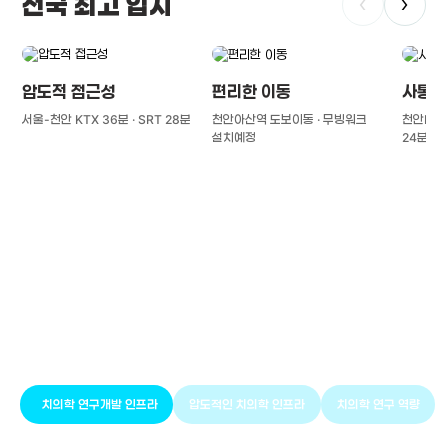
전국 최고 입지
‹
›
압도적 접근성
편리한 이동
사통팔
서울-천안 KTX 36분 · SRT 28분
천안아산역 도보이동 · 무빙워크
천안IC(경
설치예정
24분
풍부한 글로벌
치의학 인프라와 연구역량
치의학 연구개발 인프라
압도적인 치의학 인프라
치의학 연구 역량