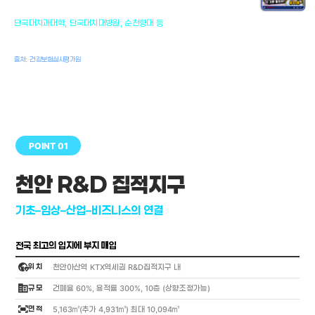
천안의 치의학 인프라
1,300
단국대치과대학, 단국대치대병원, 순천향대 등
여명
치과의사, 치과기공사, 치과위생사
출처: 건강보험심사평가원
POINT 01
천안 R&D 집적지구
기초–임상–산업–비즈니스의 연결
전국 최고의 입지에 부지 매입
globe_location_pin
위 치
천안아산역 KTX역세권 R&D집적지구 내
corporate_fare
규 모
건폐율 60%, 용적률 300%, 10층 (상향조정가능)
fit_screen
면 적
5,163㎡(추가 4,931㎡) 최대 10,094㎡