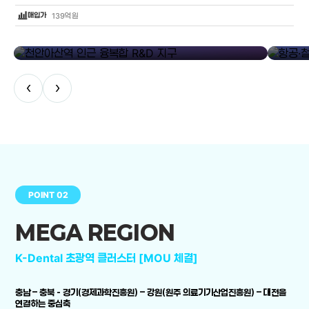
bar_chart_4_bars
매입가
139억원
library_add
천안아산역 인근 융복합 R&D 지구
항공·철도
‹
›
POINT 02
MEGA REGION
K-Dental 초광역 클러스터 [MOU 체결]
충남 – 충북 - 경기(경제과학진흥원) – 강원(원주 의료기기산업진흥원) – 대전을
연결하는 중심축