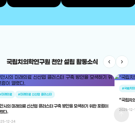
‹
›
국립치의학연구원 천안 설립 활동소식
#국립치
#미래의료
#미래의료 신산업 클러스터
“국립치의
안시의 미래의료 신산업 클러스터 구축 방안을 모색하기 위한 포럼이
2025-12-
렸다.
arrow_upward
25-12-24