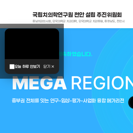
국립치의학연구원 천안 설립 추진위원회
충남치과의사회, 단국대학교 치과대학, 단국대학교 치과병원, 충청남도, 천안시
대한민국은 두번이나 약속하였습니다.
오늘 하루 안보기
닫기 ✕
MEGA
REGIO
중부권 전체를 잇는 연구–임상–평가–사업화 융합 메가리전