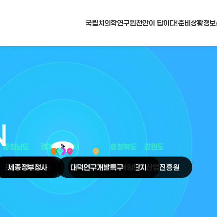
국립치의학연구원
천안이 답이다!
준비상황
정보
N
arrow_selector_tool
충청남도
경기도
대전광역시
충청북도
강원도
place
place
place
place
place
place
판교
세종
테크노밸리
정부청사
천안
시
대덕
오송
연구개발특구
첨단의료복합단지
원주
의료기기산업진흥원