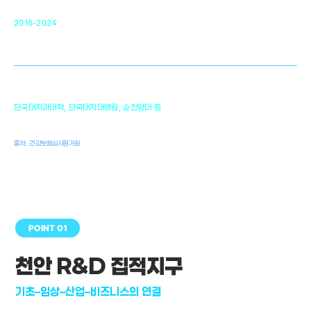
순천향대 조직재생연구소
34
2016-2024
골이식대, 인공뼈 등 생체이식 가능한
원천기술 개발
천안의 치의학 인프라
1,300
단국대치과대학, 단국대치대병원, 순천향대 등
여명
치과의사, 치과기공사, 치과위생사
출처: 건강보험심사평가원
POINT 01
천안 R&D 집적지구
기초–임상–산업–비즈니스의 연결