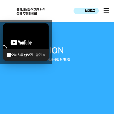
국립치의학연구원 천안
브이로그
설립 추진위원회
대한민국은 두번이나 약속하였습니다.
MEGA
REGION
오늘 하루 안보기
닫기 ✕
중부권 전체를 잇는 연구–임상–평가–사업화 융합 메가리전