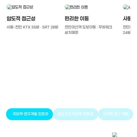
압도적 접근성
편리한 이동
사통팔
서울-천안 KTX 36분 · SRT 28분
천안아산역 도보이동 · 무빙워크
천안IC(경
설치예정
24분
풍부한 글로벌
치의학 인프라와 연구역량
치의학 연구개발 인프라
압도적인 치의학 인프라
치의학 연구 역량