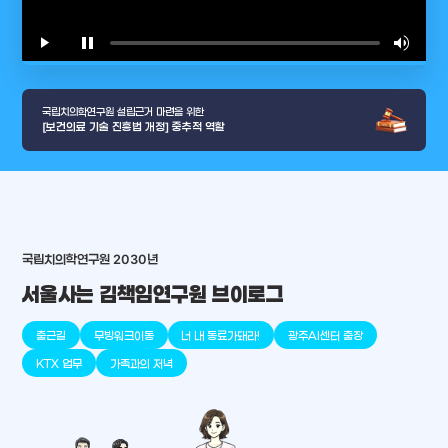
play_arrow
pause
volume_up
video_l
국립치의학연구원 설립근거 마련을 위한
[보건의료 기술 진흥법 개정] 중추적 역할
arrow_selector_tool
충청남도
경기도
대전광역시
충청북도
강원도
place
place
place
place
place
place
국립치의학연구원 2030년
서울사는 김책임연구원 브이로그
판교
세종
천안
대덕
오송
원주
출근길
무빙워크이동
너 내 동료가돼라!
광주AI센터 출장
KTX 업무
가족과의 저녁