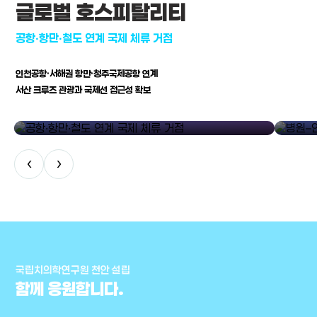
글로벌 호스피탈리티
공항·항만·철도 연계 국제 체류 거점
인천공항·서해권 항만·청주국제공항 연계
서산 크루즈 관광과 국제선 접근성 확보
공항·항만·철도 연계 국제 체류 거점
병원–연구
‹
›
국립치의학연구원 천안 설립
함께 응원합니다.