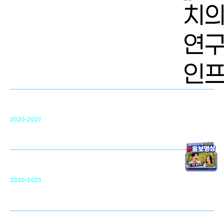
치의학 연구개발 인프라
단국대 치의학선도연구센터(MRC)
31
2020-2027
영국 UCL대학
차세대 의료용 수복·재생소재 개발을 위한
구강악안면매개체노바이올로지
단국대 조직재생연구소
50
2020-2025
미국 베크만연구소
복합조직재생관련
원천기술 확보 및 임상적용 실용화