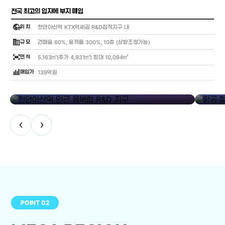
전국 최고의 입지에 부지 매입
globe_location_pin
위 치
천안아산역 KTX역세권 R&D집적지구 내
corporate_fare
규 모
건폐율 60%, 용적률 300%, 10층 (상향조정가능)
fit_screen
면 적
5,163㎡(추가 4,931㎡) 최대 10,094㎡
bar_chart_4_bars
매입가
139억원
library_add
천안아산역 인근 융복합 R&D 지구
항공·철도
‹
›
POINT 02