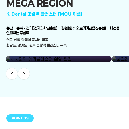
MEGA REGION
K-Dental 초광역 클러스터 [MOU 체결]
충남 – 충북 - 경기(경제과학진흥원) – 강원(원주 의료기기산업진흥원) – 대전을
연결하는 중심축
연구·산업·정책이 동시에 작동
충남도, 경기도, 원주 초광역 클러스터 구축
library_add
K-치의학 메가클러스터 심장 천안
보건의료
‹
›
POINT 03