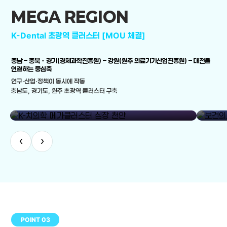
MEGA REGION
K-Dental 초광역 클러스터 [MOU 체결]
충남 – 충북 - 경기(경제과학진흥원) – 강원(원주 의료기기산업진흥원) – 대전을
연결하는 중심축
연구·산업·정책이 동시에 작동
충남도, 경기도, 원주 초광역 클러스터 구축
library_add
K-치의학 메가클러스터 심장 천안
보건의료
‹
›
POINT 03