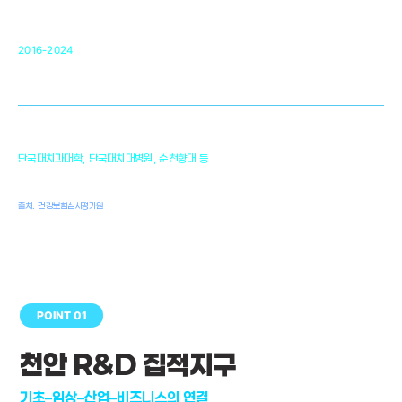
순천향대 조직재생연구소
34
2016-2024
골이식대, 인공뼈 등 생체이식 가능한
원천기술 개발
천안의 치의학 인프라
1,300
단국대치과대학, 단국대치대병원, 순천향대 등
여명
치과의사, 치과기공사, 치과위생사
출처: 건강보험심사평가원
POINT 01
천안 R&D 집적지구
기초–임상–산업–비즈니스의 연결