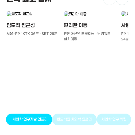
압도적 접근성
편리한 이동
사통팔
서울-천안 KTX 36분 · SRT 28분
천안아산역 도보이동 · 무빙워크
천안IC(경
설치예정
24분
풍부한 글로벌
치의학 인프라와 연구역량
치의학 연구개발 인프라
압도적인 치의학 인프라
치의학 연구 역량