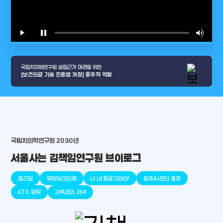
play_arrow
pause
volume_up
video_l
국립치의학연구원 설립근거 마련을 위한
[보건의료 기술 진흥법 개정] 중추적 역할
arrow_selector_tool
국립치의학연구원 2030년
충청남도
경기도
대전광역시
충청북도
강원도
place
place
place
place
place
place
서울사는 김책임연구원 브이로그
판교
세종
천안
대덕
오송
원주
출근길
무빙워크이동
너 내 동료가돼라!
광주AI센터 출장
KTX 업무
가족과의 저녁