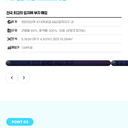
전국 최고의 입지에 부지 매입
globe_location_pin
위 치
천안아산역 KTX역세권 R&D집적지구 내
corporate_fare
규 모
건폐율 60%, 용적률 300%, 10층 (상향조정가능)
fit_screen
면 적
5,163㎡(추가 4,931㎡) 최대 10,094㎡
bar_chart_4_bars
매입가
139억원
library_add
천안아산역 인근 융복합 R&D 지구
항공·철도
‹
›
POINT 02