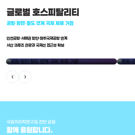
글로벌 호스피탈리티
공항·항만·철도 연계 국제 체류 거점
인천공항·서해권 항만·청주국제공항 연계
서산 크루즈 관광과 국제선 접근성 확보
공항·항만·철도 연계 국제 체류 거점
병원–연구
‹
›
국립치의학연구원 천안 설립
함께 응원합니다.