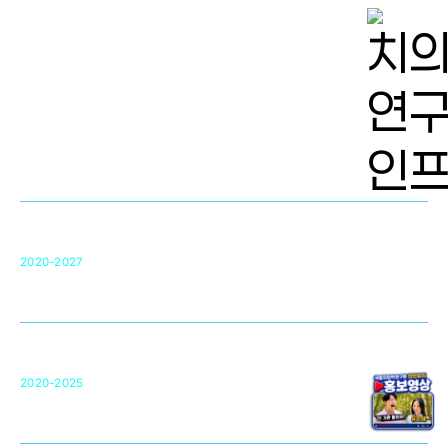
치의학 연구개발 인프라
단국대 치의학선도연구센터(MRC)
31
2020-2027
영국 UCL대학
차세대 의료용 수복·재생소재 개발을 위한
구강악안면매개체노바이올로지
단국대 조직재생연구소
50
2020-2025
미국 베크만연구소
복합조직재생관련
원천기술 확보 및 임상적용 실용화