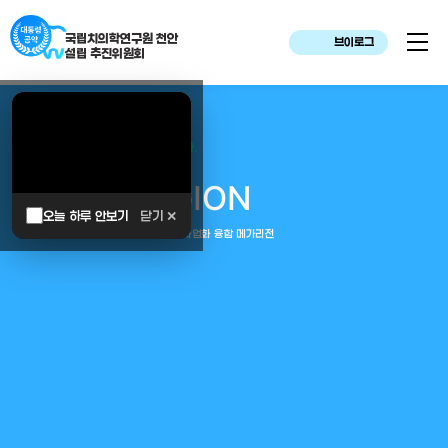
국립치의학연구원 천안
브이로그
설립 추진위원회
대한민국은 두번이나 약속하였습니다.
MEGA
REGION
오늘 하루 안보기
닫기 ✕
중부권 전체를 잇는 연구–임상–평가–사업화 융합 메가리전