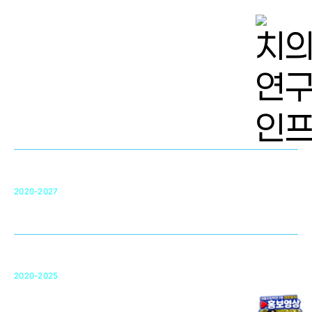
치의학 연구개발 인프라
단국대 치의학선도연구센터(MRC)
31
2020-2027
영국 UCL대학
차세대 의료용 수복·재생소재 개발을 위한
구강악안면매개체노바이올로지
단국대 조직재생연구소
50
2020-2025
미국 베크만연구소
복합조직재생관련
원천기술 확보 및 임상적용 실용화