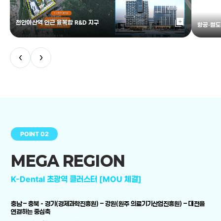
library_add
천안아산역 인근 융복합 R&D 지구
항공·철도
‹
›
POINT 02
MEGA REGION
K-Dental 초광역 클러스터 [MOU 체결]
충남 – 충북 - 경기(경제과학진흥원) – 강원(원주 의료기기산업진흥원) – 대전을
연결하는 중심축