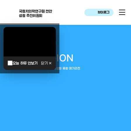
국립치의학연구원 천안
브이로그
설립 추진위원회
대한민국은 두번이나 약속하였습니다.
MEGA
REGION
오늘 하루 안보기
닫기 ✕
중부권 전체를 잇는 연구–임상–평가–사업화 융합 메가리전