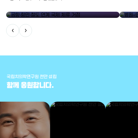
공항·항만·철도 연계 국제 체류 거점
병원–연구
‹
›
국립치의학연구원 천안 설립
함께 응원합니다.