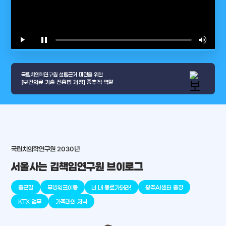
play_arrow
pause
volume_up
video_l
국립치의학연구원 설립근거 마련을 위한
[보건의료 기술 진흥법 개정] 중추적 역할
arrow_selector_tool
국립치의학연구원 2030년
충청남도
경기도
대전광역시
충청북도
강원도
place
place
place
place
place
place
서울사는 김책임연구원 브이로그
판교
세종
천안
대덕
오송
원주
출근길
무빙워크이동
너 내 동료가돼라!
광주AI센터 출장
KTX 업무
가족과의 저녁