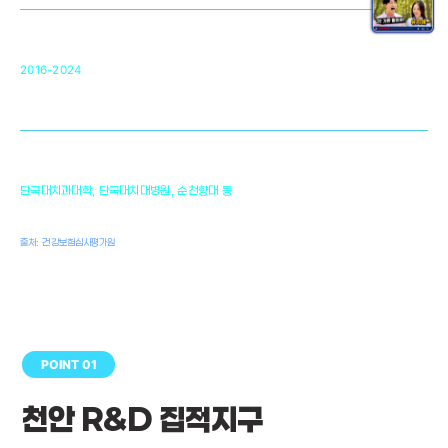
순천향대 조직재생연구소
34
2016-2024
골이식대, 인공뼈 등 생체이식 가능한
원천기술 개발
천안의 치의학 인프라
1,300
단국대치과대학, 단국대치대병원, 순천향대 등
여명
치과의사, 치과기공사, 치과위생사
출처: 건강보험심사평가원
POINT 01
천안 R&D 집적지구