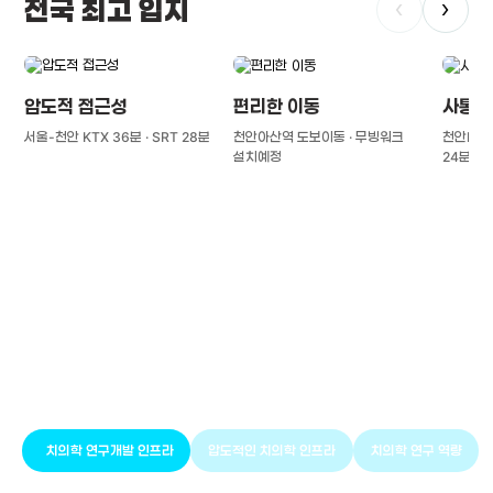
전국 최고 입지
‹
›
압도적 접근성
편리한 이동
사통팔
서울-천안 KTX 36분 · SRT 28분
천안아산역 도보이동 · 무빙워크
천안IC(경
설치예정
24분
풍부한 글로벌
치의학 인프라와 연구역량
치의학 연구개발 인프라
압도적인 치의학 인프라
치의학 연구 역량