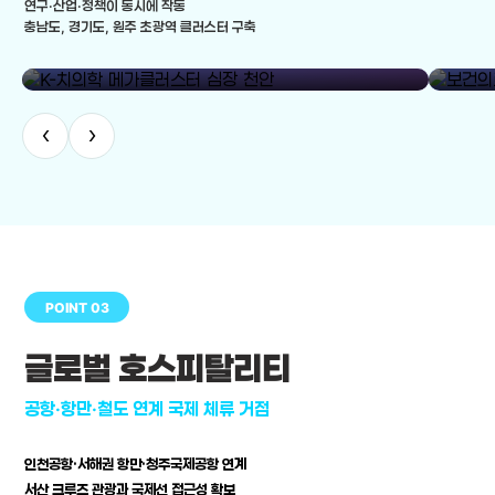
연구·산업·정책이 동시에 작동
충남도, 경기도, 원주 초광역 클러스터 구축
library_add
K-치의학 메가클러스터 심장 천안
보건의료
‹
›
POINT 03
글로벌 호스피탈리티
공항·항만·철도 연계 국제 체류 거점
인천공항·서해권 항만·청주국제공항 연계
서산 크루즈 관광과 국제선 접근성 확보