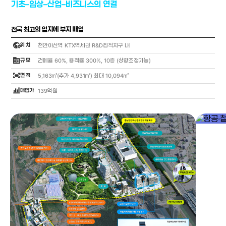
기초–임상–산업–비즈니스의 연결
전국 최고의 입지에 부지 매입
globe_location_pin
위 치
천안아산역 KTX역세권 R&D집적지구 내
corporate_fare
규 모
건폐율 60%, 용적률 300%, 10층 (상향조정가능)
fit_screen
면 적
5,163㎡(추가 4,931㎡) 최대 10,094㎡
bar_chart_4_bars
매입가
139억원