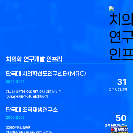
치의학 연구개발 인프라
단국대 치의학선도연구센터(MRC)
31
2020-2027
영국 UCL대학
차세대 의료용 수복·재생소재 개발을 위한
구강악안면매개체노바이올로지
단국대 조직재생연구소
50
2020-2025
미국 베크만연구소
복합조직재생관련
원천기술 확보 및 임상적용 실용화