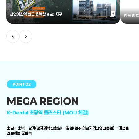
library_add
천안아산역 인근 융복합 R&D 지구
항공·철도
‹
›
POINT 02
MEGA REGION
K-Dental 초광역 클러스터 [MOU 체결]
충남 – 충북 - 경기(경제과학진흥원) – 강원(원주 의료기기산업진흥원) – 대전을
연결하는 중심축