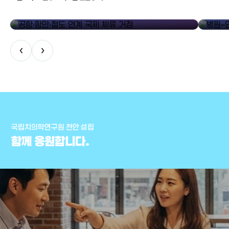
공항·항만·철도 연계 국제 체류 거점
병원–연구
‹
›
국립치의학연구원 천안 설립
함께 응원합니다.