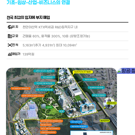
기초–임상–산업–비즈니스의 연결
전국 최고의 입지에 부지 매입
globe_location_pin
위 치
천안아산역 KTX역세권 R&D집적지구 내
corporate_fare
규 모
건폐율 60%, 용적률 300%, 10층 (상향조정가능)
fit_screen
면 적
5,163㎡(추가 4,931㎡) 최대 10,094㎡
bar_chart_4_bars
매입가
139억원