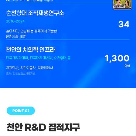
순천향대 조직재생연구소
34
2016-2024
골이식대, 인공뼈 등 생체이식 가능한
원천기술 개발
천안의 치의학 인프라
1,300
단국대치과대학, 단국대치대병원, 순천향대 등
여명
치과의사, 치과기공사, 치과위생사
출처: 건강보험심사평가원
POINT 01
천안 R&D 집적지구