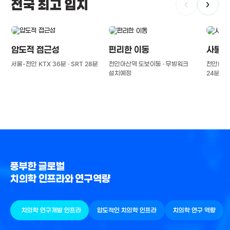
전국 최고 입지
‹
›
압도적 접근성
편리한 이동
사통팔
서울-천안 KTX 36분 · SRT 28분
천안아산역 도보이동 · 무빙워크
천안IC(경
설치예정
24분
풍부한 글로벌
치의학 인프라와 연구역량
치의학 연구개발 인프라
압도적인 치의학 인프라
치의학 연구 역량