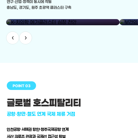
연구·산업·정책이 동시에 작동
충남도, 경기도, 원주 초광역 클러스터 구축
library_add
K-치의학 메가클러스터 심장 천안
보건의료
‹
›
POINT 03
글로벌 호스피탈리티
공항·항만·철도 연계 국제 체류 거점
인천공항·서해권 항만·청주국제공항 연계
서산 크루즈 관광과 국제선 접근성 확보