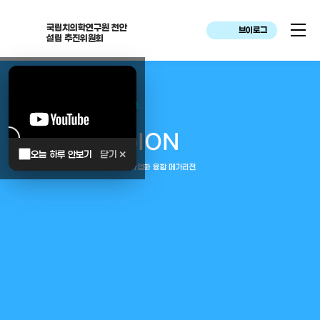
국립치의학연구원 천안
브이로그
설립 추진위원회
대한민국은 두번이나 약속하였습니다.
MEGA
REGION
오늘 하루 안보기
닫기 ✕
중부권 전체를 잇는 연구–임상–평가–사업화 융합 메가리전