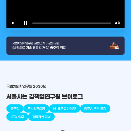
play_arrow
pause
volume_up
video_l
국립치의학연구원 설립근거 마련을 위한
[보건의료 기술 진흥법 개정] 중추적 역할
arrow_selector_tool
국립치의학연구원 2030년
충청남도
경기도
대전광역시
충청북도
강원도
place
place
place
place
place
place
서울사는 김책임연구원 브이로그
판교
세종
천안
대덕
오송
원주
출근길
무빙워크이동
너 내 동료가돼라!
광주AI센터 출장
KTX 업무
가족과의 저녁