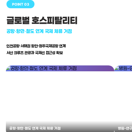
POINT 03
글로벌 호스피탈리티
공항·항만·철도 연계 국제 체류 거점
인천공항·서해권 항만·청주국제공항 연계
서산 크루즈 관광과 국제선 접근성 확보
공항·항만·철도 연계 국제 체류 거점
병원–연구