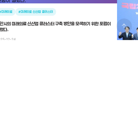
#미래의료
#미래의료 신산업 클러스터
안시의 미래의료 신산업 클러스터 구축 방안을 모색하기 위한 포럼이
arrow_upward
렸다.
25-12-24
#국립치
“국립치의
2025-12-
전체보기