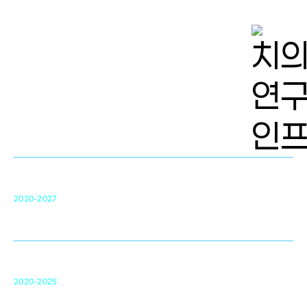
치의학 연구개발 인프라
단국대 치의학선도연구센터(MRC)
31
2020-2027
영국 UCL대학
차세대 의료용 수복·재생소재 개발을 위한
구강악안면매개체노바이올로지
단국대 조직재생연구소
50
2020-2025
미국 베크만연구소
복합조직재생관련