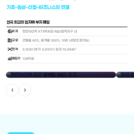
기초–임상–산업–비즈니스의 연결
전국 최고의 입지에 부지 매입
globe_location_pin
위 치
천안아산역 KTX역세권 R&D집적지구 내
corporate_fare
규 모
건폐율 60%, 용적률 300%, 10층 (상향조정가능)
fit_screen
면 적
5,163㎡(추가 4,931㎡) 최대 10,094㎡
bar_chart_4_bars
매입가
139억원
library_add
천안아산역 인근 융복합 R&D 지구
항공·철도
‹
›