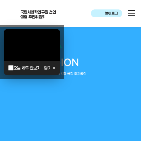
국립치의학연구원 천안
브이로그
설립 추진위원회
대한민국은 두번이나 약속하였습니다.
MEGA
REGION
오늘 하루 안보기
닫기 ✕
중부권 전체를 잇는 연구–임상–평가–사업화 융합 메가리전