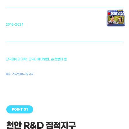
원천기술 확보 및 임상적용 실용화
순천향대 조직재생연구소
34
2016-2024
골이식대, 인공뼈 등 생체이식 가능한
원천기술 개발
천안의 치의학 인프라
1,300
단국대치과대학, 단국대치대병원, 순천향대 등
여명
치과의사, 치과기공사, 치과위생사
출처: 건강보험심사평가원
POINT 01
천안 R&D 집적지구