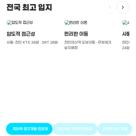
전국 최고 입지
‹
›
압도적 접근성
편리한 이동
사통팔
서울-천안 KTX 36분 · SRT 28분
천안아산역 도보이동 · 무빙워크
천안IC(경
설치예정
24분
풍부한 글로벌
치의학 인프라와 연구역량
치의학 연구개발 인프라
압도적인 치의학 인프라
치의학 연구 역량