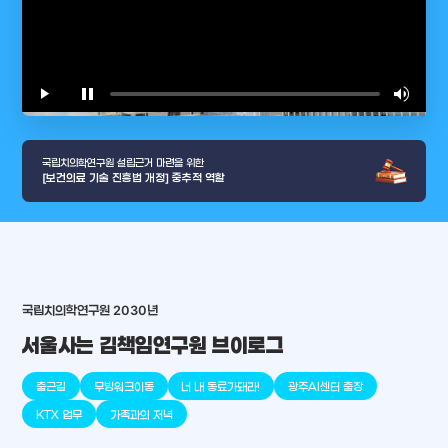
play_arrow
pause
volume_up
video_l
국립치의학연구원 설립근거 마련을 위한
[보건의료 기술 진흥법 개정] 중추적 역할
국립치의학연구원 2030년
arrow_selector_tool
충청남도
경기도
대전광역시
충청북도
강원도
place
place
place
place
place
place
서울사는 김책임연구원 브이로그
판교
세종
천안
대덕
오송
원주
출근길
무빙워크이동
너 내 동료가돼라!
광주AI센터 출장
KTX 업무
가족과의 저녁