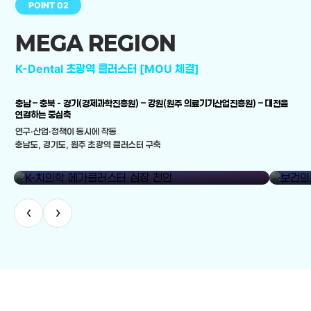
POINT 02
MEGA REGION
K-Dental 초광역 클러스터 [MOU 체결]
충남 – 충북 - 경기(경제과학진흥원) – 강원(원주 의료기기산업진흥원) – 대전을
연결하는 중심축
연구·산업·정책이 동시에 작동
충남도, 경기도, 원주 초광역 클러스터 구축
library_add
K-치의학 메가클러스터 심장 천안
보건의료
‹
›