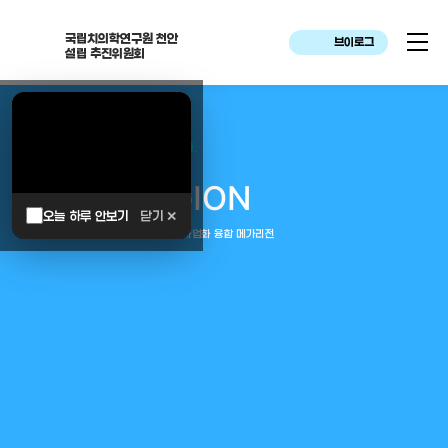
국립치의학연구원 천안
브이로그
설립 추진위원회
대한민국은 두번이나 약속하였습니다.
MEGA
REGION
오늘 하루 안보기
닫기 ✕
중부권 전체를 잇는 연구–임상–평가–사업화 융합 메가리전