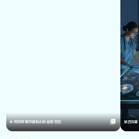
library_add
K-치의학 메가클러스터 심장 천안
보건의료