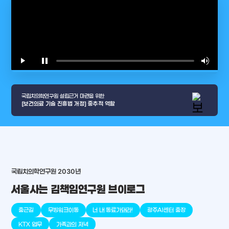
play_arrow
pause
volume_up
video_l
국립치의학연구원 설립근거 마련을 위한
[보건의료 기술 진흥법 개정] 중추적 역할
국립치의학연구원 2030년
arrow_selector_tool
서울사는 김책임연구원 브이로그
충청남도
경기도
대전광역시
충청북도
강원도
place
place
place
place
place
place
출근길
무빙워크이동
너 내 동료가돼라!
광주AI센터 출장
판교
세종
천안
대덕
오송
원주
KTX 업무
가족과의 저녁