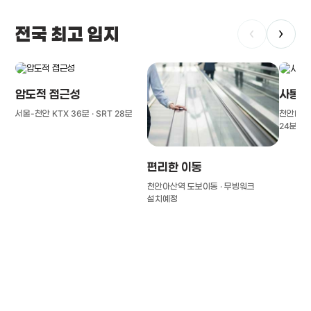
전국 최고 입지
‹
›
압도적 접근성
사통팔
서울-천안 KTX 36분 · SRT 28분
천안IC(경
24분
편리한 이동
천안아산역 도보이동 · 무빙워크
설치예정