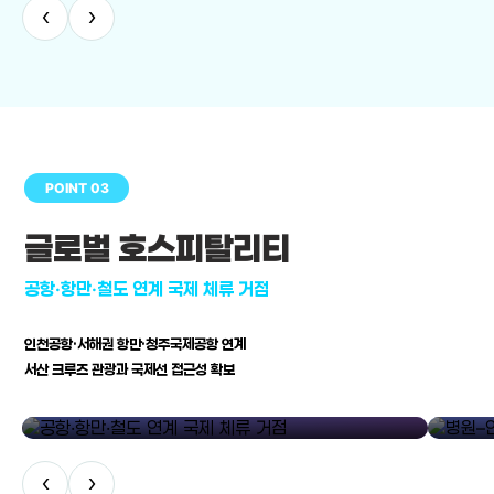
‹
›
POINT 03
글로벌 호스피탈리티
공항·항만·철도 연계 국제 체류 거점
인천공항·서해권 항만·청주국제공항 연계
서산 크루즈 관광과 국제선 접근성 확보
공항·항만·철도 연계 국제 체류 거점
병원–연구
‹
›