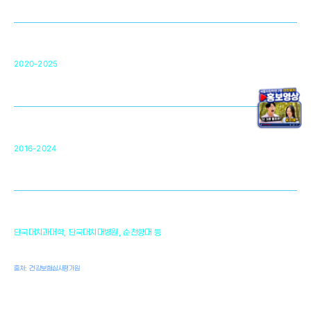
차세대 의료용 수복·재생소재 개발을 위한
구강악안면매개체노바이올로지
단국대 조직재생연구소
50
2020-2025
미국 베크만연구소
복합조직재생관련
원천기술 확보 및 임상적용 실용화
순천향대 조직재생연구소
34
2016-2024
골이식대, 인공뼈 등 생체이식 가능한
원천기술 개발
천안의 치의학 인프라
1,300
단국대치과대학, 단국대치대병원, 순천향대 등
여명
치과의사, 치과기공사, 치과위생사
출처: 건강보험심사평가원