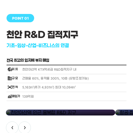
POINT 01
천안 R&D 집적지구
기초–임상–산업–비즈니스의 연결
전국 최고의 입지에 부지 매입
globe_location_pin
위 치
천안아산역 KTX역세권 R&D집적지구 내
corporate_fare
규 모
건폐율 60%, 용적률 300%, 10층 (상향조정가능)
fit_screen
면 적
5,163㎡(추가 4,931㎡) 최대 10,094㎡
bar_chart_4_bars
매입가
139억원
library_add
천안아산역 인근 융복합 R&D 지구
항공·철도
‹
›