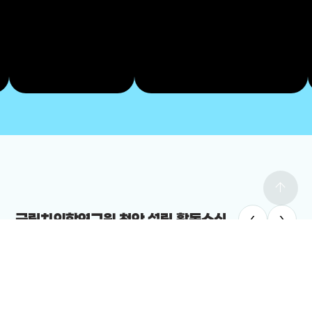
arrow_upward
‹
›
국립치의학연구원 천안 설립 활동소식
치의학연구원
#국립치의학연구원 천안 설립
치의학연구원 최적지는 바로 ‘천안’”