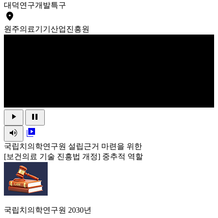
대덕
연구개발특구
place
원주
의료기기산업진흥원
play_arrow
pause
volume_up
video_library
국립치의학연구원 설립근거 마련을 위한
[보건의료 기술 진흥법 개정] 중추적 역할
국립치의학연구원 2030년