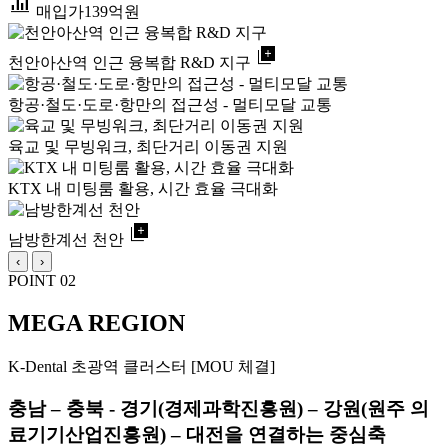
bar_chart_4_bars
매입가
139억원
library_add
천안아산역 인근 융복합 R&D 지구
항공·철도·도로·항만의 접근성 - 멀티모달 교통
육교 및 무빙워크, 최단거리 이동권 지원
KTX 내 미팅룸 활용, 시간 효율 극대화
library_add
남방한계선 천안
‹
›
POINT 02
MEGA REGION
K-Dental 초광역 클러스터 [MOU 체결]
충남 – 충북 - 경기(경제과학진흥원) – 강원(원주 의
료기기산업진흥원) – 대전을 연결하는 중심축