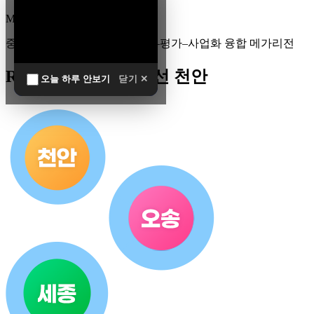
MEGA
REGION
중부권 전체를 잇는 연구–임상–평가–사업화 융합 메가리전
R&D 남방한계 최전선 천안
오늘 하루 안보기
닫기 ✕