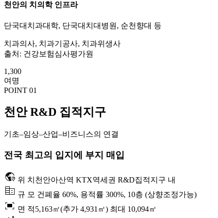
천안의 치의학 인프라
단국대치과대학, 단국대치대병원, 순천향대 등
치과의사, 치과기공사, 치과위생사
출처: 건강보험심사평가원
1,300
여명
POINT 01
천안 R&D 집적지구
기초–임상–산업–비즈니스의 연결
전국 최고의 입지에 부지 매입
globe_location_pin
위 치
천안아산역 KTX역세권 R&D집적지구 내
corporate_fare
규 모
건폐율 60%, 용적률 300%, 10층 (상향조정가능)
fit_screen
면 적
5,163㎡(추가 4,931㎡) 최대 10,094㎡