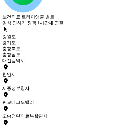
보건의료 트라이앵글 밸트
임상 인허가 정책 1시간내 연결
arrow_selector_tool
강원도
경기도
충청북도
충청남도
대전광역시
place
천안
시
place
세종
정부청사
place
판교
테크노밸리
place
오송
첨단의료복합단지
place