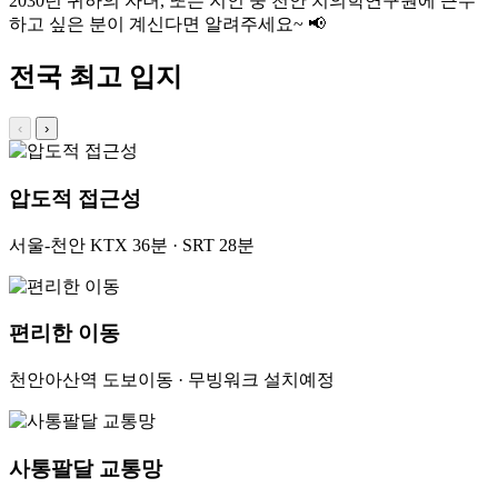
2030년
귀하의 자녀, 또는 지인 중 천안 치의학연구원에 근무
하고 싶은 분이 계신다면 알려주세요~ 📢
전국 최고 입지
‹
›
압도적 접근성
서울-천안 KTX 36분 · SRT 28분
편리한 이동
천안아산역 도보이동 · 무빙워크 설치예정
사통팔달 교통망