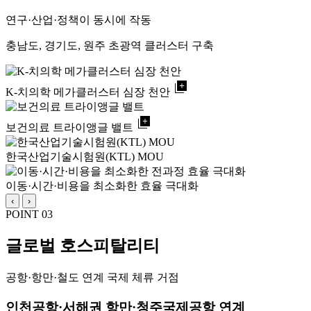
연구·산업·정책이 동시에 작동
충남도, 경기도, 원주 초광역 클러스터 구축
library_add
K-치의학 메가클러스터 심장 천안
library_add
보건의료 트라이앵글 밸트
한국산업기술시험원(KTL) MOU
이동·시간·비용을 최소화한 효율 극대화
‹
›
POINT 03
글로벌 호스피탈리티
공항·항만·철도 연계 국제 체류 거점
인천공항·서해권 항만·청주국제공항 연계