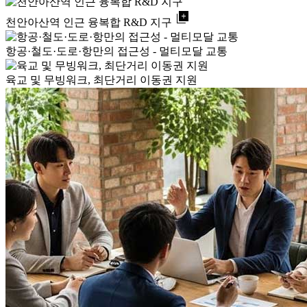
library_add
천안아산역 인근 융복합 R&D 지구
항공·철도·도로·항만의 접근성 - 멀티모달 교통
육교 및 무빙워크, 최단거리 이동권 지원