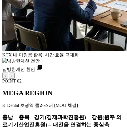
KTX 내 미팅룸 활용, 시간 효율 극대화
library_add
남방한계선 천안
‹
›
POINT 02
MEGA REGION
K-Dental 초광역 클러스터 [MOU 체결]
충남 – 충북 - 경기(경제과학진흥원) – 강원(원주 의
료기기산업진흥원) – 대전을 연결하는 중심축