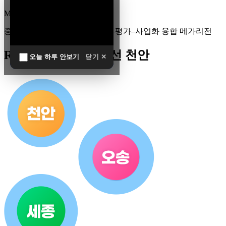
MEGA
REGION
중부권 전체를 잇는 연구–임상–평가–사업화 융합 메가리전
R&D 남방한계 최전선 천안
오늘 하루 안보기
닫기 ✕