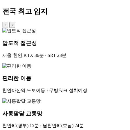
전국 최고 입지
‹
›
압도적 접근성
서울-천안 KTX 36분 · SRT 28분
편리한 이동
천안아산역 도보이동 · 무빙워크 설치예정
사통팔달 교통망
천안IC(경부) 15분 · 남천안IC(호남) 24분