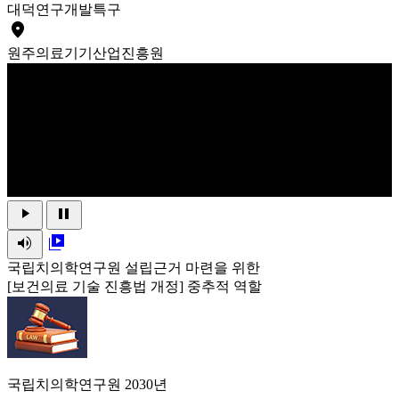
대덕
연구개발특구
place
원주
의료기기산업진흥원
play_arrow
pause
volume_up
video_library
국립치의학연구원 설립근거 마련을 위한
[보건의료 기술 진흥법 개정] 중추적 역할
국립치의학연구원 2030년