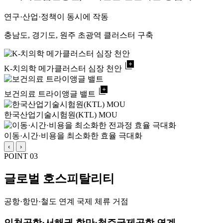
연구·산업·정책이 동시에 작동
충남도, 경기도, 원주 초광역 클러스터 구축
library_add
K-치의학 메가클러스터 심장 천안
library_add
보건의료 트라이앵글 밸트
한국산업기술시험원(KTL) MOU
이동·시간·비용을 최소화한 효율 극대화
‹
›
POINT 03
글로벌 호스피탈리티
공항·항만·철도 연계 국제 체류 거점
인천공항·서해권 항만·청주국제공항 연계