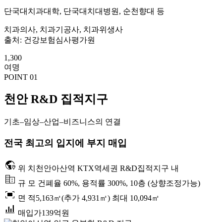
단국대치과대학, 단국대치대병원, 순천향대 등
치과의사, 치과기공사, 치과위생사
출처: 건강보험심사평가원
1,300
여명
POINT 01
천안 R&D 집적지구
기초–임상–산업–비즈니스의 연결
전국 최고의 입지에 부지 매입
globe_location_pin
위 치
천안아산역 KTX역세권 R&D집적지구 내
corporate_fare
규 모
건폐율 60%, 용적률 300%, 10층 (상향조정가능)
fit_screen
면 적
5,163㎡(추가 4,931㎡) 최대 10,094㎡
bar_chart_4_bars
매입가
139억원