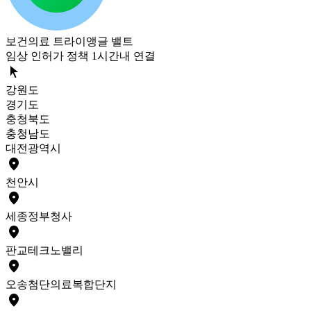
보건의료 트라이앵글 밸트
임상 인허가 정책 1시간내 연결
arrow_selector_tool
강원도
경기도
충청북도
충청남도
대전광역시
place
천안
시
place
세종
정부청사
place
판교
테크노밸리
place
오송
첨단의료복합단지
place