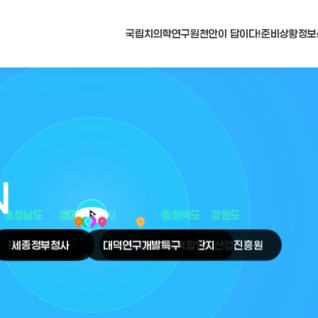
국립치의학연구원
천안이 답이다!
준비상황
정보
N
arrow_selector_tool
충청남도
경기도
대전광역시
충청북도
강원도
place
place
place
place
place
place
판교
세종
테크노밸리
정부청사
천안
시
대덕
오송
연구개발특구
첨단의료복합단지
원주
의료기기산업진흥원