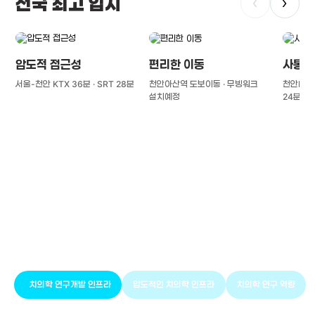
전국 최고 입지
‹
›
압도적 접근성
편리한 이동
사통팔
서울-천안 KTX 36분 · SRT 28분
천안아산역 도보이동 · 무빙워크
천안IC(경
설치예정
24분
풍부한 글로벌
치의학 인프라와 연구역량
치의학 연구개발 인프라
압도적인 치의학 인프라
치의학 연구 역량