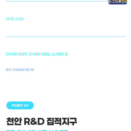
순천향대 조직재생연구소
34
2016-2024
골이식대, 인공뼈 등 생체이식 가능한
원천기술 개발
천안의 치의학 인프라
1,300
단국대치과대학, 단국대치대병원, 순천향대 등
여명
치과의사, 치과기공사, 치과위생사
출처: 건강보험심사평가원
POINT 01
천안 R&D 집적지구