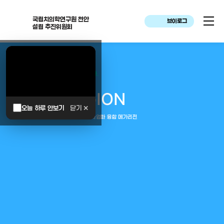
국립치의학연구원 천안
브이로그
설립 추진위원회
대한민국은 두번이나 약속하였습니다.
MEGA
REGION
오늘 하루 안보기
닫기 ✕
중부권 전체를 잇는 연구–임상–평가–사업화 융합 메가리전