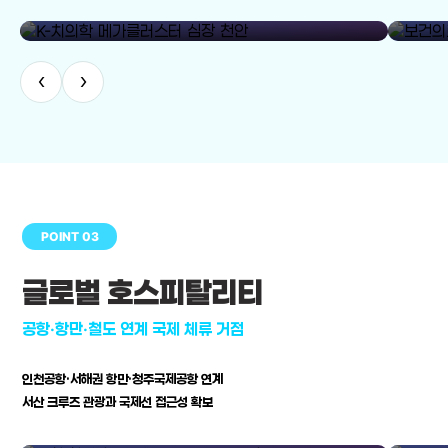
library_add
K-치의학 메가클러스터 심장 천안
보건의료
‹
›
POINT 03
글로벌 호스피탈리티
공항·항만·철도 연계 국제 체류 거점
인천공항·서해권 항만·청주국제공항 연계
서산 크루즈 관광과 국제선 접근성 확보
공항·항만·철도 연계 국제 체류 거점
병원–연구