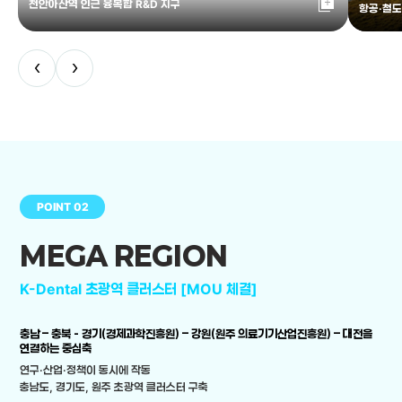
library_add
천안아산역 인근 융복합 R&D 지구
항공·철도
‹
›
POINT 02
MEGA REGION
K-Dental 초광역 클러스터 [MOU 체결]
충남 – 충북 - 경기(경제과학진흥원) – 강원(원주 의료기기산업진흥원) – 대전을
연결하는 중심축
연구·산업·정책이 동시에 작동
충남도, 경기도, 원주 초광역 클러스터 구축