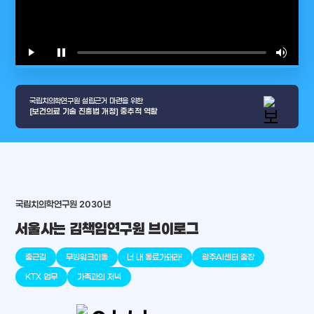
play_arrow
pause
volume_up
video_l
국립치의학연구원 설립근거 마련을 위한
[보건의료 기술 진흥법 개정] 중추적 역할
arrow_selector_tool
국립치의학연구원 2030년
충청남도
경기도
대전광역시
충청북도
강원도
place
place
place
place
place
place
서울사는 김책임연구원 브이로그
판교
세종
천안
대덕
오송
원주
출근길
무빙워크이동
너 내 동료가돼라!
광주AI센터 출장
KTX 업무
가족과의 저녁