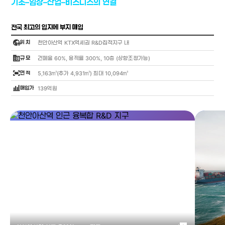
기초–임상–산업–비즈니스의 연결
전국 최고의 입지에 부지 매입
globe_location_pin
위 치
천안아산역 KTX역세권 R&D집적지구 내
corporate_fare
규 모
건폐율 60%, 용적률 300%, 10층 (상향조정가능)
fit_screen
면 적
5,163㎡(추가 4,931㎡) 최대 10,094㎡
bar_chart_4_bars
매입가
139억원