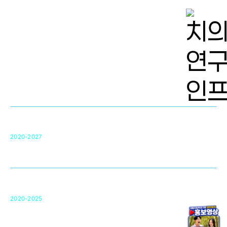
치의학 연구개발 인프라
단국대 치의학선도연구센터(MRC)
31
2020-2027
영국 UCL대학
차세대 의료용 수복·재생소재 개발을 위한
구강악안면매개체노바이올로지
단국대 조직재생연구소
50
2020-2025
미국 베크만연구소
복합조직재생관련
원천기술 확보 및 임상적용 실용화