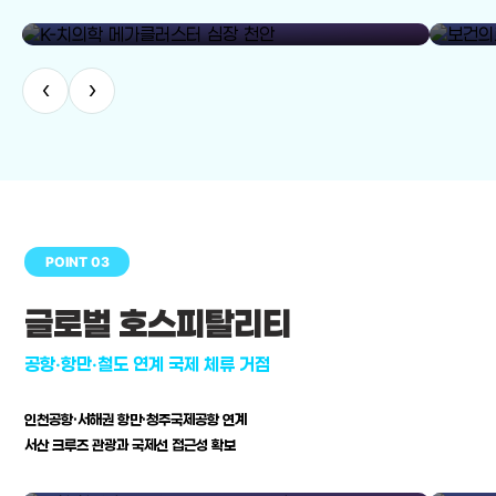
library_add
K-치의학 메가클러스터 심장 천안
보건의료
‹
›
POINT 03
글로벌 호스피탈리티
공항·항만·철도 연계 국제 체류 거점
인천공항·서해권 항만·청주국제공항 연계
서산 크루즈 관광과 국제선 접근성 확보
공항·항만·철도 연계 국제 체류 거점
병원–연구