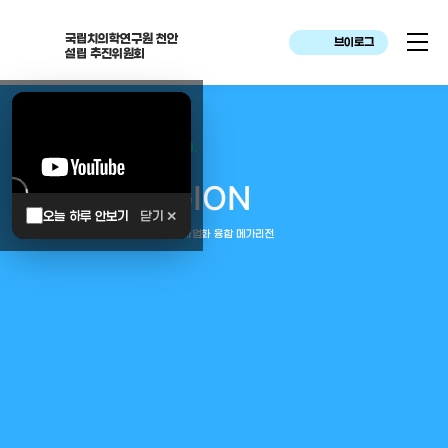
국립치의학연구원 천안
브이로그
설립 추진위원회
대한민국은 두번이나 약속하였습니다.
MEGA
REGION
오늘 하루 안보기
닫기 ✕
중부권 전체를 잇는 연구–임상–평가–사업화 융합 메가리전