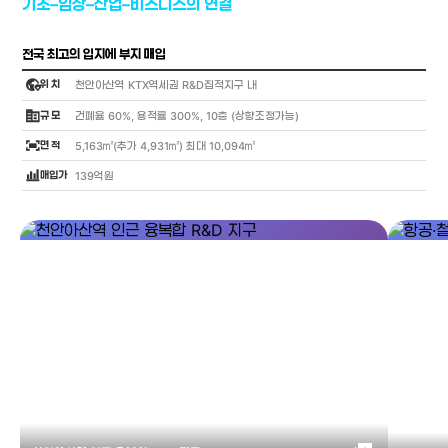
기초–임상–산업–비즈니스의 연결
전국 최고의 입지에 부지 매입
globe_location_pin
위 치
천안아산역 KTX역세권 R&D집적지구 내
corporate_fare
규 모
건폐율 60%, 용적률 300%, 10층 (상향조정가능)
fit_screen
면 적
5,163㎡(추가 4,931㎡) 최대 10,094㎡
bar_chart_4_bars
매입가
139억원