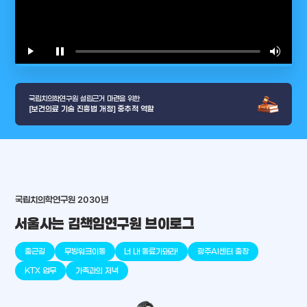
play_arrow
pause
volume_up
video_l
국립치의학연구원 설립근거 마련을 위한
[보건의료 기술 진흥법 개정] 중추적 역할
arrow_selector_tool
국립치의학연구원 2030년
충청남도
경기도
대전광역시
충청북도
강원도
place
place
place
place
place
place
서울사는 김책임연구원 브이로그
판교
세종
천안
대덕
오송
원주
출근길
무빙워크이동
너 내 동료가돼라!
광주AI센터 출장
KTX 업무
가족과의 저녁