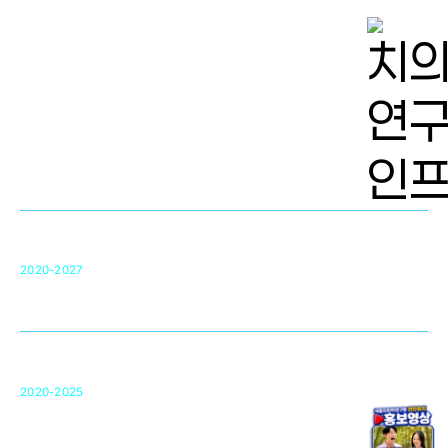
치의학 연구개발 인프라
단국대 치의학선도연구센터(MRC)
31
2020-2027
영국 UCL대학
차세대 의료용 수복·재생소재 개발을 위한
구강악안면매개체노바이올로지
단국대 조직재생연구소
50
2020-2025
미국 베크만연구소
복합조직재생관련
원천기술 확보 및 임상적용 실용화