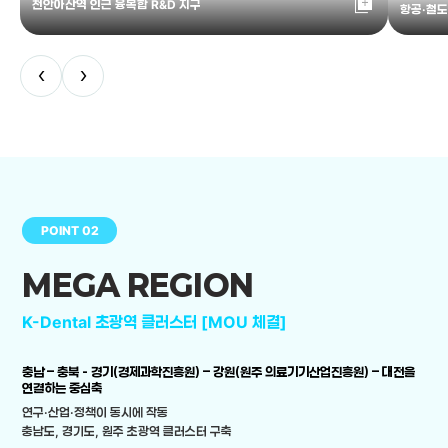
library_add
천안아산역 인근 융복합 R&D 지구
항공·철도
‹
›
POINT 02
MEGA REGION
K-Dental 초광역 클러스터 [MOU 체결]
충남 – 충북 - 경기(경제과학진흥원) – 강원(원주 의료기기산업진흥원) – 대전을
연결하는 중심축
연구·산업·정책이 동시에 작동
충남도, 경기도, 원주 초광역 클러스터 구축