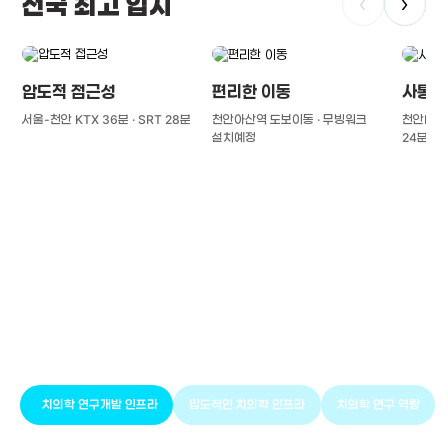
전국 최고 입지
‹
›
압도적 접근성
편리한 이동
사통팔
서울-천안 KTX 36분 · SRT 28분
천안아산역 도보이동 · 무빙워크
천안IC(경
설치예정
24분
풍부한 글로벌
치의학 인프라와 연구역량
치의학 연구개발 인프라
압도적인 치의학 인프라
치의학 연구 역량