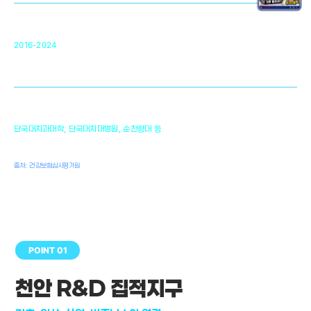
순천향대 조직재생연구소
34
2016-2024
골이식대, 인공뼈 등 생체이식 가능한
원천기술 개발
천안의 치의학 인프라
1,300
단국대치과대학, 단국대치대병원, 순천향대 등
여명
치과의사, 치과기공사, 치과위생사
출처: 건강보험심사평가원
POINT 01
천안 R&D 집적지구