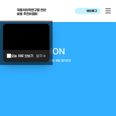
국립치의학연구원 천안
브이로그
설립 추진위원회
대한민국은 두번이나 약속하였습니다.
MEGA
REGION
오늘 하루 안보기
닫기 ✕
중부권 전체를 잇는 연구–임상–평가–사업화 융합 메가리전