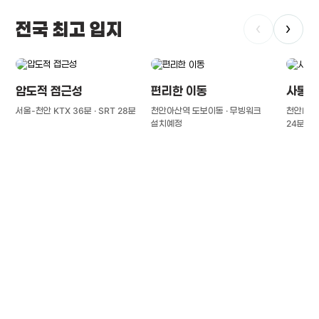
전국 최고 입지
‹
›
압도적 접근성
편리한 이동
사통팔
서울-천안 KTX 36분 · SRT 28분
천안아산역 도보이동 · 무빙워크
천안IC(경
설치예정
24분