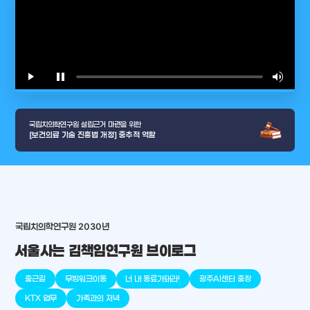
play_arrow
pause
volume_up
video_l
국립치의학연구원 설립근거 마련을 위한
[보건의료 기술 진흥법 개정] 중추적 역할
국립치의학연구원 2030년
arrow_selector_tool
충청남도
경기도
대전광역시
충청북도
강원도
서울사는 김책임연구원 브이로그
place
place
place
place
place
place
출근길
무빙워크이동
너 내 동료가돼라!
광주AI센터 출장
판교
세종
천안
대덕
오송
원주
KTX 업무
가족과의 저녁