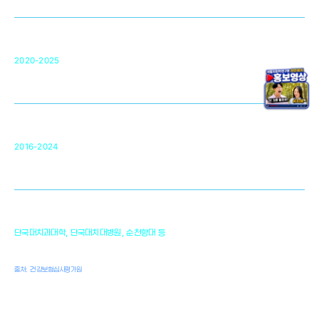
구강악안면매개체노바이올로지
단국대 조직재생연구소
50
2020-2025
미국 베크만연구소
복합조직재생관련
원천기술 확보 및 임상적용 실용화
순천향대 조직재생연구소
34
2016-2024
골이식대, 인공뼈 등 생체이식 가능한
원천기술 개발
천안의 치의학 인프라
1,300
단국대치과대학, 단국대치대병원, 순천향대 등
여명
치과의사, 치과기공사, 치과위생사
출처: 건강보험심사평가원