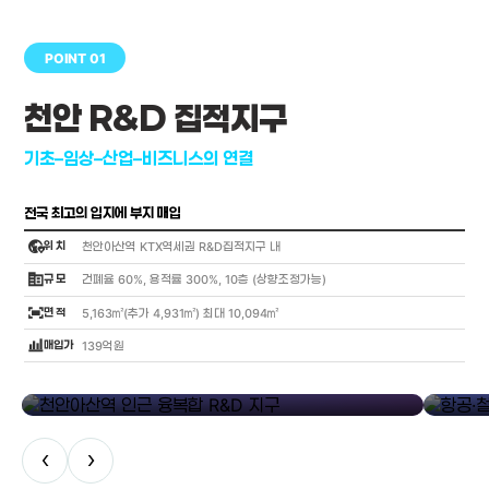
POINT 01
천안 R&D 집적지구
기초–임상–산업–비즈니스의 연결
전국 최고의 입지에 부지 매입
globe_location_pin
위 치
천안아산역 KTX역세권 R&D집적지구 내
corporate_fare
규 모
건폐율 60%, 용적률 300%, 10층 (상향조정가능)
fit_screen
면 적
5,163㎡(추가 4,931㎡) 최대 10,094㎡
bar_chart_4_bars
매입가
139억원
library_add
천안아산역 인근 융복합 R&D 지구
항공·철도
‹
›