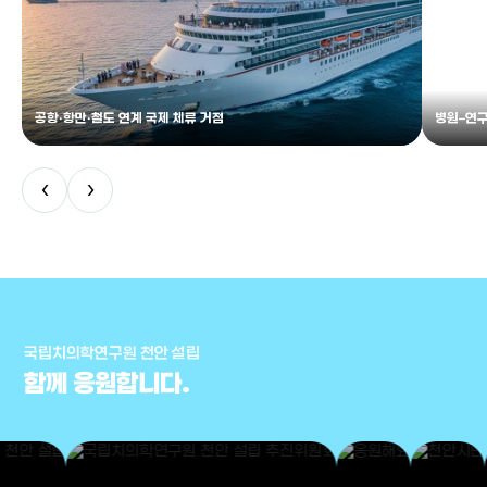
공항·항만·철도 연계 국제 체류 거점
병원–연구
‹
›
국립치의학연구원 천안 설립
함께 응원합니다.