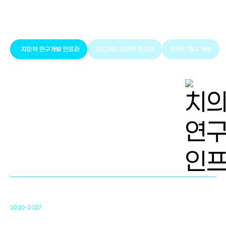
풍부한 글로벌
치의학 인프라와 연구역량
치의학 연구개발 인프라
압도적인 치의학 인프라
치의학 연구 역량
치의학 연구개발 인프라
단국대 치의학선도연구센터(MRC)
31
2020-2027
영국 UCL대학
차세대 의료용 수복·재생소재 개발을 위한