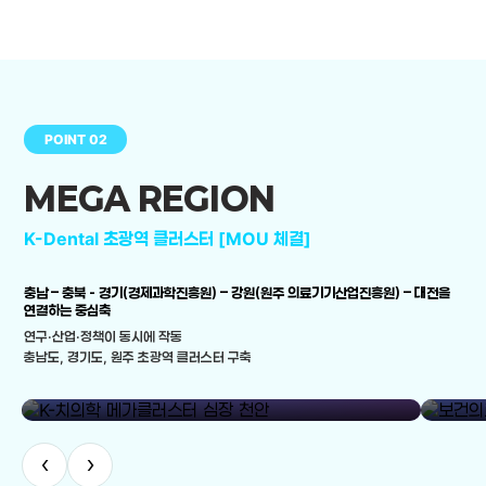
POINT 02
MEGA REGION
K-Dental 초광역 클러스터 [MOU 체결]
충남 – 충북 - 경기(경제과학진흥원) – 강원(원주 의료기기산업진흥원) – 대전을
연결하는 중심축
연구·산업·정책이 동시에 작동
충남도, 경기도, 원주 초광역 클러스터 구축
library_add
K-치의학 메가클러스터 심장 천안
보건의료
‹
›