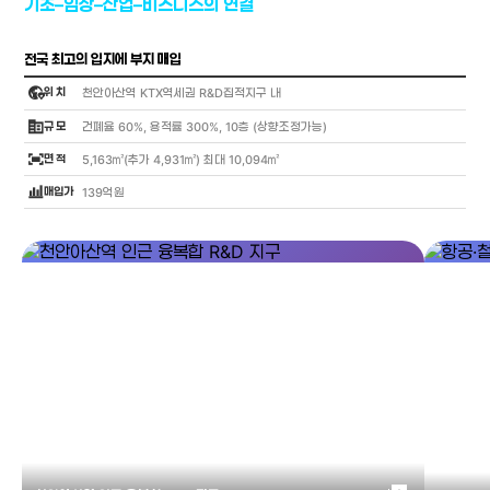
기초–임상–산업–비즈니스의 연결
전국 최고의 입지에 부지 매입
globe_location_pin
위 치
천안아산역 KTX역세권 R&D집적지구 내
corporate_fare
규 모
건폐율 60%, 용적률 300%, 10층 (상향조정가능)
fit_screen
면 적
5,163㎡(추가 4,931㎡) 최대 10,094㎡
bar_chart_4_bars
매입가
139억원