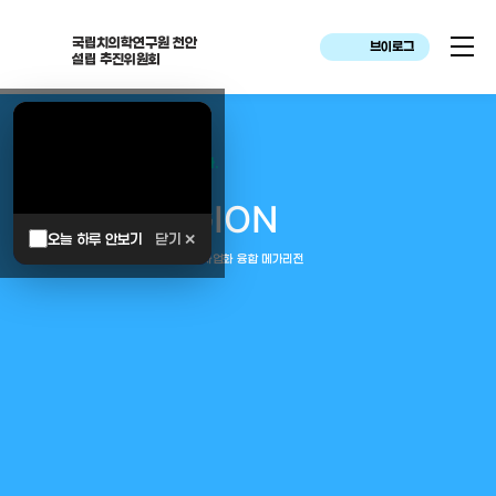
국립치의학연구원 천안
브이로그
설립 추진위원회
대한민국은 두번이나 약속하였습니다.
MEGA
REGION
오늘 하루 안보기
닫기 ✕
중부권 전체를 잇는 연구–임상–평가–사업화 융합 메가리전