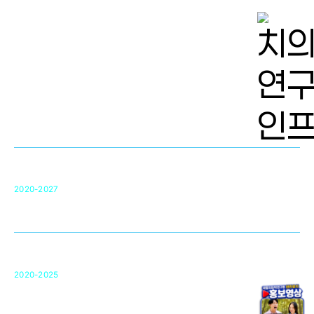
치의학 연구개발 인프라
단국대 치의학선도연구센터(MRC)
31
2020-2027
영국 UCL대학
차세대 의료용 수복·재생소재 개발을 위한
구강악안면매개체노바이올로지
단국대 조직재생연구소
50
2020-2025
미국 베크만연구소
복합조직재생관련
원천기술 확보 및 임상적용 실용화