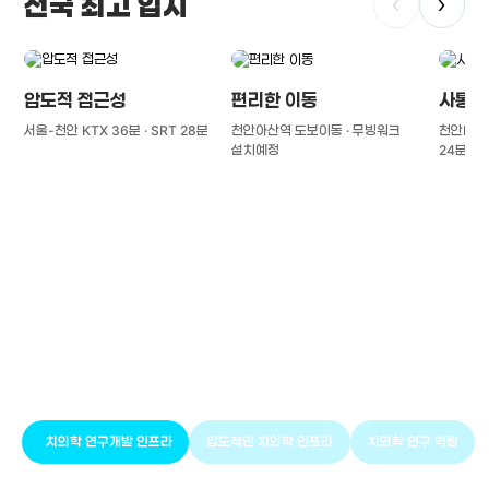
전국 최고 입지
‹
›
압도적 접근성
편리한 이동
사통팔
서울-천안 KTX 36분 · SRT 28분
천안아산역 도보이동 · 무빙워크
천안IC(경
설치예정
24분
풍부한 글로벌
치의학 인프라와 연구역량
치의학 연구개발 인프라
압도적인 치의학 인프라
치의학 연구 역량