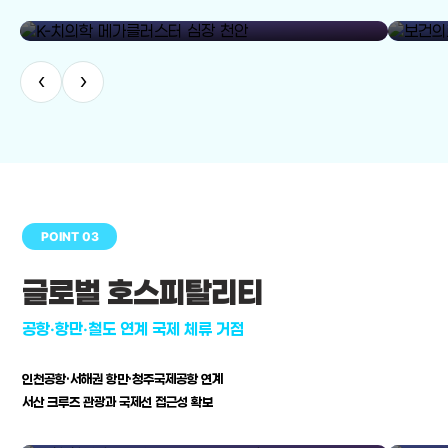
library_add
K-치의학 메가클러스터 심장 천안
보건의료
‹
›
POINT 03
글로벌 호스피탈리티
공항·항만·철도 연계 국제 체류 거점
인천공항·서해권 항만·청주국제공항 연계
서산 크루즈 관광과 국제선 접근성 확보
공항·항만·철도 연계 국제 체류 거점
병원–연구