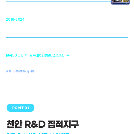
순천향대 조직재생연구소
34
2016-2024
골이식대, 인공뼈 등 생체이식 가능한
원천기술 개발
천안의 치의학 인프라
1,300
단국대치과대학, 단국대치대병원, 순천향대 등
여명
치과의사, 치과기공사, 치과위생사
출처: 건강보험심사평가원
POINT 01
천안 R&D 집적지구