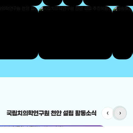
arrow_upward
‹
›
국립치의학연구원 천안 설립 활동소식