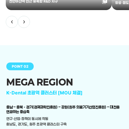
library_add
천안아산역 인근 융복합 R&D 지구
항공·철도
‹
›
POINT 02
MEGA REGION
K-Dental 초광역 클러스터 [MOU 체결]
충남 – 충북 - 경기(경제과학진흥원) – 강원(원주 의료기기산업진흥원) – 대전을
연결하는 중심축
연구·산업·정책이 동시에 작동
충남도, 경기도, 원주 초광역 클러스터 구축