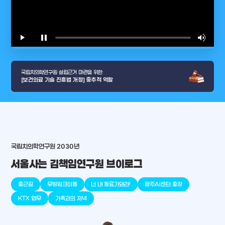
play_arrow
pause
volume_up
video_l
국립치의학연구원 설립근거 마련을 위한
[보건의료 기술 진흥법 개정] 중추적 역할
arrow_selector_tool
국립치의학연구원 2030년
충청남도
경기도
대전광역시
충청북도
강원도
place
place
place
place
place
place
서울사는 김책임연구원 브이로그
판교
세종
천안
대덕
오송
원주
출근길
무빙워크이동
너 내 동료가돼라!
광주AI센터 출장
KTX 업무
가족과의 저녁