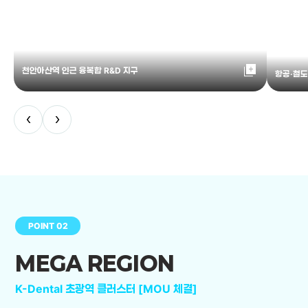
library_add
천안아산역 인근 융복합 R&D 지구
항공·철도
‹
›
POINT 02
MEGA REGION
K-Dental 초광역 클러스터 [MOU 체결]