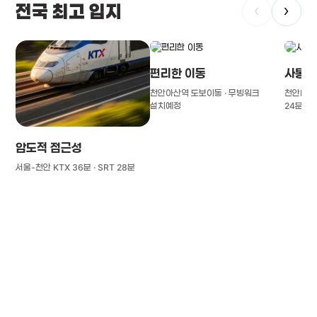
전국 최고 입지
‹
›
편리한 이동
사통팔
천안아산역 도보이동 · 무빙워크
천안IC(경
설치예정
24분
압도적 접근성
서울-천안 KTX 36분 · SRT 28분
풍부한 글로벌
치의학 인프라와 연구역량