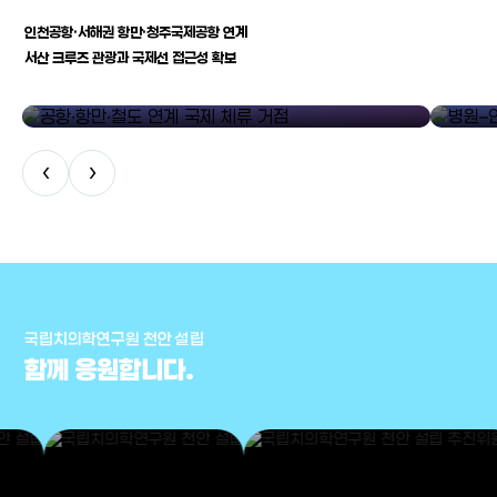
인천공항·서해권 항만·청주국제공항 연계
서산 크루즈 관광과 국제선 접근성 확보
공항·항만·철도 연계 국제 체류 거점
병원–연구
‹
›
국립치의학연구원 천안 설립
함께 응원합니다.