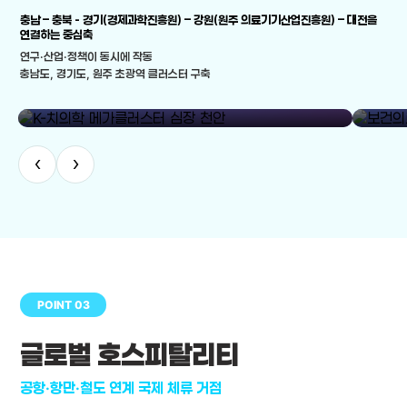
충남 – 충북 - 경기(경제과학진흥원) – 강원(원주 의료기기산업진흥원) – 대전을
연결하는 중심축
연구·산업·정책이 동시에 작동
충남도, 경기도, 원주 초광역 클러스터 구축
library_add
K-치의학 메가클러스터 심장 천안
보건의료
‹
›
POINT 03
글로벌 호스피탈리티
공항·항만·철도 연계 국제 체류 거점