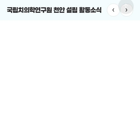
arrow_upward
‹
›
국립치의학연구원 천안 설립 활동소식
#GTX-C
#광역급행철도
#미
GTX-C 확정…천안시, 역세권 개발로 광역 교통 허브 부상
천안시의
2025-12-24
열렸
2025
전체보기