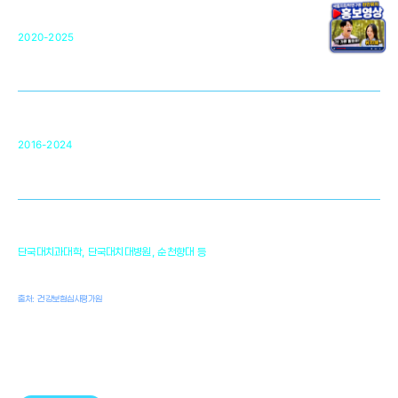
단국대 조직재생연구소
50
2020-2025
미국 베크만연구소
복합조직재생관련
원천기술 확보 및 임상적용 실용화
순천향대 조직재생연구소
34
2016-2024
골이식대, 인공뼈 등 생체이식 가능한
원천기술 개발
천안의 치의학 인프라
1,300
단국대치과대학, 단국대치대병원, 순천향대 등
여명
치과의사, 치과기공사, 치과위생사
출처: 건강보험심사평가원