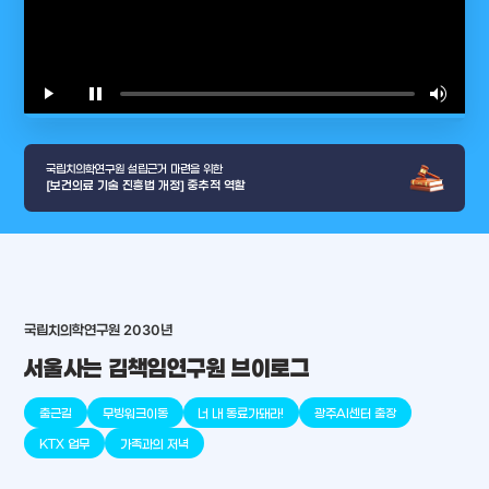
play_arrow
pause
volume_up
video_l
국립치의학연구원 설립근거 마련을 위한
[보건의료 기술 진흥법 개정] 중추적 역할
국립치의학연구원 2030년
arrow_selector_tool
충청남도
경기도
대전광역시
충청북도
강원도
place
place
place
place
place
place
서울사는 김책임연구원 브이로그
판교
세종
천안
대덕
오송
원주
출근길
무빙워크이동
너 내 동료가돼라!
광주AI센터 출장
KTX 업무
가족과의 저녁