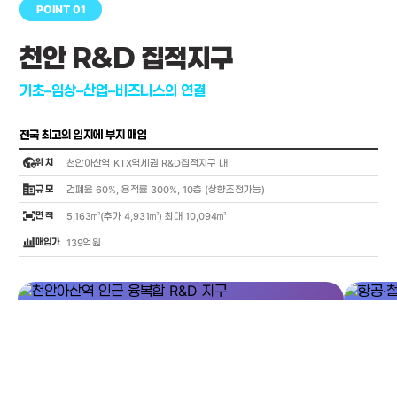
POINT 01
천안 R&D 집적지구
기초–임상–산업–비즈니스의 연결
전국 최고의 입지에 부지 매입
globe_location_pin
위 치
천안아산역 KTX역세권 R&D집적지구 내
corporate_fare
규 모
건폐율 60%, 용적률 300%, 10층 (상향조정가능)
fit_screen
면 적
5,163㎡(추가 4,931㎡) 최대 10,094㎡
bar_chart_4_bars
매입가
139억원