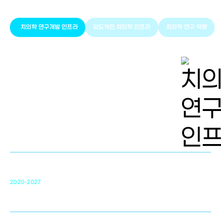
치의학 연구개발 인프라
압도적인 치의학 인프라
치의학 연구 역량
치의학 연구개발 인프라
단국대 치의학선도연구센터(MRC)
31
2020-2027
영국 UCL대학
차세대 의료용 수복·재생소재 개발을 위한
구강악안면매개체노바이올로지