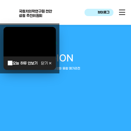
국립치의학연구원 천안
브이로그
설립 추진위원회
대한민국은 두번이나 약속하였습니다.
MEGA
REGION
오늘 하루 안보기
닫기 ✕
중부권 전체를 잇는 연구–임상–평가–사업화 융합 메가리전