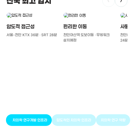
전국 최고 입지
‹
›
압도적 접근성
편리한 이동
사통팔
서울-천안 KTX 36분 · SRT 28분
천안아산역 도보이동 · 무빙워크
천안IC(경
설치예정
24분
풍부한 글로벌
치의학 인프라와 연구역량
치의학 연구개발 인프라
압도적인 치의학 인프라
치의학 연구 역량