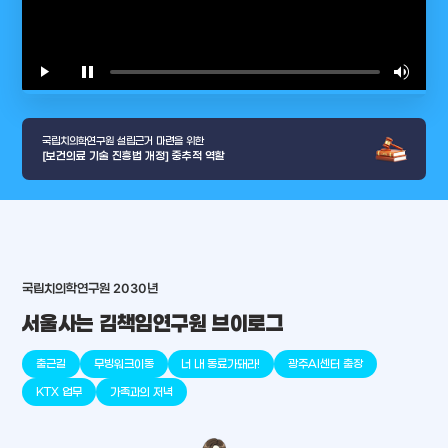
play_arrow
pause
volume_up
video_l
국립치의학연구원 설립근거 마련을 위한
[보건의료 기술 진흥법 개정] 중추적 역할
arrow_selector_tool
국립치의학연구원 2030년
충청남도
경기도
대전광역시
충청북도
강원도
place
place
place
place
place
place
서울사는 김책임연구원 브이로그
판교
세종
천안
대덕
오송
원주
출근길
무빙워크이동
너 내 동료가돼라!
광주AI센터 출장
KTX 업무
가족과의 저녁