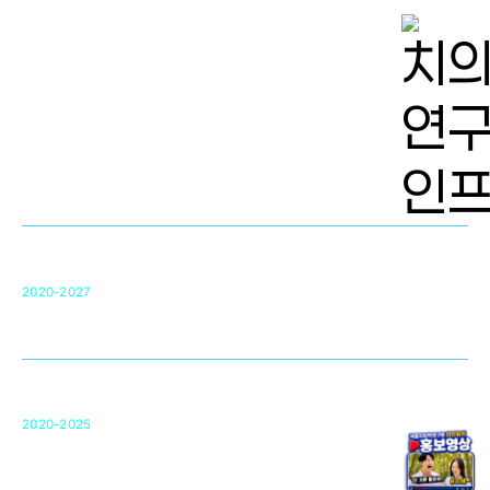
치의학 연구개발 인프라
단국대 치의학선도연구센터(MRC)
31
2020-2027
영국 UCL대학
차세대 의료용 수복·재생소재 개발을 위한
구강악안면매개체노바이올로지
단국대 조직재생연구소
50
2020-2025
미국 베크만연구소
복합조직재생관련
원천기술 확보 및 임상적용 실용화