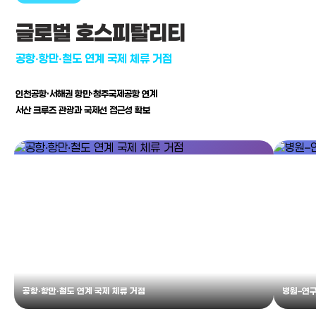
글로벌 호스피탈리티
공항·항만·철도 연계 국제 체류 거점
인천공항·서해권 항만·청주국제공항 연계
서산 크루즈 관광과 국제선 접근성 확보
공항·항만·철도 연계 국제 체류 거점
병원–연구