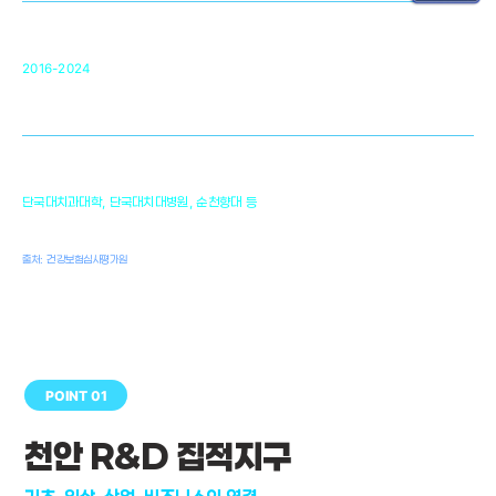
순천향대 조직재생연구소
34
2016-2024
골이식대, 인공뼈 등 생체이식 가능한
원천기술 개발
천안의 치의학 인프라
1,300
단국대치과대학, 단국대치대병원, 순천향대 등
여명
치과의사, 치과기공사, 치과위생사
출처: 건강보험심사평가원
POINT 01
천안 R&D 집적지구