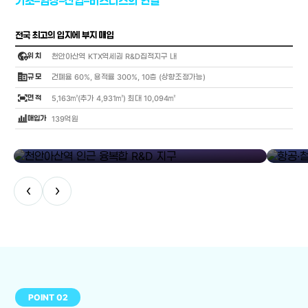
기초–임상–산업–비즈니스의 연결
전국 최고의 입지에 부지 매입
globe_location_pin
위 치
천안아산역 KTX역세권 R&D집적지구 내
corporate_fare
규 모
건폐율 60%, 용적률 300%, 10층 (상향조정가능)
fit_screen
면 적
5,163㎡(추가 4,931㎡) 최대 10,094㎡
bar_chart_4_bars
매입가
139억원
library_add
천안아산역 인근 융복합 R&D 지구
항공·철도
‹
›
POINT 02