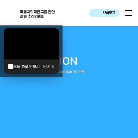
국립치의학연구원 천안
브이로그
설립 추진위원회
대한민국은 두번이나 약속하였습니다.
MEGA
REGION
오늘 하루 안보기
닫기 ✕
중부권 전체를 잇는 연구–임상–평가–사업화 융합 메가리전