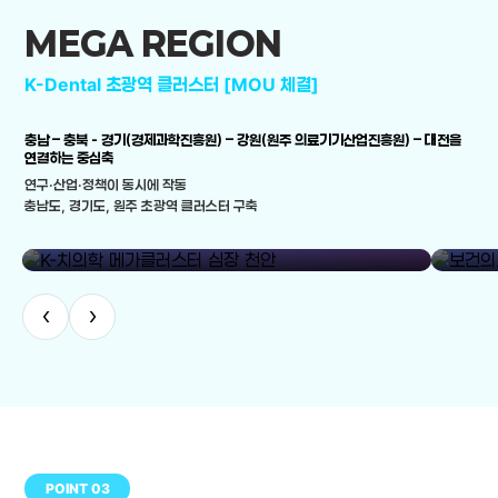
MEGA REGION
K-Dental 초광역 클러스터 [MOU 체결]
충남 – 충북 - 경기(경제과학진흥원) – 강원(원주 의료기기산업진흥원) – 대전을
연결하는 중심축
연구·산업·정책이 동시에 작동
충남도, 경기도, 원주 초광역 클러스터 구축
library_add
K-치의학 메가클러스터 심장 천안
보건의료
‹
›
POINT 03