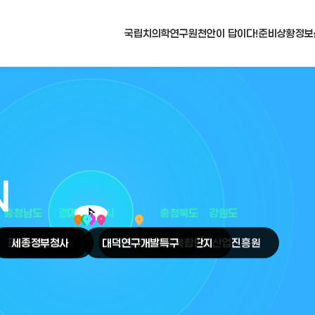
국립치의학연구원
천안이 답이다!
준비상황
정보
N
arrow_selector_tool
충청남도
경기도
대전광역시
충청북도
강원도
place
place
place
place
place
place
판교
세종
테크노밸리
정부청사
천안
시
대덕
오송
연구개발특구
첨단의료복합단지
원주
의료기기산업진흥원