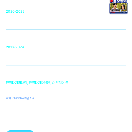
단국대 조직재생연구소
50
2020-2025
미국 베크만연구소
복합조직재생관련
원천기술 확보 및 임상적용 실용화
순천향대 조직재생연구소
34
2016-2024
골이식대, 인공뼈 등 생체이식 가능한
원천기술 개발
천안의 치의학 인프라
1,300
단국대치과대학, 단국대치대병원, 순천향대 등
여명
치과의사, 치과기공사, 치과위생사
출처: 건강보험심사평가원