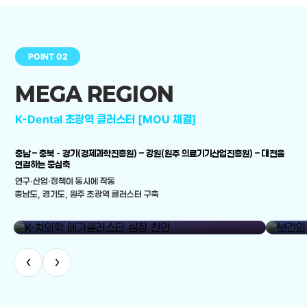
POINT 02
MEGA REGION
K-Dental 초광역 클러스터 [MOU 체결]
충남 – 충북 - 경기(경제과학진흥원) – 강원(원주 의료기기산업진흥원) – 대전을
연결하는 중심축
연구·산업·정책이 동시에 작동
충남도, 경기도, 원주 초광역 클러스터 구축
library_add
K-치의학 메가클러스터 심장 천안
보건의료
‹
›