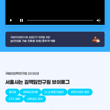
play_arrow
pause
volume_up
video_l
국립치의학연구원 설립근거 마련을 위한
[보건의료 기술 진흥법 개정] 중추적 역할
arrow_selector_tool
국립치의학연구원 2030년
충청남도
경기도
대전광역시
충청북도
강원도
place
place
place
place
place
place
서울사는 김책임연구원 브이로그
판교
세종
천안
대덕
오송
원주
출근길
무빙워크이동
너 내 동료가돼라!
광주AI센터 출장
KTX 업무
가족과의 저녁