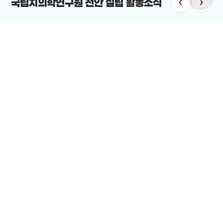
‹
›
국립치의학연구원 천안 설립 활동소식
#국립치
#미래의료
#미래의료 신산업 클러스터
“국립치의
안시의 미래의료 신산업 클러스터 구축 방안을 모색하기 위한 포럼이
2025-12-
렸다.
25-12-24
전체보기