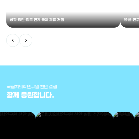
공항·항만·철도 연계 국제 체류 거점
병원–연구
‹
›
국립치의학연구원 천안 설립
함께 응원합니다.