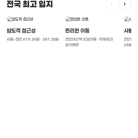
전국 최고 입지
‹
›
압도적 접근성
편리한 이동
사통팔
서울-천안 KTX 36분 · SRT 28분
천안아산역 도보이동 · 무빙워크
천안IC(경
설치예정
24분
풍부한 글로벌
치의학 인프라와 연구역량