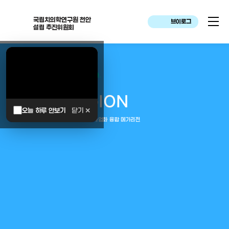
국립치의학연구원 천안
브이로그
설립 추진위원회
대한민국은 두번이나 약속하였습니다.
MEGA
REGION
오늘 하루 안보기
닫기 ✕
중부권 전체를 잇는 연구–임상–평가–사업화 융합 메가리전