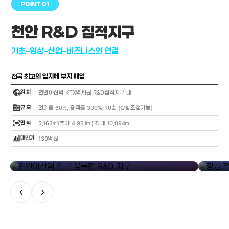
POINT 01
천안 R&D 집적지구
기초–임상–산업–비즈니스의 연결
전국 최고의 입지에 부지 매입
globe_location_pin
위 치
천안아산역 KTX역세권 R&D집적지구 내
corporate_fare
규 모
건폐율 60%, 용적률 300%, 10층 (상향조정가능)
fit_screen
면 적
5,163㎡(추가 4,931㎡) 최대 10,094㎡
bar_chart_4_bars
매입가
139억원
library_add
천안아산역 인근 융복합 R&D 지구
항공·철도
‹
›