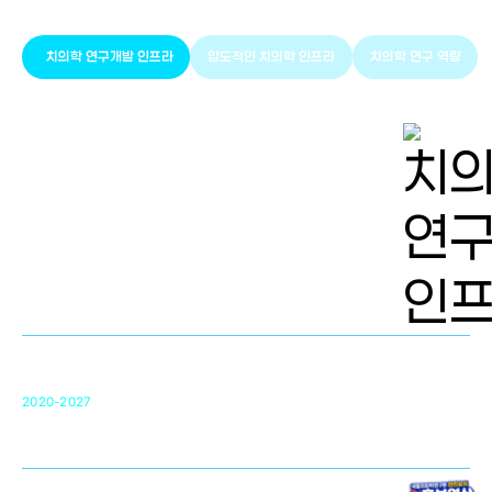
치의학 연구개발 인프라
압도적인 치의학 인프라
치의학 연구 역량
치의학 연구개발 인프라
단국대 치의학선도연구센터(MRC)
31
2020-2027
영국 UCL대학
차세대 의료용 수복·재생소재 개발을 위한
구강악안면매개체노바이올로지