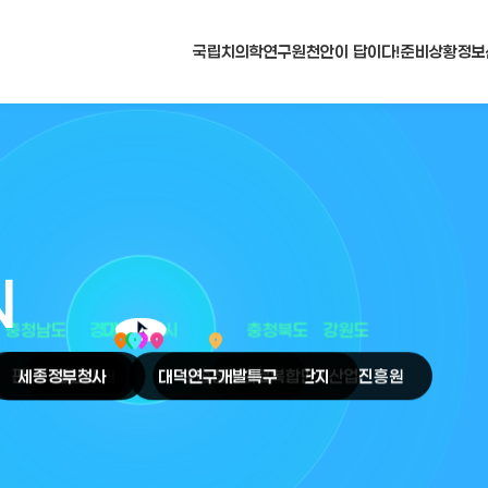
국립치의학연구원
천안이 답이다!
준비상황
정보
N
arrow_selector_tool
충청남도
경기도
대전광역시
충청북도
강원도
place
place
place
place
place
place
판교
세종
테크노밸리
정부청사
천안
시
대덕
오송
연구개발특구
첨단의료복합단지
원주
의료기기산업진흥원