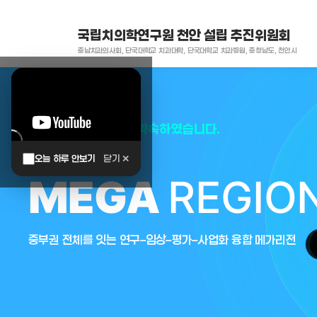
국립치의학연구원 천안 설립 추진위원회
충남치과의사회, 단국대학교 치과대학, 단국대학교 치과병원, 충청남도, 천안시
대한민국은 두번이나 약속하였습니다.
오늘 하루 안보기
닫기 ✕
MEGA
REGIO
중부권 전체를 잇는 연구–임상–평가–사업화 융합 메가리전