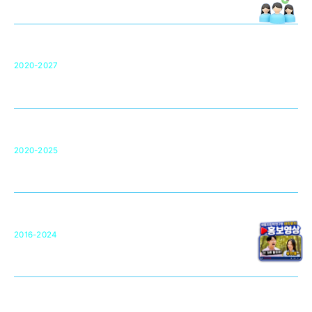
치의학 연구개발 인프라
단국대 치의학선도연구센터(MRC)
31
2020-2027
영국 UCL대학
차세대 의료용 수복·재생소재 개발을 위한
구강악안면매개체노바이올로지
단국대 조직재생연구소
50
2020-2025
미국 베크만연구소
복합조직재생관련
원천기술 확보 및 임상적용 실용화
순천향대 조직재생연구소
34
2016-2024
골이식대, 인공뼈 등 생체이식 가능한
원천기술 개발
천안의 치의학 인프라