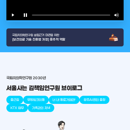
play_arrow
pause
volume_up
video_l
국립치의학연구원 설립근거 마련을 위한
[보건의료 기술 진흥법 개정] 중추적 역할
arrow_selector_tool
충청남도
경기도
대전광역시
충청북도
강원도
place
place
place
place
place
place
국립치의학연구원 2030년
서울사는 김책임연구원 브이로그
판교
세종
천안
대덕
오송
원주
출근길
무빙워크이동
너 내 동료가돼라!
광주AI센터 출장
KTX 업무
가족과의 저녁