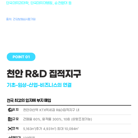
1,300
단국대치과대학, 단국대치대병원, 순천향대 등
여명
치과의사, 치과기공사, 치과위생사
출처: 건강보험심사평가원
POINT 01
천안 R&D 집적지구
기초–임상–산업–비즈니스의 연결
전국 최고의 입지에 부지 매입
globe_location_pin
위 치
천안아산역 KTX역세권 R&D집적지구 내
corporate_fare
규 모
건폐율 60%, 용적률 300%, 10층 (상향조정가능)
fit_screen
면 적
5,163㎡(추가 4,931㎡) 최대 10,094㎡
bar_chart_4_bars
매입가
139억원