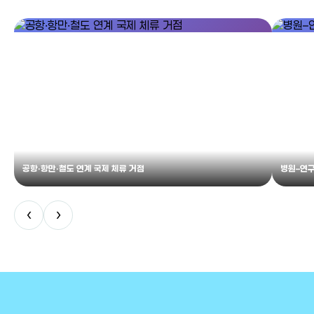
공항·항만·철도 연계 국제 체류 거점
병원–연구
‹
›