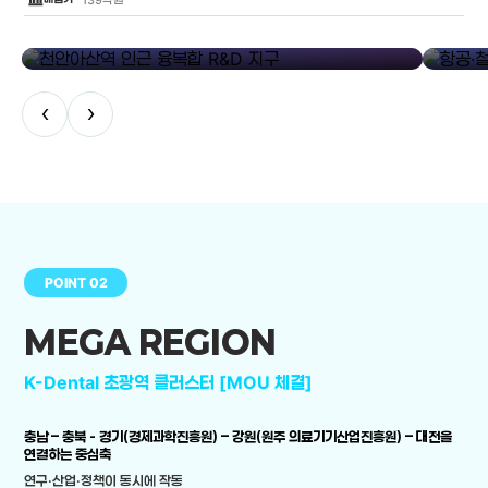
library_add
천안아산역 인근 융복합 R&D 지구
항공·철도
‹
›
POINT 02
MEGA REGION
K-Dental 초광역 클러스터 [MOU 체결]
충남 – 충북 - 경기(경제과학진흥원) – 강원(원주 의료기기산업진흥원) – 대전을
연결하는 중심축
연구·산업·정책이 동시에 작동