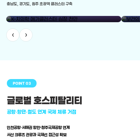
충남도, 경기도, 원주 초광역 클러스터 구축
library_add
K-치의학 메가클러스터 심장 천안
보건의료
‹
›
POINT 03
글로벌 호스피탈리티
공항·항만·철도 연계 국제 체류 거점
인천공항·서해권 항만·청주국제공항 연계
서산 크루즈 관광과 국제선 접근성 확보