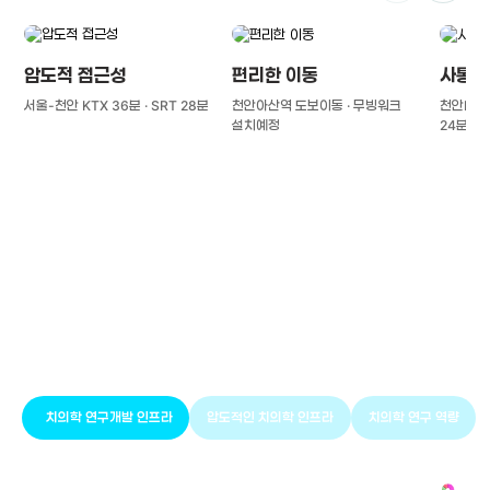
압도적 접근성
편리한 이동
사통팔
서울-천안 KTX 36분 · SRT 28분
천안아산역 도보이동 · 무빙워크
천안IC(경
설치예정
24분
풍부한 글로벌
치의학 인프라와 연구역량
치의학 연구개발 인프라
압도적인 치의학 인프라
치의학 연구 역량