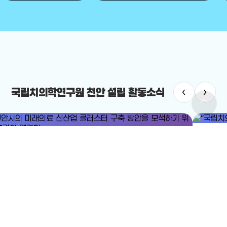
‹
›
국립치의학연구원 천안 설립 활동소식
arrow_upward
#국립치
#미래의료
#미래의료 신산업 클러스터
“국립치의
안시의 미래의료 신산업 클러스터 구축 방안을 모색하기 위한 포럼이
2025-12-
렸다.
25-12-24
전체보기