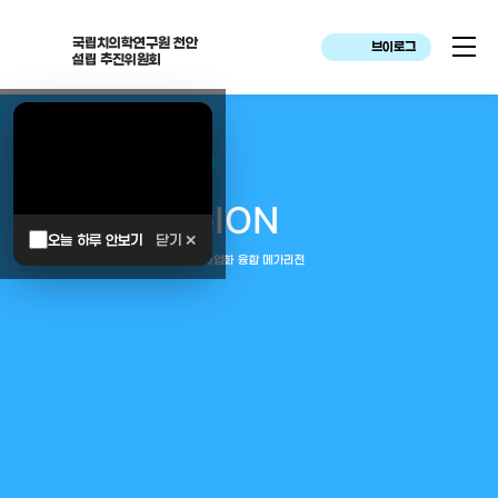
국립치의학연구원 천안
브이로그
설립 추진위원회
대한민국은 두번이나 약속하였습니다.
MEGA
REGION
오늘 하루 안보기
닫기 ✕
중부권 전체를 잇는 연구–임상–평가–사업화 융합 메가리전