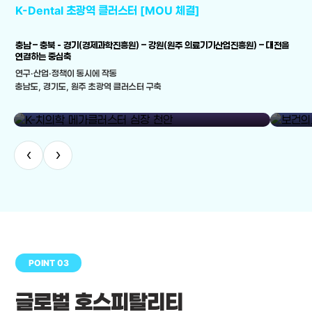
K-Dental 초광역 클러스터 [MOU 체결]
충남 – 충북 - 경기(경제과학진흥원) – 강원(원주 의료기기산업진흥원) – 대전을
연결하는 중심축
연구·산업·정책이 동시에 작동
충남도, 경기도, 원주 초광역 클러스터 구축
library_add
K-치의학 메가클러스터 심장 천안
보건의료
‹
›
POINT 03
글로벌 호스피탈리티