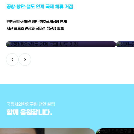
공항·항만·철도 연계 국제 체류 거점
인천공항·서해권 항만·청주국제공항 연계
서산 크루즈 관광과 국제선 접근성 확보
공항·항만·철도 연계 국제 체류 거점
병원–연구
‹
›
국립치의학연구원 천안 설립
함께 응원합니다.