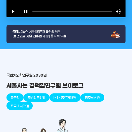
play_arrow
pause
volume_up
video_l
국립치의학연구원 설립근거 마련을 위한
[보건의료 기술 진흥법 개정] 중추적 역할
arrow_selector_tool
충청남도
경기도
대전광역시
충청북도
강원도
place
place
place
place
place
place
국립치의학연구원 2030년
서울사는 김책임연구원 브이로그
판교
세종
천안
대덕
오송
원주
출근길
무빙워크카페
너 내 동료가돼라!
광주AI센터
전국 1시간대