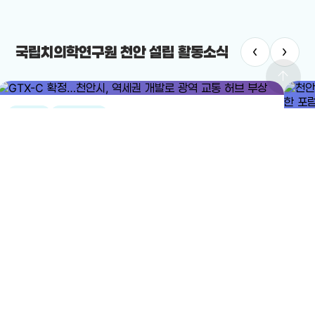
‹
›
국립치의학연구원 천안 설립 활동소식
arrow_upward
#GTX-C
#광역급행철도
#미
GTX-C 확정…천안시, 역세권 개발로 광역 교통 허브 부상
천안시의
2025-12-24
열렸
2025
전체보기