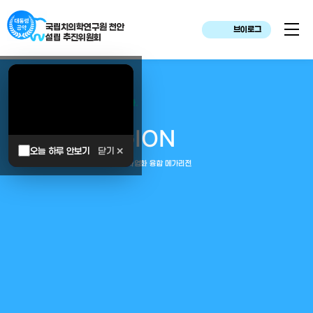
국립치의학연구원 천안
브이로그
설립 추진위원회
대한민국은 두번이나 약속하였습니다.
MEGA
REGION
오늘 하루 안보기
닫기 ✕
중부권 전체를 잇는 연구–임상–평가–사업화 융합 메가리전