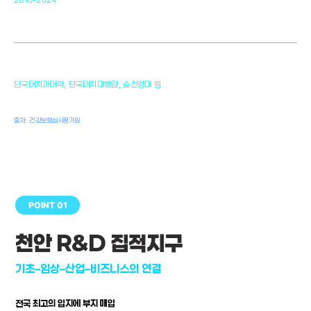
34
2016-2024
골이식대, 인공뼈 등 생체이식 가능한
원천기술 개발
천안의 치의학 인프라
1,300
단국대치과대학, 단국대치대병원, 순천향대 등
여명
치과의사, 치과기공사, 치과위생사
출처: 건강보험심사평가원
POINT 01
천안 R&D 집적지구
기초–임상–산업–비즈니스의 연결
전국 최고의 입지에 부지 매입