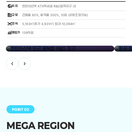
globe_location_pin
위 치
천안아산역 KTX역세권 R&D집적지구 내
corporate_fare
규 모
건폐율 60%, 용적률 300%, 10층 (상향조정가능)
fit_screen
면 적
5,163㎡(추가 4,931㎡) 최대 10,094㎡
bar_chart_4_bars
매입가
139억원
library_add
천안아산역 인근 융복합 R&D 지구
항공·철도
‹
›
POINT 02
MEGA REGION