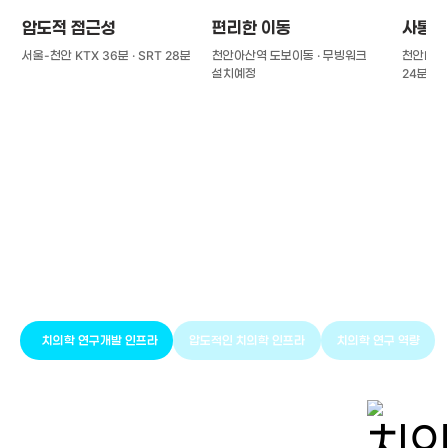
압도적 접근성
편리한 이동
사통팔
서울-천안 KTX 36분 · SRT 28분
천안아산역 도보이동 · 무빙워크
천안IC(경
설치예정
24분
풍부한 글로벌
치의학 인프라와 연구역량
치의학 연구개발 인프라
압도적인 치의학 인프라
치의학 연구 역량