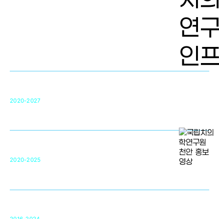
치의학 연구개발 인프라
단국대 치의학선도연구센터(MRC)
31
2020-2027
영국 UCL대학
차세대 의료용 수복·재생소재 개발을 위한
구강악안면매개체노바이올로지
단국대 조직재생연구소
50
2020-2025
미국 베크만연구소
복합조직재생관련
원천기술 확보 및 임상적용 실용화
순천향대 조직재생연구소