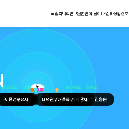
국립치의학연구원
천안이 답이다!
준비상황
정보
N
arrow_selector_tool
충청남도
경기도
대전광역시
충청북도
강원도
place
place
place
place
place
place
판교
세종
테크노밸리
정부청사
천안
시
대덕
오송
연구개발특구
첨단의료복합단지
원주
의료기기산업진흥원