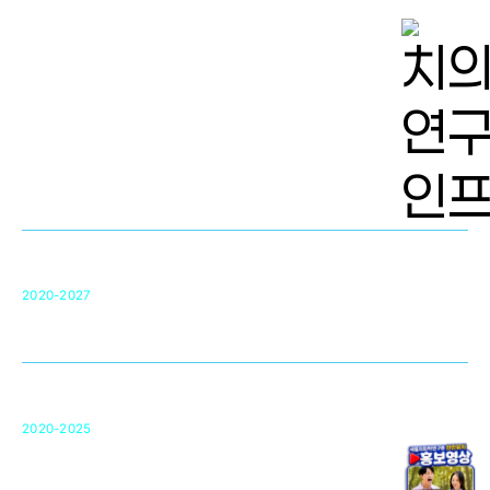
치의학 연구개발 인프라
단국대 치의학선도연구센터(MRC)
31
2020-2027
영국 UCL대학
차세대 의료용 수복·재생소재 개발을 위한
구강악안면매개체노바이올로지
단국대 조직재생연구소
50
2020-2025
미국 베크만연구소
복합조직재생관련
원천기술 확보 및 임상적용 실용화