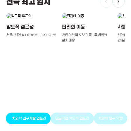
전국 최고 입지
‹
›
압도적 접근성
편리한 이동
사통팔
서울-천안 KTX 36분 · SRT 28분
천안아산역 도보이동 · 무빙워크
천안IC(경
설치예정
24분
풍부한 글로벌
치의학 인프라와 연구역량
치의학 연구개발 인프라
압도적인 치의학 인프라
치의학 연구 역량