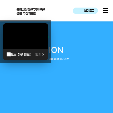
국립치의학연구원 천안
브이로그
설립 추진위원회
대한민국은 두번이나 약속하였습니다.
MEGA
REGION
오늘 하루 안보기
닫기 ✕
중부권 전체를 잇는 연구–임상–평가–사업화 융합 메가리전