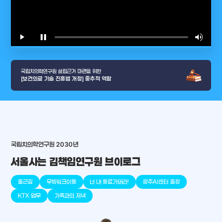
play_arrow
pause
volume_up
video_l
국립치의학연구원 설립근거 마련을 위한
[보건의료 기술 진흥법 개정] 중추적 역할
arrow_selector_tool
국립치의학연구원 2030년
충청남도
경기도
대전광역시
충청북도
강원도
place
place
place
place
place
place
서울사는 김책임연구원 브이로그
판교
세종
천안
대덕
오송
원주
출근길
무빙워크이동
너 내 동료가돼라!
광주AI센터 출장
KTX 업무
가족과의 저녁