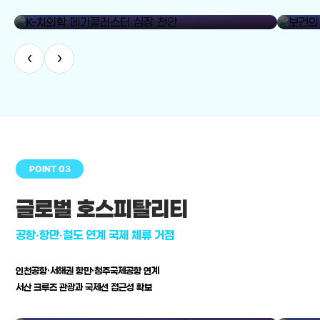
library_add
K-치의학 메가클러스터 심장 천안
보건의료
‹
›
POINT 03
글로벌 호스피탈리티
공항·항만·철도 연계 국제 체류 거점
인천공항·서해권 항만·청주국제공항 연계
서산 크루즈 관광과 국제선 접근성 확보
공항·항만·철도 연계 국제 체류 거점
병원–연구