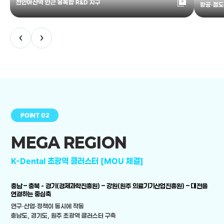
library_add
천안아산역 인근 융복합 R&D 지구
항공·철도
‹
›
POINT 02
MEGA REGION
K-Dental 초광역 클러스터 [MOU 체결]
충남 – 충북 - 경기(경제과학진흥원) – 강원(원주 의료기기산업진흥원) – 대전을
연결하는 중심축
연구·산업·정책이 동시에 작동
충남도, 경기도, 원주 초광역 클러스터 구축