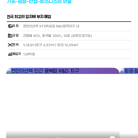
기초–임상–산업–비즈니스의 연결
전국 최고의 입지에 부지 매입
globe_location_pin
위 치
천안아산역 KTX역세권 R&D집적지구 내
corporate_fare
규 모
건폐율 60%, 용적률 300%, 10층 (상향조정가능)
fit_screen
면 적
5,163㎡(추가 4,931㎡) 최대 10,094㎡
bar_chart_4_bars
매입가
139억원