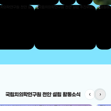
arrow_upward
‹
›
국립치의학연구원 천안 설립 활동소식