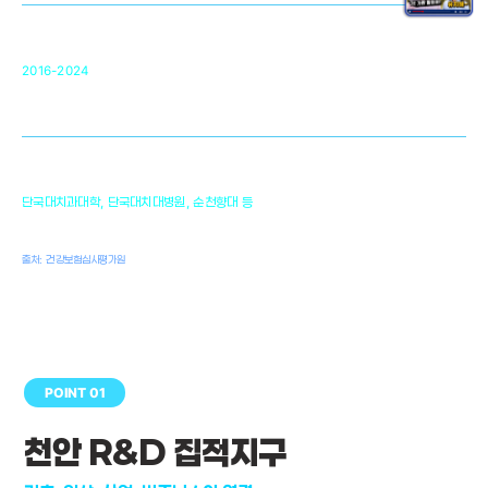
순천향대 조직재생연구소
34
2016-2024
골이식대, 인공뼈 등 생체이식 가능한
원천기술 개발
천안의 치의학 인프라
1,300
단국대치과대학, 단국대치대병원, 순천향대 등
여명
치과의사, 치과기공사, 치과위생사
출처: 건강보험심사평가원
POINT 01
천안 R&D 집적지구