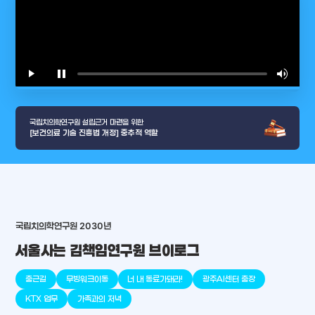
play_arrow
pause
volume_up
video_l
국립치의학연구원 설립근거 마련을 위한
[보건의료 기술 진흥법 개정] 중추적 역할
국립치의학연구원 2030년
arrow_selector_tool
충청남도
경기도
대전광역시
충청북도
강원도
place
place
place
place
place
place
서울사는 김책임연구원 브이로그
출근길
무빙워크이동
너 내 동료가돼라!
광주AI센터 출장
판교
세종
천안
대덕
오송
원주
KTX 업무
가족과의 저녁