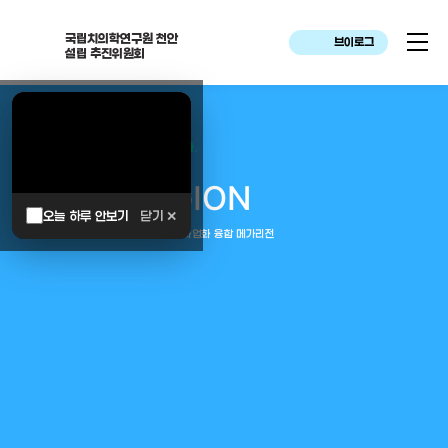
국립치의학연구원 천안
브이로그
설립 추진위원회
대한민국은 두번이나 약속하였습니다.
MEGA
REGION
오늘 하루 안보기
닫기 ✕
중부권 전체를 잇는 연구–임상–평가–사업화 융합 메가리전