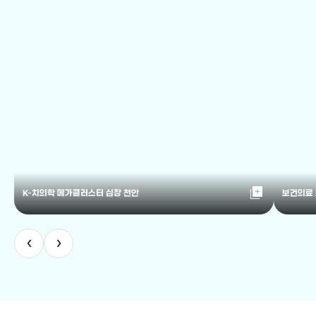
library_add
K-치의학 메가클러스터 심장 천안
보건의료
‹
›