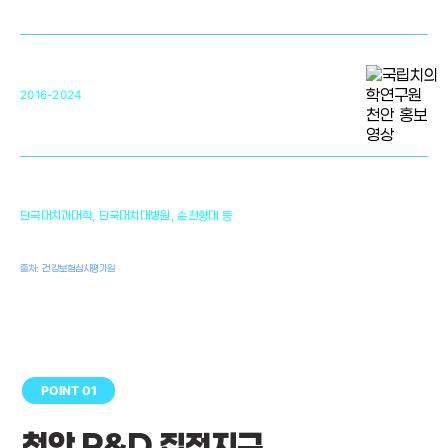
미국 베크만연구소
복합조직재생관련
원천기술 확보 및 임상적용 실용화
순천향대 조직재생연구소
34
2016-2024
골이식대, 인공뼈 등 생체이식 가능한
원천기술 개발
천안의 치의학 인프라
1,300
단국대치과대학, 단국대치대병원, 순천향대 등
여명
치과의사, 치과기공사, 치과위생사
출처: 건강보험심사평가원
POINT 01
천안 R&D 집적지구