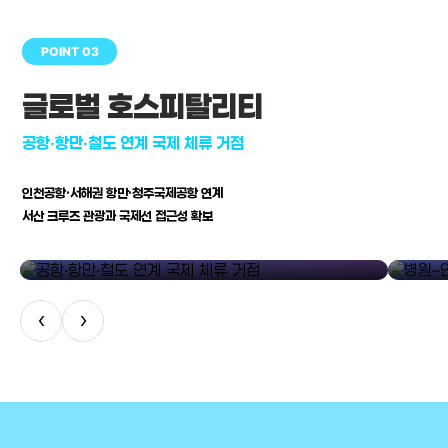
POINT 03
글로벌 호스피탈리티
공항·항만·철도 연계 국제 체류 거점
인천공항·서해권 항만·청주국제공항 연계
서산 크루즈 관광과 국제선 접근성 확보
공항·항만·철도 연계 국제 체류 거점
병원–연구
‹
›