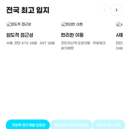
전국 최고 입지
‹
›
압도적 접근성
편리한 이동
사통팔
서울-천안 KTX 36분 · SRT 28분
천안아산역 도보이동 · 무빙워크
천안IC(경
설치예정
24분
풍부한 글로벌
치의학 인프라와 연구역량
치의학 연구개발 인프라
압도적인 치의학 인프라
치의학 연구 역량