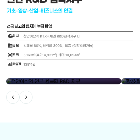
기초–임상–산업–비즈니스의 연결
전국 최고의 입지에 부지 매입
globe_location_pin
위 치
천안아산역 KTX역세권 R&D집적지구 내
corporate_fare
규 모
건폐율 60%, 용적률 300%, 10층 (상향조정가능)
fit_screen
면 적
5,163㎡(추가 4,931㎡) 최대 10,094㎡
bar_chart_4_bars
매입가
139억원
library_add
천안아산역 인근 융복합 R&D 지구
항공·철도
‹
›