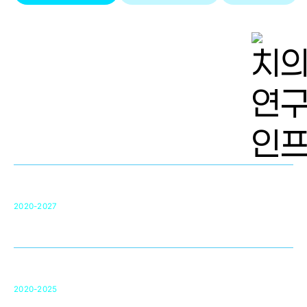
치의학 연구개발 인프라
단국대 치의학선도연구센터(MRC)
31
2020-2027
영국 UCL대학
차세대 의료용 수복·재생소재 개발을 위한
구강악안면매개체노바이올로지
단국대 조직재생연구소
50
2020-2025