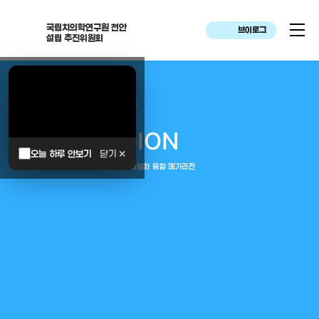
국립치의학연구원 천안
브이로그
설립 추진위원회
대한민국은 두번이나 약속하였습니다.
MEGA
REGION
오늘 하루 안보기
닫기 ✕
중부권 전체를 잇는 연구–임상–평가–사업화 융합 메가리전