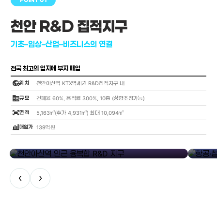
천안 R&D 집적지구
기초–임상–산업–비즈니스의 연결
전국 최고의 입지에 부지 매입
globe_location_pin
위 치
천안아산역 KTX역세권 R&D집적지구 내
corporate_fare
규 모
건폐율 60%, 용적률 300%, 10층 (상향조정가능)
fit_screen
면 적
5,163㎡(추가 4,931㎡) 최대 10,094㎡
bar_chart_4_bars
매입가
139억원
library_add
천안아산역 인근 융복합 R&D 지구
항공·철도
‹
›