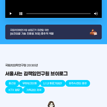
play_arrow
pause
volume_up
video_l
국립치의학연구원 설립근거 마련을 위한
[보건의료 기술 진흥법 개정] 중추적 역할
arrow_selector_tool
충청남도
경기도
대전광역시
충청북도
강원도
place
place
place
place
place
place
국립치의학연구원 2030년
서울사는 김책임연구원 브이로그
판교
세종
천안
대덕
오송
원주
출근길
무빙워크이동
너 내 동료가돼라!
광주AI센터 출장
KTX 업무
가족과의 저녁