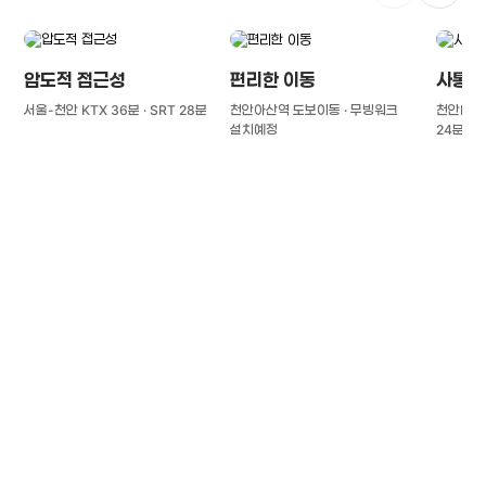
압도적 접근성
편리한 이동
사통팔
서울-천안 KTX 36분 · SRT 28분
천안아산역 도보이동 · 무빙워크
천안IC(경
설치예정
24분
풍부한 글로벌
치의학 인프라와 연구역량