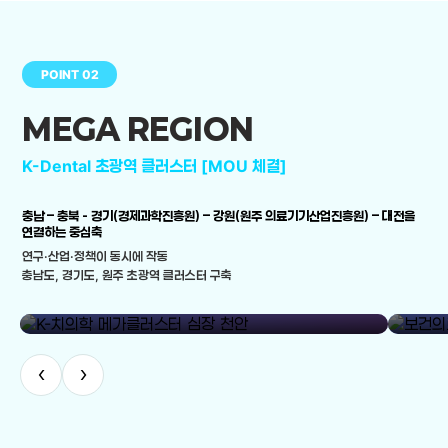
POINT 02
MEGA REGION
K-Dental 초광역 클러스터 [MOU 체결]
충남 – 충북 - 경기(경제과학진흥원) – 강원(원주 의료기기산업진흥원) – 대전을
연결하는 중심축
연구·산업·정책이 동시에 작동
충남도, 경기도, 원주 초광역 클러스터 구축
library_add
K-치의학 메가클러스터 심장 천안
보건의료
‹
›