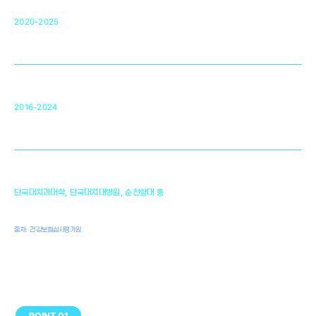
단국대 조직재생연구소
50
2020-2025
미국 베크만연구소
복합조직재생관련
원천기술 확보 및 임상적용 실용화
순천향대 조직재생연구소
34
2016-2024
골이식대, 인공뼈 등 생체이식 가능한
원천기술 개발
천안의 치의학 인프라
1,300
단국대치과대학, 단국대치대병원, 순천향대 등
여명
치과의사, 치과기공사, 치과위생사
출처: 건강보험심사평가원
POINT 01