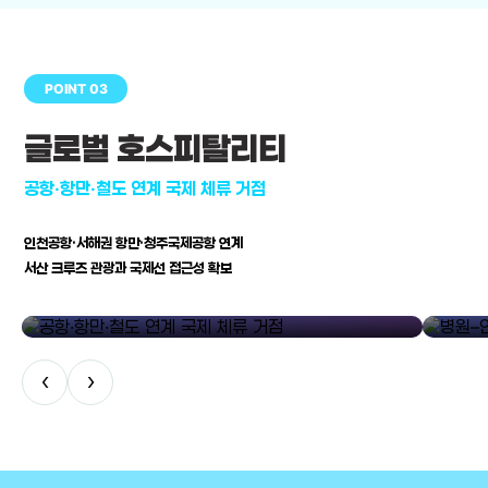
POINT 03
글로벌 호스피탈리티
공항·항만·철도 연계 국제 체류 거점
인천공항·서해권 항만·청주국제공항 연계
서산 크루즈 관광과 국제선 접근성 확보
공항·항만·철도 연계 국제 체류 거점
병원–연구
‹
›