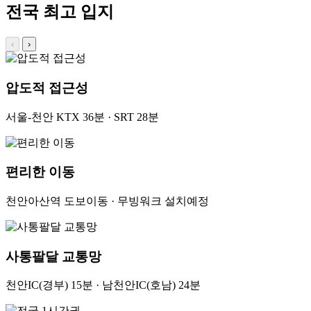
전국 최고 입지
‹
›
압도적 접근성
서울-천안 KTX 36분 · SRT 28분
편리한 이동
천안아산역 도보이동 · 무빙워크 설치예정
사통팔달 교통망
천안IC(경부) 15분 · 남천안IC(호남) 24분