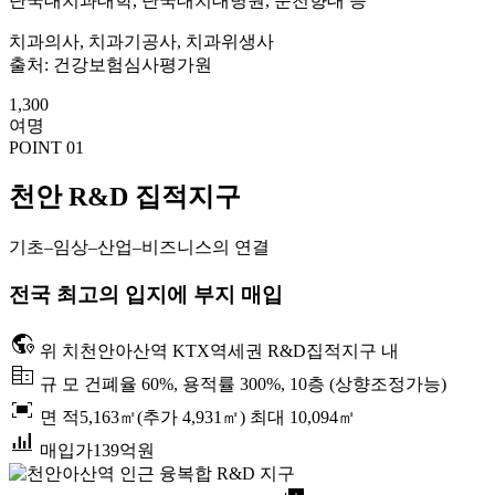
단국대치과대학, 단국대치대병원, 순천향대 등
치과의사, 치과기공사, 치과위생사
출처: 건강보험심사평가원
1,300
여명
POINT 01
천안 R&D 집적지구
기초–임상–산업–비즈니스의 연결
전국 최고의 입지에 부지 매입
globe_location_pin
위 치
천안아산역 KTX역세권 R&D집적지구 내
corporate_fare
규 모
건폐율 60%, 용적률 300%, 10층 (상향조정가능)
fit_screen
면 적
5,163㎡(추가 4,931㎡) 최대 10,094㎡
bar_chart_4_bars
매입가
139억원