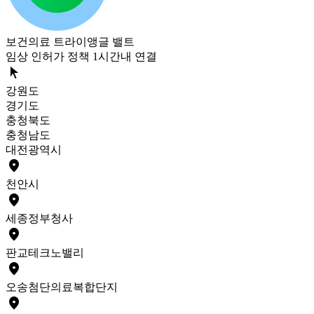
보건의료 트라이앵글 밸트
임상 인허가 정책 1시간내 연결
arrow_selector_tool
강원도
경기도
충청북도
충청남도
대전광역시
place
천안
시
place
세종
정부청사
place
판교
테크노밸리
place
오송
첨단의료복합단지
place