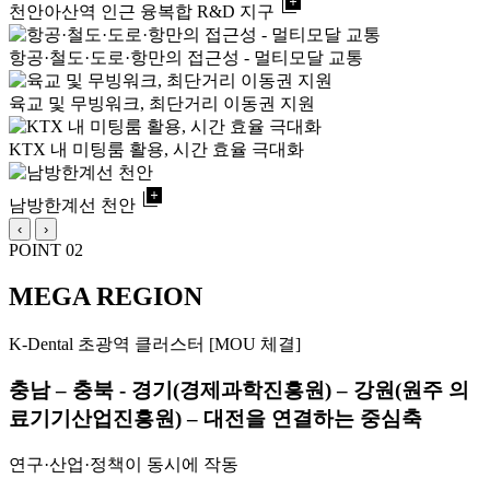
library_add
천안아산역 인근 융복합 R&D 지구
항공·철도·도로·항만의 접근성 - 멀티모달 교통
육교 및 무빙워크, 최단거리 이동권 지원
KTX 내 미팅룸 활용, 시간 효율 극대화
library_add
남방한계선 천안
‹
›
POINT 02
MEGA REGION
K-Dental 초광역 클러스터 [MOU 체결]
충남 – 충북 - 경기(경제과학진흥원) – 강원(원주 의
료기기산업진흥원) – 대전을 연결하는 중심축
연구·산업·정책이 동시에 작동