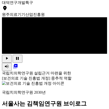
대덕
연구개발특구
place
원주
의료기기산업진흥원
play_arrow
pause
volume_up
video_library
국립치의학연구원 설립근거 마련을 위한
[보건의료 기술 진흥법 개정] 중추적 역할
국립치의학연구원 2030년
서울사는 김책임연구원 브이로그