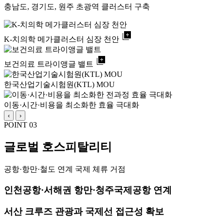
충남도, 경기도, 원주 초광역 클러스터 구축
library_add
K-치의학 메가클러스터 심장 천안
library_add
보건의료 트라이앵글 밸트
한국산업기술시험원(KTL) MOU
이동·시간·비용을 최소화한 효율 극대화
‹
›
POINT 03
글로벌 호스피탈리티
공항·항만·철도 연계 국제 체류 거점
인천공항·서해권 항만·청주국제공항 연계
서산 크루즈 관광과 국제선 접근성 확보