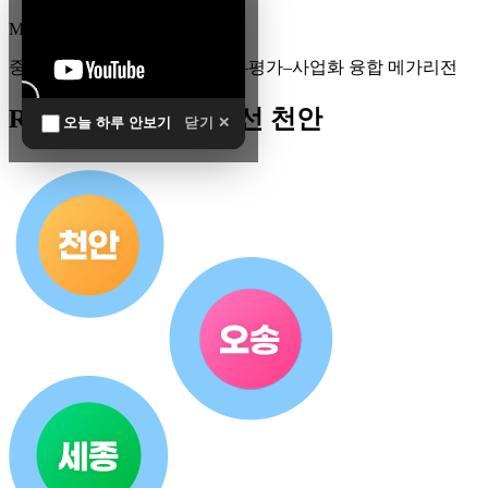
MEGA
REGION
중부권 전체를 잇는 연구–임상–평가–사업화 융합 메가리전
R&D 남방한계 최전선 천안
오늘 하루 안보기
닫기 ✕