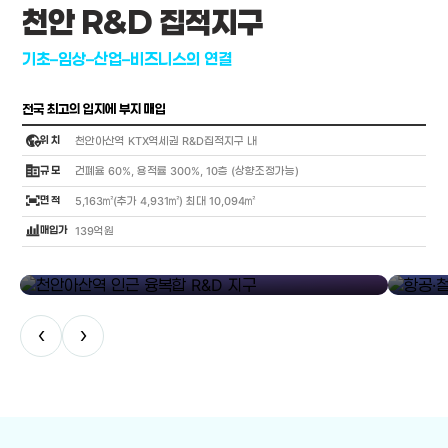
천안 R&D 집적지구
기초–임상–산업–비즈니스의 연결
전국 최고의 입지에 부지 매입
globe_location_pin
위 치
천안아산역 KTX역세권 R&D집적지구 내
corporate_fare
규 모
건폐율 60%, 용적률 300%, 10층 (상향조정가능)
fit_screen
면 적
5,163㎡(추가 4,931㎡) 최대 10,094㎡
bar_chart_4_bars
매입가
139억원
library_add
천안아산역 인근 융복합 R&D 지구
항공·철도
‹
›