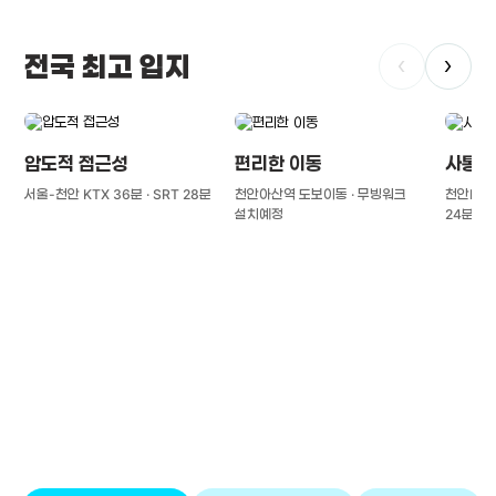
전국 최고 입지
‹
›
압도적 접근성
편리한 이동
사통팔
서울-천안 KTX 36분 · SRT 28분
천안아산역 도보이동 · 무빙워크
천안IC(경
설치예정
24분
풍부한 글로벌
치의학 인프라와 연구역량