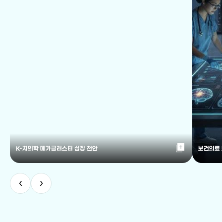
library_add
K-치의학 메가클러스터 심장 천안
보건의료
‹
›