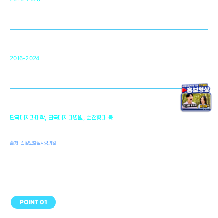
미국 베크만연구소
복합조직재생관련
원천기술 확보 및 임상적용 실용화
순천향대 조직재생연구소
34
2016-2024
골이식대, 인공뼈 등 생체이식 가능한
원천기술 개발
천안의 치의학 인프라
1,300
단국대치과대학, 단국대치대병원, 순천향대 등
여명
치과의사, 치과기공사, 치과위생사
출처: 건강보험심사평가원
POINT 01