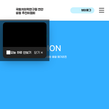
국립치의학연구원 천안
브이로그
설립 추진위원회
대한민국은 두번이나 약속하였습니다.
MEGA
REGION
오늘 하루 안보기
닫기 ✕
중부권 전체를 잇는 연구–임상–평가–사업화 융합 메가리전