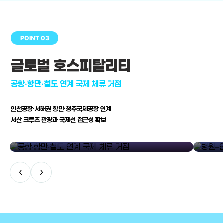
POINT 03
글로벌 호스피탈리티
공항·항만·철도 연계 국제 체류 거점
인천공항·서해권 항만·청주국제공항 연계
서산 크루즈 관광과 국제선 접근성 확보
공항·항만·철도 연계 국제 체류 거점
병원–연구
‹
›