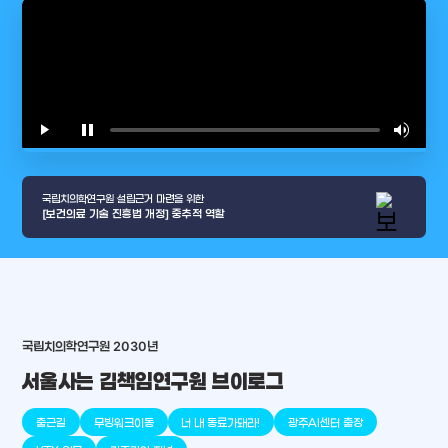
play_arrow
pause
volume_up
video_l
국립치의학연구원 설립근거 마련을 위한
[보건의료 기술 진흥법 개정] 중추적 역할
국립치의학연구원 2030년
arrow_selector_tool
서울사는 김책임연구원 브이로그
충청남도
경기도
대전광역시
충청북도
강원도
place
place
place
place
place
place
출근길
무빙워크이동
너 내 동료가돼라!
광주AI센터 출장
판교
세종
천안
대덕
오송
원주