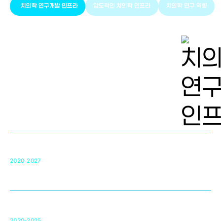
치의학 연구개발 인프라
압도적인 치의학 인프라
치의학 연구 역량
치의학 연구개발 인프라
단국대 치의학선도연구센터(MRC)
31
2020-2027
영국 UCL대학
차세대 의료용 수복·재생소재 개발을 위한
구강악안면매개체노바이올로지
단국대 조직재생연구소
50
2020-2025