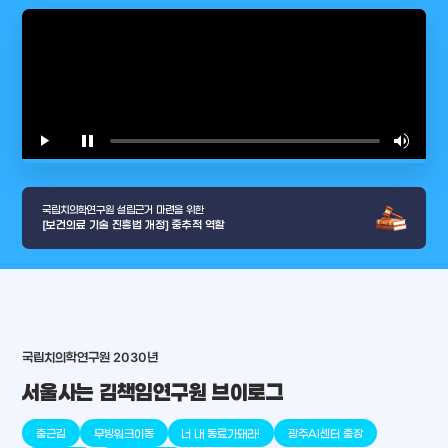
play_arrow
pause
volume_up
video_l
국립치의학연구원 설립근거 마련을 위한
[보건의료 기술 진흥법 개정] 중추적 역할
국립치의학연구원 2030년
서울사는 김책임연구원 브이로그
arrow_selector_tool
충청남도
경기도
대전광역시
충청북도
강원도
place
place
place
place
place
place
출근길
무빙워크이동
너 내 동료가돼라!
광주AI센터 출장