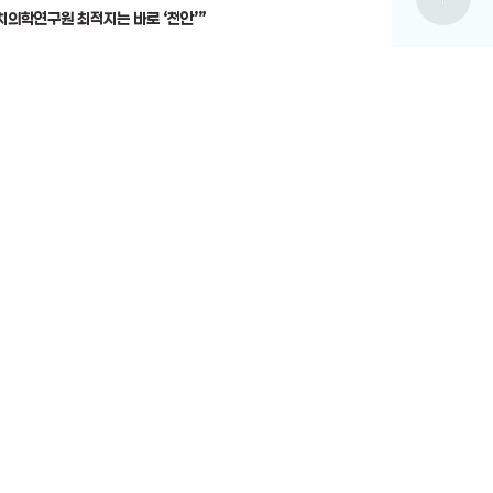
치의학연구원 최적지는 바로 ‘천안’”
12-19
전체보기