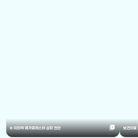
library_add
K-치의학 메가클러스터 심장 천안
보건의료