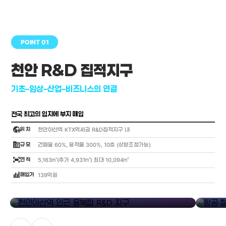
POINT 01
천안 R&D 집적지구
기초–임상–산업–비즈니스의 연결
전국 최고의 입지에 부지 매입
globe_location_pin
위 치
천안아산역 KTX역세권 R&D집적지구 내
corporate_fare
규 모
건폐율 60%, 용적률 300%, 10층 (상향조정가능)
fit_screen
면 적
5,163㎡(추가 4,931㎡) 최대 10,094㎡
bar_chart_4_bars
매입가
139억원
library_add
천안아산역 인근 융복합 R&D 지구
항공·철도