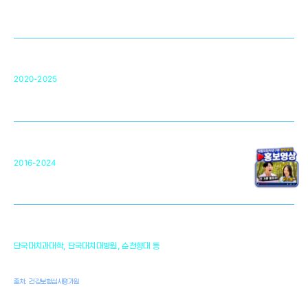
영국 UCL대학
차세대 의료용 수복·재생소재 개발을 위한
구강악안면매개체노바이올로지
단국대 조직재생연구소
50
2020-2025
미국 베크만연구소
복합조직재생관련
원천기술 확보 및 임상적용 실용화
순천향대 조직재생연구소
34
2016-2024
골이식대, 인공뼈 등 생체이식 가능한
원천기술 개발
천안의 치의학 인프라
1,300
단국대치과대학, 단국대치대병원, 순천향대 등
여명
치과의사, 치과기공사, 치과위생사
출처: 건강보험심사평가원