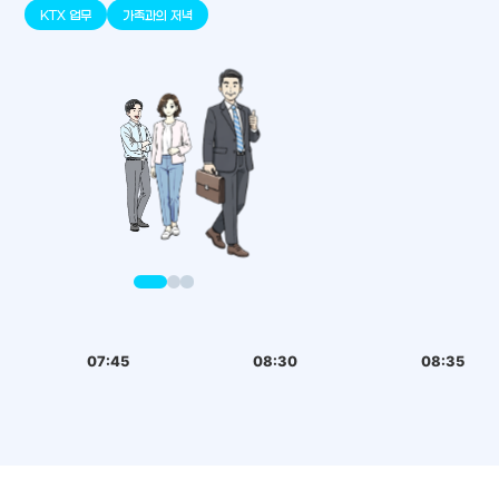
판교
세종
천안
대덕
오송
원주
KTX 업무
가족과의 저녁
07:45
08:30
08:35