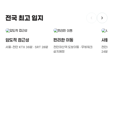
전국 최고 입지
‹
›
압도적 접근성
편리한 이동
사통팔
서울-천안 KTX 36분 · SRT 28분
천안아산역 도보이동 · 무빙워크
천안IC(경
설치예정
24분