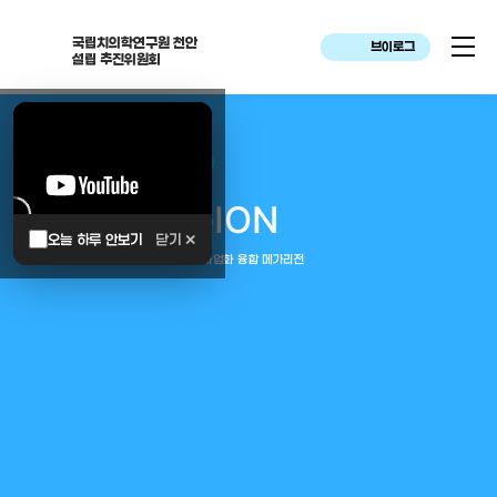
국립치의학연구원 천안
브이로그
설립 추진위원회
대한민국은 두번이나 약속하였습니다.
MEGA
REGION
오늘 하루 안보기
닫기 ✕
중부권 전체를 잇는 연구–임상–평가–사업화 융합 메가리전