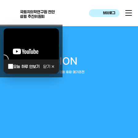
국립치의학연구원 천안
브이로그
설립 추진위원회
대한민국은 두번이나 약속하였습니다.
MEGA
REGION
오늘 하루 안보기
닫기 ✕
중부권 전체를 잇는 연구–임상–평가–사업화 융합 메가리전