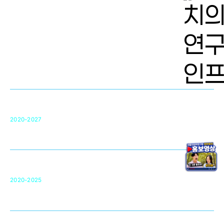
치의학 연구개발 인프라
단국대 치의학선도연구센터(MRC)
31
2020-2027
영국 UCL대학
차세대 의료용 수복·재생소재 개발을 위한
구강악안면매개체노바이올로지
단국대 조직재생연구소
50
2020-2025
미국 베크만연구소
복합조직재생관련
원천기술 확보 및 임상적용 실용화