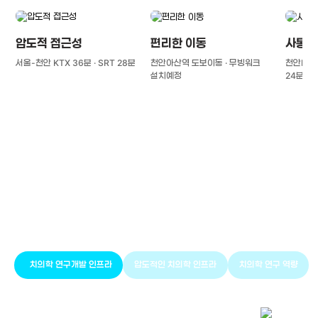
압도적 접근성
편리한 이동
사통팔
서울-천안 KTX 36분 · SRT 28분
천안아산역 도보이동 · 무빙워크
천안IC(경
설치예정
24분
풍부한 글로벌
치의학 인프라와 연구역량
치의학 연구개발 인프라
압도적인 치의학 인프라
치의학 연구 역량