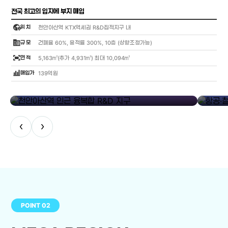
전국 최고의 입지에 부지 매입
globe_location_pin
위 치
천안아산역 KTX역세권 R&D집적지구 내
corporate_fare
규 모
건폐율 60%, 용적률 300%, 10층 (상향조정가능)
fit_screen
면 적
5,163㎡(추가 4,931㎡) 최대 10,094㎡
bar_chart_4_bars
매입가
139억원
library_add
천안아산역 인근 융복합 R&D 지구
항공·철도
‹
›
POINT 02