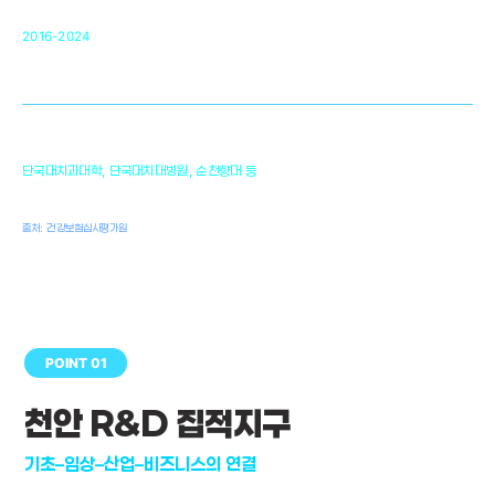
순천향대 조직재생연구소
34
2016-2024
골이식대, 인공뼈 등 생체이식 가능한
원천기술 개발
천안의 치의학 인프라
1,300
단국대치과대학, 단국대치대병원, 순천향대 등
여명
치과의사, 치과기공사, 치과위생사
출처: 건강보험심사평가원
POINT 01
천안 R&D 집적지구
기초–임상–산업–비즈니스의 연결