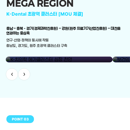
MEGA REGION
K-Dental 초광역 클러스터 [MOU 체결]
충남 – 충북 - 경기(경제과학진흥원) – 강원(원주 의료기기산업진흥원) – 대전을
연결하는 중심축
연구·산업·정책이 동시에 작동
충남도, 경기도, 원주 초광역 클러스터 구축
library_add
K-치의학 메가클러스터 심장 천안
보건의료
‹
›
POINT 03