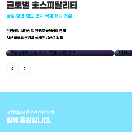
글로벌 호스피탈리티
공항·항만·철도 연계 국제 체류 거점
인천공항·서해권 항만·청주국제공항 연계
서산 크루즈 관광과 국제선 접근성 확보
공항·항만·철도 연계 국제 체류 거점
병원–연구
‹
›
국립치의학연구원 천안 설립
함께 응원합니다.