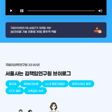
play_arrow
pause
volume_up
video_l
국립치의학연구원 설립근거 마련을 위한
[보건의료 기술 진흥법 개정] 중추적 역할
arrow_selector_tool
충청남도
경기도
대전광역시
충청북도
강원도
place
place
place
place
place
place
국립치의학연구원 2030년
서울사는 김책임연구원 브이로그
판교
세종
천안
대덕
오송
원주
출근길
무빙워크이동
너 내 동료가돼라!
광주AI센터 출장
KTX 업무
가족과의 저녁