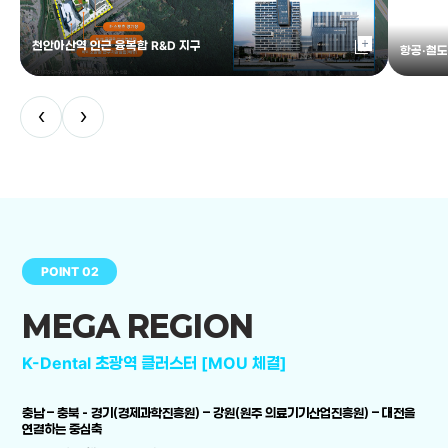
library_add
천안아산역 인근 융복합 R&D 지구
항공·철도
‹
›
POINT 02
MEGA REGION
K-Dental 초광역 클러스터 [MOU 체결]
충남 – 충북 - 경기(경제과학진흥원) – 강원(원주 의료기기산업진흥원) – 대전을
연결하는 중심축