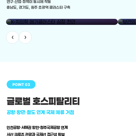
연구·산업·정책이 동시에 작동
충남도, 경기도, 원주 초광역 클러스터 구축
library_add
K-치의학 메가클러스터 심장 천안
보건의료
‹
›
POINT 03
글로벌 호스피탈리티
공항·항만·철도 연계 국제 체류 거점
인천공항·서해권 항만·청주국제공항 연계
서산 크루즈 관광과 국제선 접근성 확보