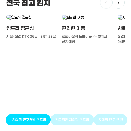
전국 최고 입지
‹
›
압도적 접근성
편리한 이동
사통팔
서울-천안 KTX 36분 · SRT 28분
천안아산역 도보이동 · 무빙워크
천안IC(경
설치예정
24분
풍부한 글로벌
치의학 인프라와 연구역량
치의학 연구개발 인프라
압도적인 치의학 인프라
치의학 연구 역량