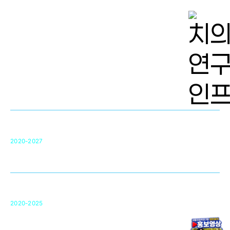
치의학 연구개발 인프라
단국대 치의학선도연구센터(MRC)
31
2020-2027
영국 UCL대학
차세대 의료용 수복·재생소재 개발을 위한
구강악안면매개체노바이올로지
단국대 조직재생연구소
50
2020-2025
미국 베크만연구소
복합조직재생관련
원천기술 확보 및 임상적용 실용화