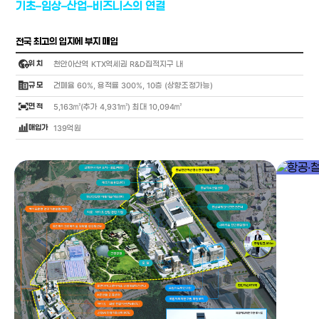
기초–임상–산업–비즈니스의 연결
전국 최고의 입지에 부지 매입
globe_location_pin
위 치
천안아산역 KTX역세권 R&D집적지구 내
corporate_fare
규 모
건폐율 60%, 용적률 300%, 10층 (상향조정가능)
fit_screen
면 적
5,163㎡(추가 4,931㎡) 최대 10,094㎡
bar_chart_4_bars
매입가
139억원