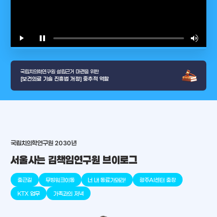
play_arrow
pause
volume_up
video_l
국립치의학연구원 설립근거 마련을 위한
[보건의료 기술 진흥법 개정] 중추적 역할
arrow_selector_tool
국립치의학연구원 2030년
충청남도
경기도
대전광역시
충청북도
강원도
place
place
place
place
place
place
서울사는 김책임연구원 브이로그
판교
세종
천안
대덕
오송
원주
출근길
무빙워크이동
너 내 동료가돼라!
광주AI센터 출장
KTX 업무
가족과의 저녁