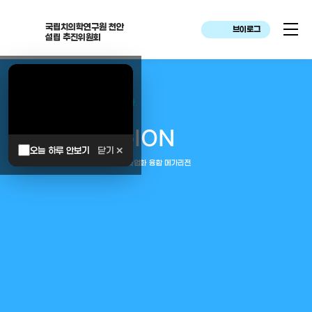
국립치의학연구원 천안
브이로그
설립 추진위원회
대한민국은 두번이나 약속하였습니다.
MEGA
REGION
오늘 하루 안보기
닫기 ✕
중부권 전체를 잇는 연구–임상–평가–사업화 융합 메가리전