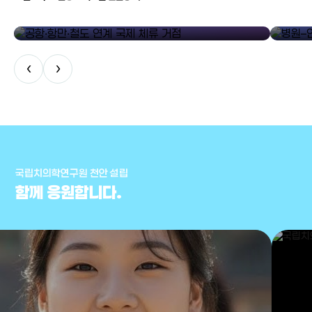
공항·항만·철도 연계 국제 체류 거점
병원–연구
‹
›
국립치의학연구원 천안 설립
함께 응원합니다.