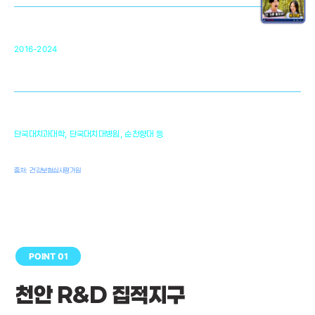
순천향대 조직재생연구소
34
2016-2024
골이식대, 인공뼈 등 생체이식 가능한
원천기술 개발
천안의 치의학 인프라
1,300
단국대치과대학, 단국대치대병원, 순천향대 등
여명
치과의사, 치과기공사, 치과위생사
출처: 건강보험심사평가원
POINT 01
천안 R&D 집적지구