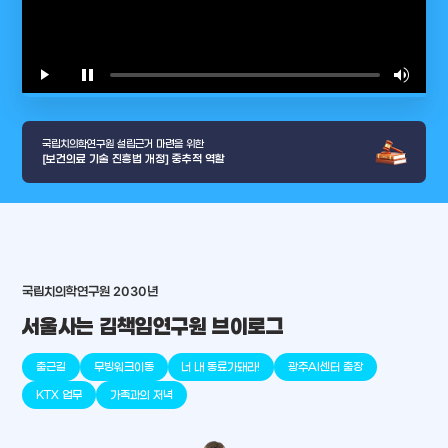
play_arrow
pause
volume_up
video_l
국립치의학연구원 설립근거 마련을 위한
[보건의료 기술 진흥법 개정] 중추적 역할
arrow_selector_tool
국립치의학연구원 2030년
충청남도
경기도
대전광역시
충청북도
강원도
place
place
place
place
place
place
서울사는 김책임연구원 브이로그
판교
세종
천안
대덕
오송
원주
출근길
무빙워크이동
너 내 동료가돼라!
광주AI센터 출장
KTX 업무
가족과의 저녁