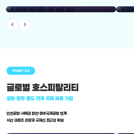
library_add
K-치의학 메가클러스터 심장 천안
보건의료
‹
›
POINT 03
글로벌 호스피탈리티
공항·항만·철도 연계 국제 체류 거점
인천공항·서해권 항만·청주국제공항 연계
서산 크루즈 관광과 국제선 접근성 확보
공항·항만·철도 연계 국제 체류 거점
병원–연구