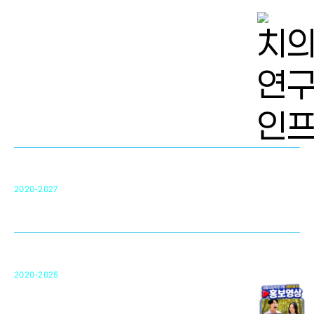
치의학 연구개발 인프라
단국대 치의학선도연구센터(MRC)
31
2020-2027
영국 UCL대학
차세대 의료용 수복·재생소재 개발을 위한
구강악안면매개체노바이올로지
단국대 조직재생연구소
50
2020-2025
미국 베크만연구소
복합조직재생관련
원천기술 확보 및 임상적용 실용화