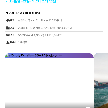
기초–임상–산업–비즈니스의 연결
전국 최고의 입지에 부지 매입
globe_location_pin
위 치
천안아산역 KTX역세권 R&D집적지구 내
corporate_fare
규 모
건폐율 60%, 용적률 300%, 10층 (상향조정가능)
fit_screen
면 적
5,163㎡(추가 4,931㎡) 최대 10,094㎡
bar_chart_4_bars
매입가
139억원