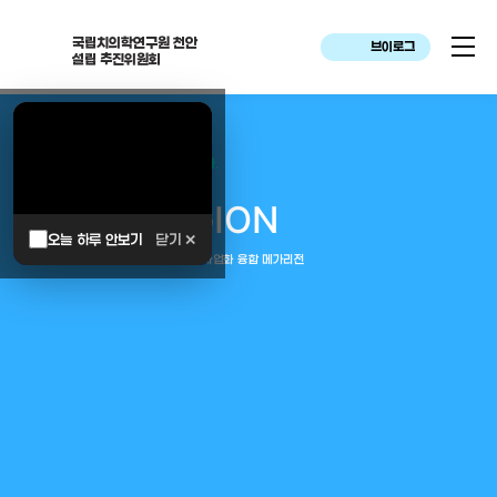
국립치의학연구원 천안
브이로그
설립 추진위원회
대한민국은 두번이나 약속하였습니다.
MEGA
REGION
오늘 하루 안보기
닫기 ✕
중부권 전체를 잇는 연구–임상–평가–사업화 융합 메가리전