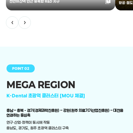
library_add
천안아산역 인근 융복합 R&D 지구
항공·철도
‹
›
POINT 02
MEGA REGION
K-Dental 초광역 클러스터 [MOU 체결]
충남 – 충북 - 경기(경제과학진흥원) – 강원(원주 의료기기산업진흥원) – 대전을
연결하는 중심축
연구·산업·정책이 동시에 작동
충남도, 경기도, 원주 초광역 클러스터 구축