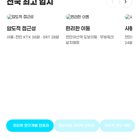
전국 최고 입지
‹
›
압도적 접근성
편리한 이동
사통팔
서울-천안 KTX 36분 · SRT 28분
천안아산역 도보이동 · 무빙워크
천안IC(경
설치예정
24분
풍부한 글로벌
치의학 인프라와 연구역량
치의학 연구개발 인프라
압도적인 치의학 인프라
치의학 연구 역량