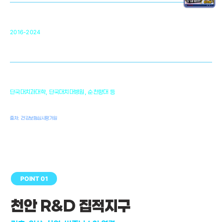
순천향대 조직재생연구소
34
2016-2024
골이식대, 인공뼈 등 생체이식 가능한
원천기술 개발
천안의 치의학 인프라
1,300
단국대치과대학, 단국대치대병원, 순천향대 등
여명
치과의사, 치과기공사, 치과위생사
출처: 건강보험심사평가원
POINT 01
천안 R&D 집적지구