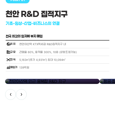
천안 R&D 집적지구
기초–임상–산업–비즈니스의 연결
전국 최고의 입지에 부지 매입
globe_location_pin
위 치
천안아산역 KTX역세권 R&D집적지구 내
corporate_fare
규 모
건폐율 60%, 용적률 300%, 10층 (상향조정가능)
fit_screen
면 적
5,163㎡(추가 4,931㎡) 최대 10,094㎡
bar_chart_4_bars
매입가
139억원
library_add
천안아산역 인근 융복합 R&D 지구
항공·철도
‹
›