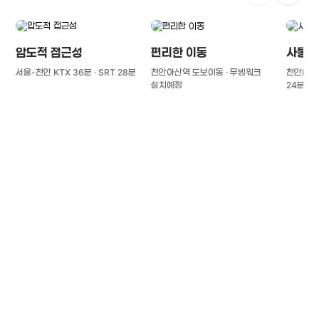
압도적 접근성
편리한 이동
사통팔
서울-천안 KTX 36분 · SRT 28분
천안아산역 도보이동 · 무빙워크
천안IC(경
설치예정
24분
풍부한 글로벌
치의학 인프라와 연구역량