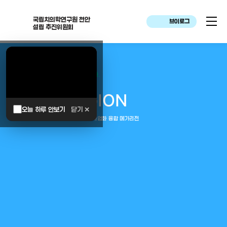
국립치의학연구원 천안
브이로그
설립 추진위원회
대한민국은 두번이나 약속하였습니다.
MEGA
REGION
오늘 하루 안보기
닫기 ✕
중부권 전체를 잇는 연구–임상–평가–사업화 융합 메가리전