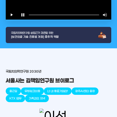
play_arrow
pause
volume_up
video_l
국립치의학연구원 설립근거 마련을 위한
[보건의료 기술 진흥법 개정] 중추적 역할
arrow_selector_tool
충청남도
경기도
대전광역시
충청북도
강원도
place
place
place
place
place
place
국립치의학연구원 2030년
서울사는 김책임연구원 브이로그
판교
세종
천안
대덕
오송
원주
출근길
무빙워크이동
너 내 동료가돼라!
광주AI센터 출장
KTX 업무
가족과의 저녁