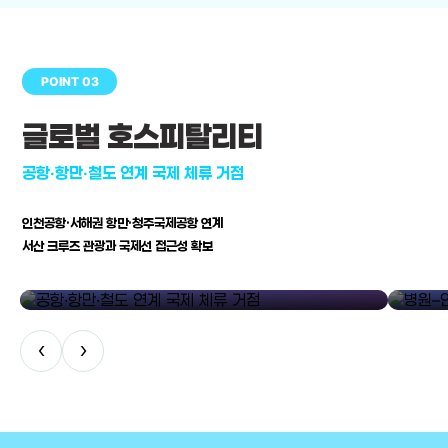
POINT 03
글로벌 호스피탈리티
공항·항만·철도 연계 국제 체류 거점
인천공항·서해권 항만·청주국제공항 연계
서산 크루즈 관광과 국제선 접근성 확보
공항·항만·철도 연계 국제 체류 거점
병원–연구
‹
›