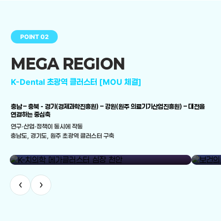
POINT 02
MEGA REGION
K-Dental 초광역 클러스터 [MOU 체결]
충남 – 충북 - 경기(경제과학진흥원) – 강원(원주 의료기기산업진흥원) – 대전을
연결하는 중심축
연구·산업·정책이 동시에 작동
충남도, 경기도, 원주 초광역 클러스터 구축
library_add
K-치의학 메가클러스터 심장 천안
보건의료
‹
›