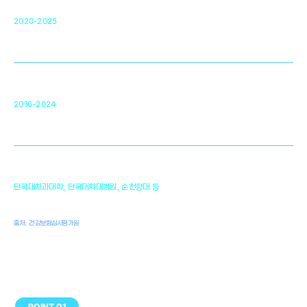
단국대 조직재생연구소
50
2020-2025
미국 베크만연구소
복합조직재생관련
원천기술 확보 및 임상적용 실용화
순천향대 조직재생연구소
34
2016-2024
골이식대, 인공뼈 등 생체이식 가능한
원천기술 개발
천안의 치의학 인프라
1,300
단국대치과대학, 단국대치대병원, 순천향대 등
여명
치과의사, 치과기공사, 치과위생사
출처: 건강보험심사평가원
POINT 01