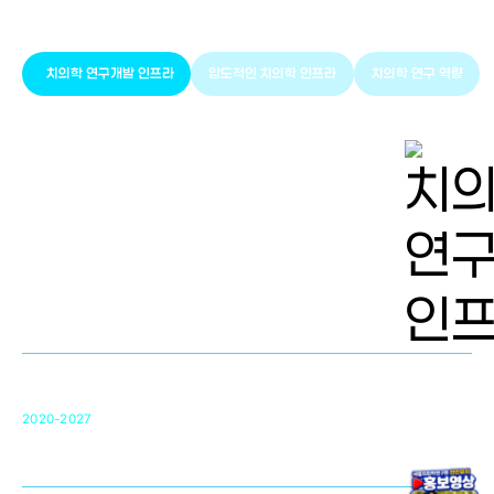
치의학 인프라와 연구역량
치의학 연구개발 인프라
압도적인 치의학 인프라
치의학 연구 역량
치의학 연구개발 인프라
단국대 치의학선도연구센터(MRC)
31
2020-2027
영국 UCL대학
차세대 의료용 수복·재생소재 개발을 위한
구강악안면매개체노바이올로지