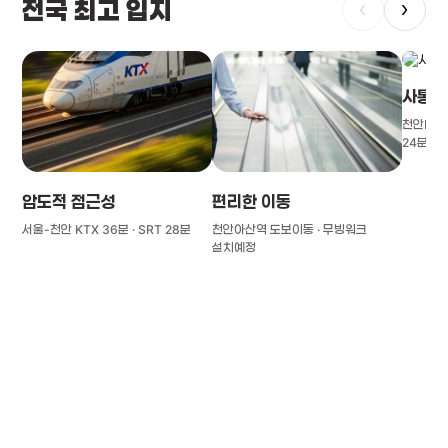
전국 최고 입지
‹
›
사통팔
천안IC(경
24분
압도적 접근성
편리한 이동
서울-천안 KTX 36분 · SRT 28분
천안아산역 도보이동 · 무빙워크
설치예정
풍부한 글로벌