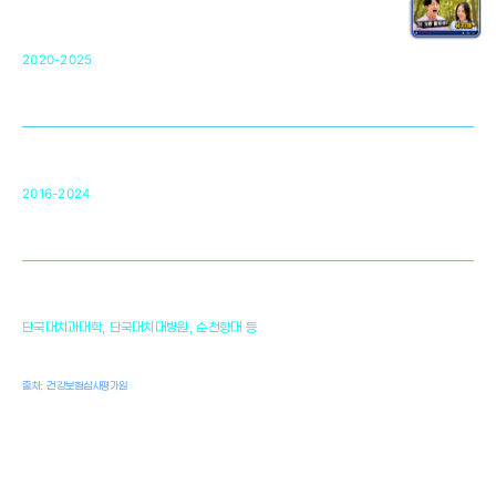
단국대 조직재생연구소
50
2020-2025
미국 베크만연구소
복합조직재생관련
원천기술 확보 및 임상적용 실용화
순천향대 조직재생연구소
34
2016-2024
골이식대, 인공뼈 등 생체이식 가능한
원천기술 개발
천안의 치의학 인프라
1,300
단국대치과대학, 단국대치대병원, 순천향대 등
여명
치과의사, 치과기공사, 치과위생사
출처: 건강보험심사평가원