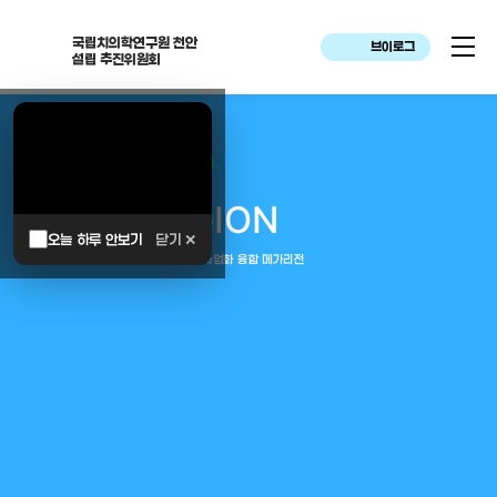
국립치의학연구원 천안
브이로그
설립 추진위원회
대한민국은 두번이나 약속하였습니다.
MEGA
REGION
오늘 하루 안보기
닫기 ✕
중부권 전체를 잇는 연구–임상–평가–사업화 융합 메가리전