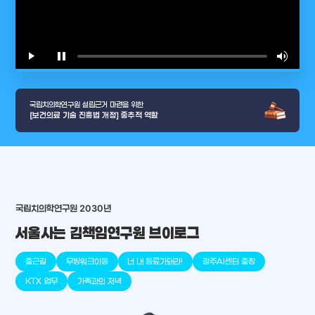
play_arrow
pause
volume_up
video_l
국립치의학연구원 설립근거 마련을 위한
[보건의료 기술 진흥법 개정] 중추적 역할
arrow_selector_tool
국립치의학연구원 2030년
충청남도
경기도
대전광역시
충청북도
강원도
place
place
place
place
place
place
서울사는 김책임연구원 브이로그
판교
세종
천안
대덕
오송
원주
출근길
무빙워크이동
너 내 동료가돼라!
광주AI센터 출장
KTX 업무
가족과의 저녁