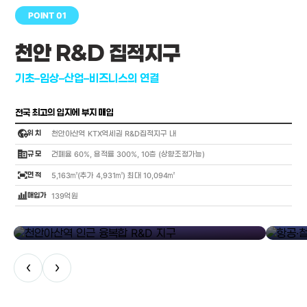
POINT 01
천안 R&D 집적지구
기초–임상–산업–비즈니스의 연결
전국 최고의 입지에 부지 매입
globe_location_pin
위 치
천안아산역 KTX역세권 R&D집적지구 내
corporate_fare
규 모
건폐율 60%, 용적률 300%, 10층 (상향조정가능)
fit_screen
면 적
5,163㎡(추가 4,931㎡) 최대 10,094㎡
bar_chart_4_bars
매입가
139억원
library_add
천안아산역 인근 융복합 R&D 지구
항공·철도
‹
›