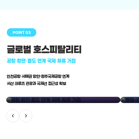
POINT 03
글로벌 호스피탈리티
공항·항만·철도 연계 국제 체류 거점
인천공항·서해권 항만·청주국제공항 연계
서산 크루즈 관광과 국제선 접근성 확보
공항·항만·철도 연계 국제 체류 거점
병원–연구
‹
›